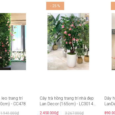
- 25 %
leo trang trí
Cây trà hồng trang trí nhà đẹp
Dây h
00cm) - CC478
Lan Decor (165cm) - LC3014
LanD
mix
2.450.000₫
890.0
1.941.000₫
3.267.000₫