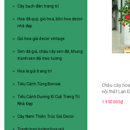
Cây bạch đàn trang trí
Hoa dã quỳ, giỏ hoa, bồn hoa decor
nhà đẹp
Giỏ hoa giả decor vintage
Sen đá giả, chậu cây sen đá, khung
tranh sen đá treo tường
Hoa lá giả trang trí
Tiểu Cảnh Tùng Bonsai
Chậu cây hoa 
nội thất Lan 
Tiểu Cảnh Dương Xỉ Culi Trang Trí
CC559
1.950.000₫
Nhà Đẹp
Cây Nam Thiên Trúc Giả Decor
Tranh treo tường hoa giả