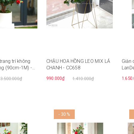
trang trí không
CHẬU HOA HỒNG LEO MIX LÁ
Giàn d
ọng (90cm-1M) -
CHANH - CC658
LanD
990.000₫
1.650
3.500.000₫
1.410.000₫
- 30 %