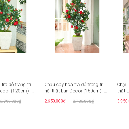
trà đỏ trang trí
Chậu cây hoa trà đỏ trang trí
Chậu 
Decor (120cm) -
nội thất Lan Decor (160cm) -
thất 
CC560
CC52
2.650.000₫
3.950
2.790.000₫
3.785.000₫