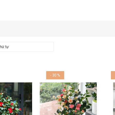
hứ tự
- 30 %