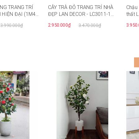
ẮNG TRANG TRÍ
CÂY TRÀ ĐỎ TRANG TRÍ NHÀ
Chậu 
HIỆN ĐẠI (1M4)
ĐẸP LAN DECOR - LC3011-1
thất 
MIX
CC45
2.950.000₫
3.950
3.990.000₫
3.470.000₫