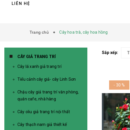
LIÊN HỆ
Trang chủ
Cây hoa trà, cây hoa hồng
Sắp xếp:
T
CÂY GIẢ TRANG TRÍ
Cây lá xanh giả trang trí
Tiểu cảnh cây giả- cây Linh Sơn
- 30 %
Chậu cây giả trang trí văn phòng,
quán cafe, nhà hàng
Cây oliu giả trang trí nội thất
Cây thạch nam giả thiết kế