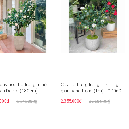
cây hoa trà trang trí nội
Cây trà trắng trang trí không
Lan Decor (180cm) -
gian sang trọng (1m) - CC060-
6
3
.000₫
2.355.000₫
5.645.000₫
3.360.000₫