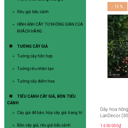
- 15 %
Rêu giả tiểu cảnh
HÌNH ẢNH CÂY TỪ KHÔNG GIAN CỦA
KHÁCH HÀNG
TƯỜNG CÂY GIẢ
Tường cây hỗn hợp
Tường rêu nhân tạo
Tường cây điểm hoa
TIỂU CẢNH CÂY GIẢ, BỒN TIỂU
CẢNH
Dây hoa hồng 
Cây giả để bàn, hộp cây giả trang trí
LanDecor (3
Bồn cây giả, rêu giả tiểu cảnh
1.650.000₫