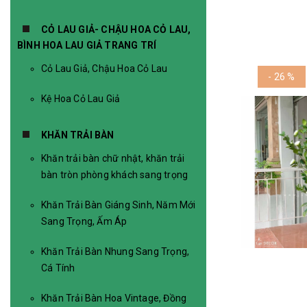
CỎ LAU GIẢ- CHẬU HOA CỎ LAU,
BÌNH HOA LAU GIẢ TRANG TRÍ
Cỏ Lau Giả, Chậu Hoa Cỏ Lau
- 26 %
Kệ Hoa Cỏ Lau Giả
KHĂN TRẢI BÀN
Khăn trải bàn chữ nhật, khăn trải
bàn tròn phòng khách sang trọng
Khăn Trải Bàn Giáng Sinh, Năm Mới
Sang Trọng, Ấm Áp
Khăn Trải Bàn Nhung Sang Trọng,
Cá Tính
Khăn Trải Bàn Hoa Vintage, Đồng