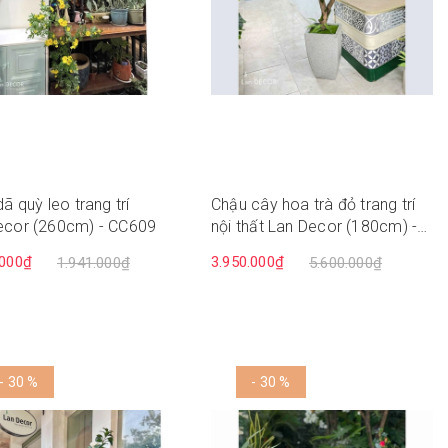
ã quỳ leo trang trí
Chậu cây hoa trà đỏ trang trí
ecor (260cm) - CC609
nội thất Lan Decor (180cm) -
CC563
.000₫
3.950.000₫
1.941.000₫
5.600.000₫
- 30 %
- 30 %