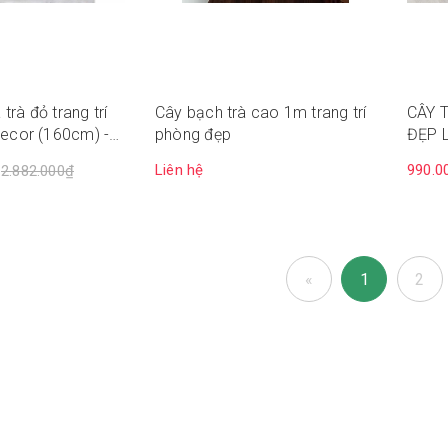
trà đỏ trang trí
Cây bạch trà cao 1m trang trí
CÂY 
Decor (160cm) -
phòng đẹp
ĐẸP 
Liên hệ
990.0
2.882.000₫
«
1
2