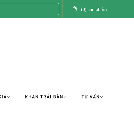
(
0
)
sản phẩm
GIẢ
KHĂN TRẢI BÀN
TƯ VẤN