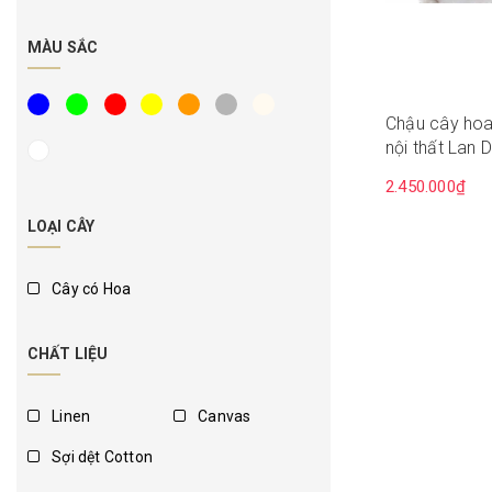
MÀU SẮC
Chậu cây hoa 
nội thất Lan 
CC248-2
2.450.000₫
LOẠI CÂY
Cây có Hoa
CHẤT LIỆU
Linen
Canvas
Sợi dệt Cotton