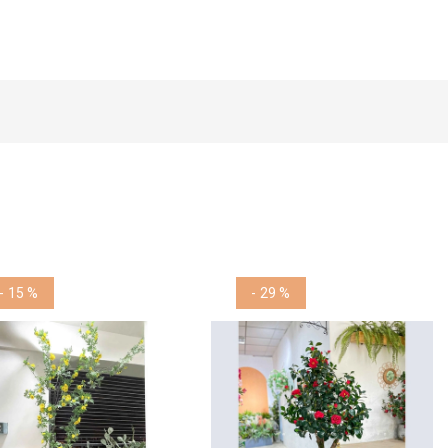
- 15 %
- 29 %