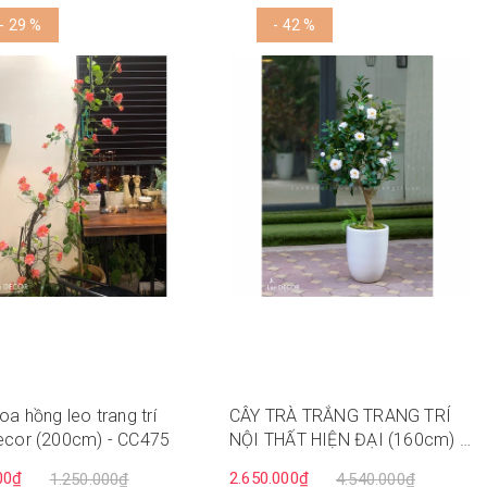
- 29 %
- 42 %
oa hồng leo trang trí
CÂY TRÀ TRẮNG TRANG TRÍ
ecor (200cm) - CC475
NỘI THẤT HIỆN ĐẠI (160cm) -
CC158
00₫
2.650.000₫
1.250.000₫
4.540.000₫