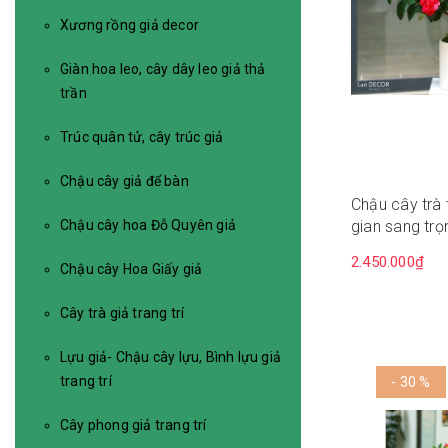
Xương rồng giả decor
Giàn hoa leo, cây dây leo giả thả
trần
Trúc quân tử, cây trúc giả
Chậu cây giả để bàn
Chậu cây trà 
Chậu cây hoa Đỗ Quyên giả
gian sang tr
CC060
2.450.000₫
Chậu cây Hoa Giấy giả
Cây trà giả trang trí
Lựu giả- Chậu cây lựu, Bình lựu giả
trang trí
- 30 %
Cây phong giả trang trí