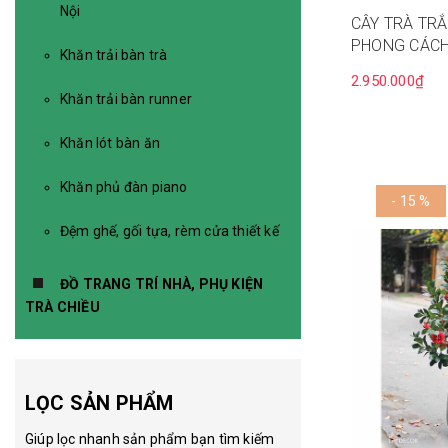
Nội
CÂY TRÀ TR
PHONG CÁCH 
Khăn trải bàn trà
- LC3012 mix
2.950.000₫
Khăn trải bàn runner
Khăn lót bàn ăn
Khăn phủ đàn piano
- 15 %
Đệm ghế, gối tựa, rèm cửa thiết kế
ĐỒ TRANG TRÍ NHÀ, PHỤ KIỆN
TRÀ CHIỀU
LỌC SẢN PHẨM
Giúp lọc nhanh sản phẩm bạn tìm kiếm