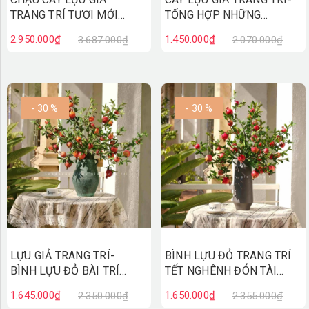
TRANG TRÍ TƯƠI MỚI
TỔNG HỢP NHỮNG
THIẾT KẾ LAN DECOR
CHẬU CÂY LỰU TRƯNG
2.950.000₫
1.450.000₫
3.687.000₫
2.070.000₫
(150cm)- CC823
TẾT MANG LẠI MAY MẮN
- 30 %
- 30 %
LỰU GIẢ TRANG TRÍ-
BÌNH LỰU ĐỎ TRANG TRÍ
BÌNH LỰU ĐỎ BÀI TRÍ
TẾT NGHÊNH ĐÓN TÀI
KHÔNG GIAN NGÀY TẾT
LỘC (80CM)- CC794
1.645.000₫
1.650.000₫
2.350.000₫
2.355.000₫
(70CM)- CC795