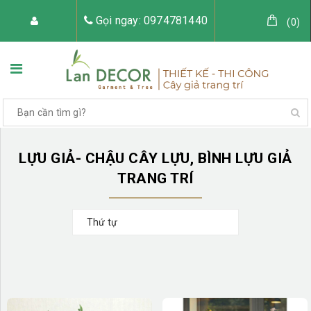
Gọi ngay: 0974781440
(
0
)
TRANG CHỦ
VỀ LAN DECOR
LỰU GIẢ- CHẬU CÂY LỰU, BÌNH LỰU GIẢ
TRANG TRÍ
Thứ tự
CÂY GIẢ TRANG TRÍ
TIỂU CẢNH CÂY GIẢ