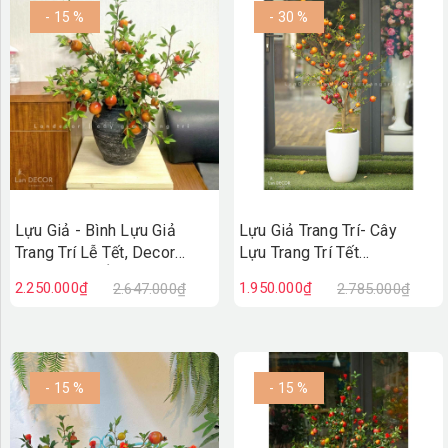
- 15 %
- 30 %
TƯỜNG CÂY GIẢ
KHĂN TRẢI BÀN
TƯ VẤN
LIÊN HỆ
Lựu Giả - Bình Lựu Giả
Lựu Giả Trang Trí- Cây
Trang Trí Lễ Tết, Decor
Lựu Trang Trí Tết
Không Gian Ấm Cúng -
(150cm)- CC1012
2.250.000₫
1.950.000₫
2.647.000₫
2.785.000₫
BH1209
- 15 %
- 15 %