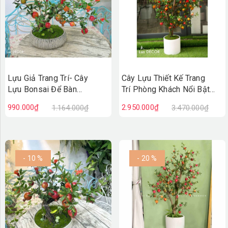
Lựu Giả Trang Trí- Cây
Cây Lựu Thiết Kế Trang
Lựu Bonsai Để Bàn
Trí Phòng Khách Nổi Bật
Phòng Khách (45cm)-
(140cm)- CC997-1
990.000₫
2.950.000₫
1.164.000₫
3.470.000₫
CC1004
- 10 %
- 20 %