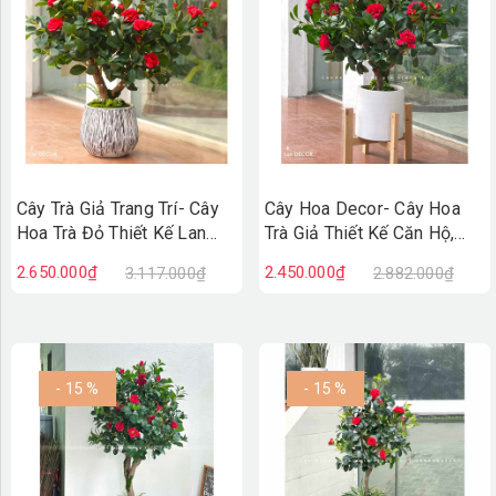
Cây Trà Giả Trang Trí- Cây
Cây Hoa Decor- Cây Hoa
Hoa Trà Đỏ Thiết Kế Lan
Trà Giả Thiết Kế Căn Hộ,
Decor, Trang Trí Không Gian
Trang Trí Tinh Tế, Màu Sắc
2.650.000₫
2.450.000₫
3.117.000₫
2.882.000₫
Sang Trọng (90cm)-
Ấm Cúng (80cm)- CC1233
CC1234
- 15 %
- 15 %