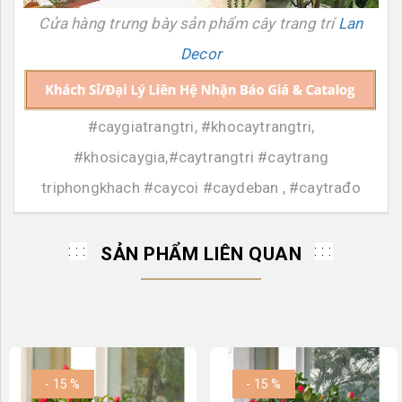
Cửa hàng trưng bày sản phẩm cây trang trí
Lan
Decor
#caygiatrangtri, #khocaytrangtri,
#khosicaygia,#caytrangtri #caytrang
triphongkhach #caycoi #caydeban , #caytrađo
SẢN PHẨM LIÊN QUAN
- 15 %
- 15 %