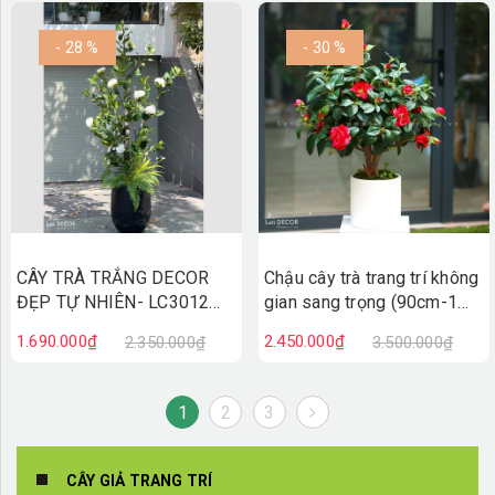
- 28 %
- 30 %
CÂY TRÀ TRẮNG DECOR
Chậu cây trà trang trí không
ĐẸP TỰ NHIÊN- LC3012
gian sang trọng (90cm-1M)
MIX
- CC060
1.690.000₫
2.450.000₫
2.350.000₫
3.500.000₫
1
2
3
CÂY GIẢ TRANG TRÍ