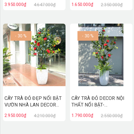
TRỌNG (160cm) - CC788
BẬT
3.950.000₫
1.650.000₫
4.647.000₫
2.350.000₫
- 30 %
- 30 %
CÂY TRÀ ĐỎ ĐẸP NỔI BẬT
CÂY TRÀ ĐỎ DECOR NỘI
VƯỜN NHÀ LAN DECOR
THẤT NỔI BẬT-
(140CM)- CC762
LC3011MIX
2.950.000₫
1.790.000₫
4.210.000₫
2.550.000₫