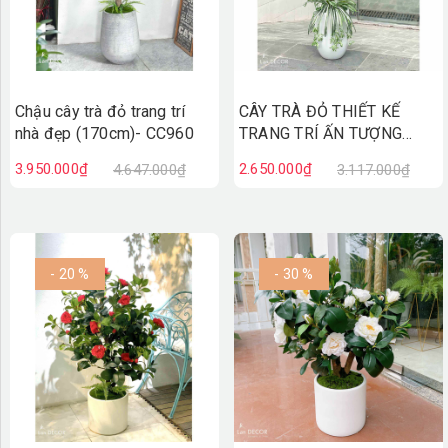
Chậu cây trà đỏ trang trí
CÂY TRÀ ĐỎ THIẾT KẾ
nhà đẹp (170cm)- CC960
TRANG TRÍ ẤN TƯỢNG
(1M65)- CC824
3.950.000₫
2.650.000₫
4.647.000₫
3.117.000₫
- 20 %
- 30 %