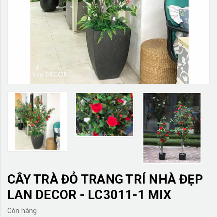
TƯỜNG CÂY GIẢ
KHĂN TRẢI BÀN
TƯ VẤN
LIÊN HỆ
CÂY TRÀ ĐỎ TRANG TRÍ NHÀ ĐẸP
LAN DECOR - LC3011-1 MIX
Còn hàng