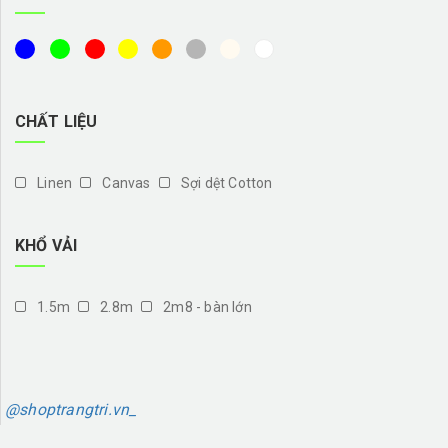
CHẤT LIỆU
Linen
Canvas
Sợi dệt Cotton
KHỔ VẢI
1.5m
2.8m
2m8 - bàn lớn
@shoptrangtri.vn_