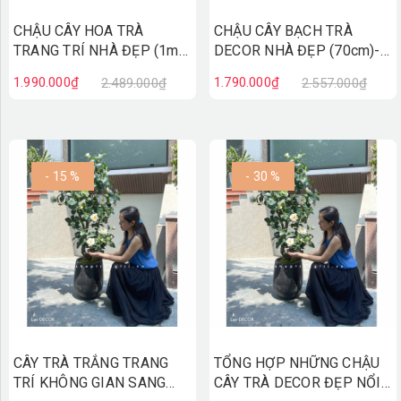
CHẬU CÂY HOA TRÀ
CHẬU CÂY BẠCH TRÀ
TRANG TRÍ NHÀ ĐẸP (1m)-
DECOR NHÀ ĐẸP (70cm)-
CC819
CC789
1.990.000₫
1.790.000₫
2.489.000₫
2.557.000₫
- 15 %
- 30 %
CÂY TRÀ TRẮNG TRANG
TỔNG HỢP NHỮNG CHẬU
TRÍ KHÔNG GIAN SANG
CÂY TRÀ DECOR ĐẸP NỔI