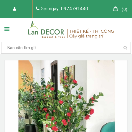
Gọi ngay: 0974781440
(
0
)
TRANG CHỦ
VỀ LAN DECOR
CÂY GIẢ TRANG TRÍ
TIỂU CẢNH CÂY GIẢ