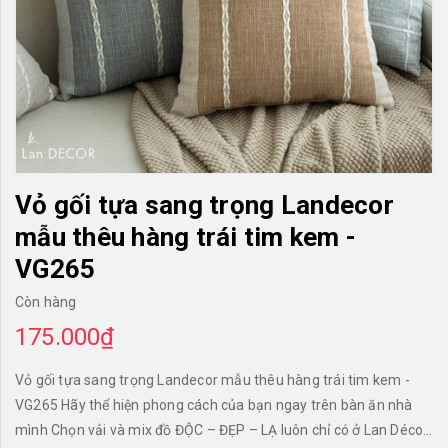
TƯỜNG CÂY GIẢ
KHĂN TRẢI BÀN
TƯ VẤN
LIÊN HỆ
Vỏ gối tựa sang trọng Landecor
mẫu thêu hàng trái tim kem -
VG265
Còn hàng
175.000₫
Vỏ gối tựa sang trọng Landecor mẫu thêu hàng trái tim kem -
VG265 Hãy thể hiện phong cách của bạn ngay trên bàn ăn nhà
mình Chọn vải và mix đồ ĐỘC – ĐẸP – LẠ luôn chỉ có ở Lan Décor.