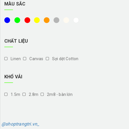
MÀU SẮC
CHẤT LIỆU
Linen
Canvas
Sợi dệt Cotton
KHỔ VẢI
1.5m
2.8m
2m8 - bàn lớn
@shoptrangtri.vn_