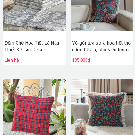
Đệm Ghế Họa Tiết Lá Nâu
Vỏ gối tựa sofa họa tiết thổ
Thiết Kế Lan Decor
cẩm độc lạ, phụ kiện trang
(45x45cm)- ĐG577
trí nội thất hấp dẫn - VG591
Liên hệ
135.000₫