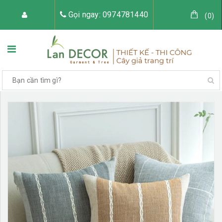
Gọi ngay: 0974781440
(
0
)
TRANG CHỦ
VỀ LAN DECOR
CÂY GIẢ TRANG TRÍ
TIỂU CẢNH CÂY GIẢ