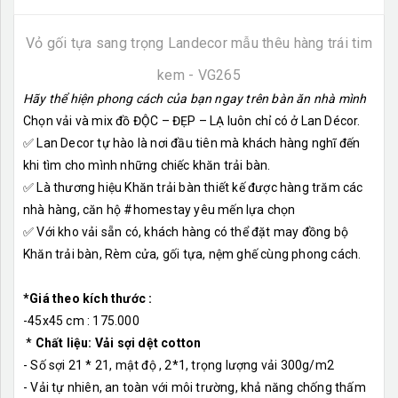
Vỏ gối tựa sang trọng Landecor mẫu thêu hàng trái tim
kem - VG265
Hãy thể hiện phong cách của bạn ngay trên bàn ăn nhà mình
Chọn vải và mix đồ ĐỘC – ĐẸP – LẠ luôn chỉ có ở Lan Décor.
✅ Lan Decor tự hào là nơi đầu tiên mà khách hàng nghĩ đến
khi tìm cho mình những chiếc khăn trải bàn.
✅ Là thương hiệu Khăn trải bàn thiết kế được hàng trăm các
nhà hàng, căn hộ #homestay yêu mến lựa chọn
✅ Với kho vải sẵn có, khách hàng có thể đặt may đồng bộ
Khăn trải bàn, Rèm cửa, gối tựa, nệm ghế cùng phong cách.
*Giá theo kích thước :
-45x45 cm : 175.000
*
Chất liệu: Vải sợi dệt cotton
- Số sợi 21 * 21, mật độ , 2*1, trọng lượng vải 300g/m2
- Vải tự nhiên, an toàn với môi trường, khả năng chống thấm