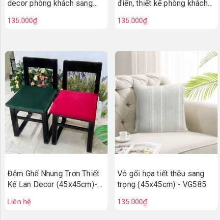
decor phòng khách sang
điển, thiết kế phòng khách
trọng, hiện đại - VGR596
sang trọng - VGR593
135.000₫
135.000₫
Đệm Ghế Nhung Trơn Thiết
Vỏ gối họa tiết thêu sang
Kế Lan Decor (45x45cm)-
trọng (45x45cm) - VG585
ĐG538
Liên hệ
135.000₫