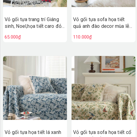
Vỏ gối tựa trang trí Giáng
Vỏ gối tựa sofa họa tiết
sinh, Noel,họa tiết caro đỏ,
quả anh đào decor mùa lễ
bày sofa, phòng khách sang
hội độc đáo- VGR597
65.000₫
110.000₫
trọng - VG603
Vỏ gối tựa họa tiết lá xanh
Vỏ gối tựa sofa họa tiết cổ