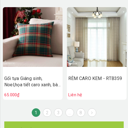
Gối tựa Giáng sinh,
RÈM CARO KEM - RTB359
Noel,họa tiết caro xanh, bày
sofa, phòng khách sang
65.000₫
Liên hệ
trọng - VG582
1
2
3
...
8