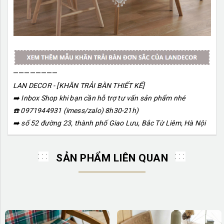
————————
LAN DECOR - [KHĂN TRẢI BÀN THIẾT KẾ]
➡️ Inbox Shop khi bạn cần hỗ trợ tư vấn sản phẩm nhé
☎️ 0971944931 (imess/zalo) 8h30-21h)
➡️ số 52 đường 23, thành phố Giao Lưu, Bắc Từ Liêm, Hà Nội
SẢN PHẨM LIÊN QUAN