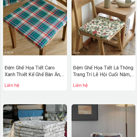
Đệm Ghế Họa Tiết Caro
Đệm Ghế Họa Tiết Lá Thông
Xanh Thiết Kế Ghế Bàn Ăn,
Trang Trí Lễ Hội Cuối Năm,
Bàn Phòng Khách, Trang Trí
Decor Giáng Sinh Độc Đáo-
Liên hệ
Liên hệ
Không Gian Mùa Lễ Hội -
ĐG592
ĐG582