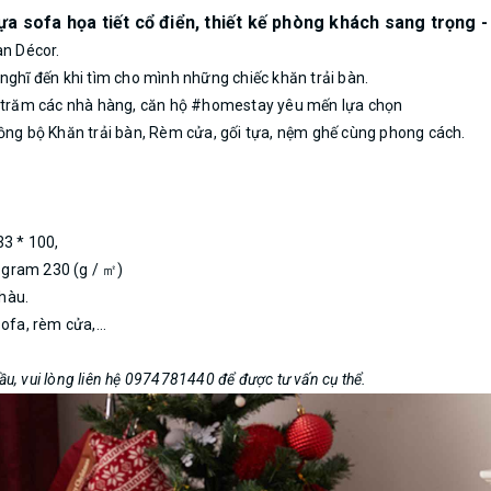
tựa sofa họa tiết cổ điển, thiết kế phòng khách sang trọng 
Lan Décor.
nghĩ đến khi tìm cho mình những chiếc khăn trải bàn.
ng trăm các nhà hàng, căn hộ #homestay yêu mến lựa chọn
đồng bộ Khăn trải bàn, Rèm cửa, gối tựa, nệm ghế cùng phong cách.
33 * 100,
g gram 230 (g / ㎡)
nhàu.
sofa, rèm cửa,…
cầu, vui lòng liên hệ 0974781440 để được tư vấn cụ thể.