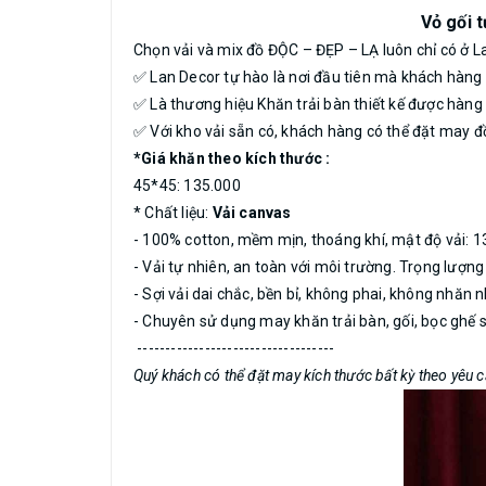
Vỏ gối 
Chọn vải và mix đồ ĐỘC – ĐẸP – LẠ luôn chỉ có ở 
✅ Lan Decor tự hào là nơi đầu tiên mà khách hàng 
✅ Là thương hiệu Khăn trải bàn thiết kế được hà
✅ Với kho vải sẵn có, khách hàng có thể đặt may 
*Giá khăn theo kích thước :
45*45: 135.000
* Chất liệu:
Vải canvas
- 100% cotton, mềm mịn, thoáng khí, mật độ vải: 1
- Vải tự nhiên, an toàn với môi trường. Trọng lượn
- Sợi vải dai chắc, bền bỉ, không phai, không nhăn 
- Chuyên sử dụng may khăn trải bàn, gối, bọc ghế 
-----------------------------------
Quý khách có thể đặt may kích thước bất kỳ theo yêu 