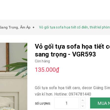
 Sang Trọng, Ấm Áp
Vỏ gối tựa sofa họa tiết cổ điển, thiết kế p
Vỏ gối tựa sofa họa tiết 
sang trọng - VGR593
Còn hàng
135.000₫
Gối tựa sofa họa tiết caro, decor Giáng S
vấn kĩ hơn. Hotline: 0974781440
MUA 
SỐ LƯỢNG: