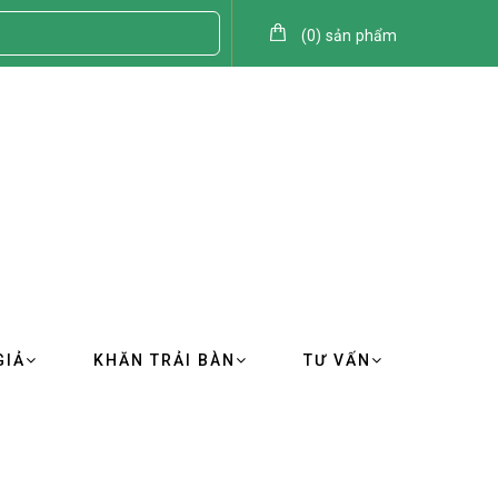
(
0
)
sản phẩm
GIẢ
KHĂN TRẢI BÀN
TƯ VẤN