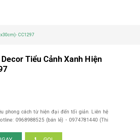
50x30cm)- CC1297
 Decor Tiểu Cảnh Xanh Hiện
97
ều phong cách từ hiện đại đến tối giản. Liên hệ
tline: 0968988525 (bán lẻ) - 0974781440 (Thi
NGAY
GỌI