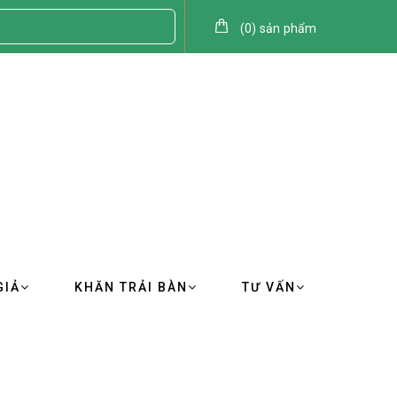
(
0
)
sản phẩm
GIẢ
KHĂN TRẢI BÀN
TƯ VẤN