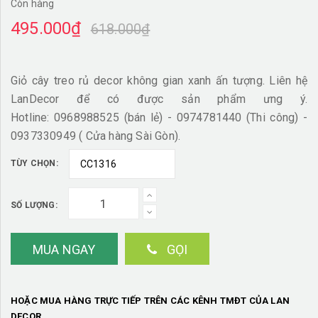
Còn hàng
495.000₫
618.000₫
Giỏ cây treo rủ decor không gian xanh ấn tượng. Liên hệ
LanDecor để có được sản phẩm ưng ý.
Hotline: 0968988525 (bán lẻ) - 0974781440 (Thi công) -
0937330949 ( Cửa hàng Sài Gòn).
TÙY CHỌN:
SỐ LƯỢNG:
MUA NGAY
GỌI
HOẶC MUA HÀNG TRỰC TIẾP TRÊN CÁC KÊNH TMĐT CỦA LAN
DECOR