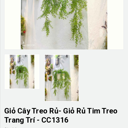
TƯỜNG CÂY GIẢ
KHĂN TRẢI BÀN
TƯ VẤN
LIÊN HỆ
Giỏ Cây Treo Rủ- Giỏ Rủ Tim Treo
Trang Trí - CC1316