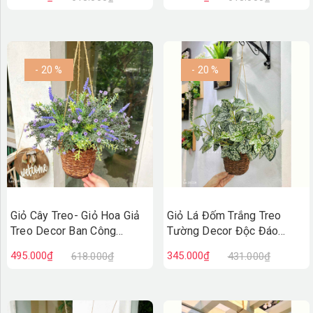
CC1312
- 20 %
- 20 %
Giỏ Cây Treo- Giỏ Hoa Giả
Giỏ Lá Đốm Trắng Treo
Treo Decor Ban Công
Tường Decor Độc Đáo
(40cm)- CC1311
(45cm)- CC1310
495.000₫
345.000₫
618.000₫
431.000₫