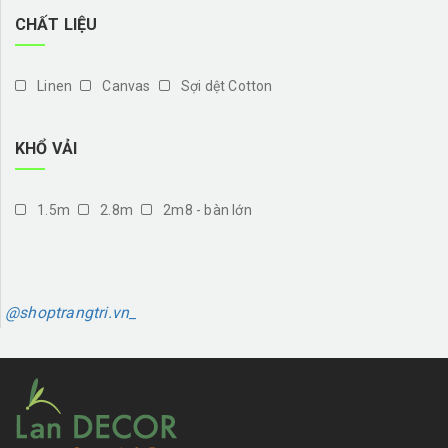
CHẤT LIỆU
Linen
Canvas
Sợi dệt Cotton
KHỔ VẢI
1.5m
2.8m
2m8 - bàn lớn
@shoptrangtri.vn_