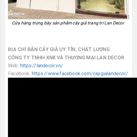
Cửa hàng trưng bày sản phẩm cây giả trang trí Lan Decor
ĐỊA CHỈ BÁN CÂY GIẢ UY TÍN, CHẤT LƯỢNG
CÔNG TY TNHH XNK VÀ THƯƠNG MẠI LAN DECOR
Web:
https://landecor.vn/
Facebook:
https://www.facebook.com/caygialandecor/