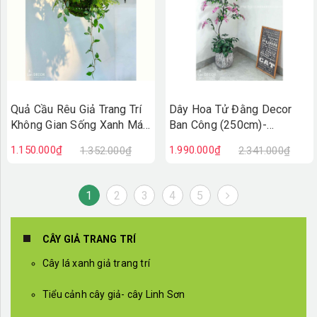
Quả Cầu Rêu Giả Trang Trí
Dây Hoa Tử Đằng Decor
Không Gian Sống Xanh Mát
Ban Công (250cm)-
(45x40x40cm)- CC1295
CC1035
1.150.000₫
1.990.000₫
1.352.000₫
2.341.000₫
1
2
3
4
5
CÂY GIẢ TRANG TRÍ
Cây lá xanh giả trang trí
Tiểu cảnh cây giả- cây Linh Sơn