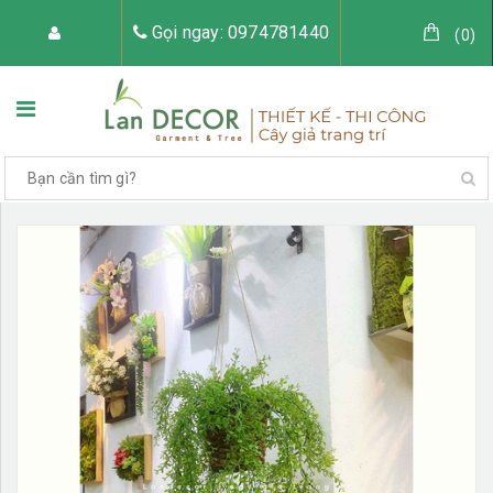
Gọi ngay: 0974781440
(
0
)
TRANG CHỦ
VỀ LAN DECOR
CÂY GIẢ TRANG TRÍ
TIỂU CẢNH CÂY GIẢ