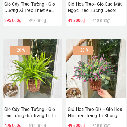
Giỏ Cây Treo Tường - Giỏ
Giỏ Hoa Treo- Giỏ Cúc Mắt
Dương Xỉ Treo Thiết Kế
Ngọc Treo Tường Decor
Không Gian Xanh (45cm)-
Cửa Hiệu (35cm)- CC1314
395.000₫
495.000₫
493.000₫
618.000₫
CC1315
- 20 %
- 20 %
Giỏ Cây Treo Tường - Giỏ
Giỏ Hoa Treo Giả - Giỏ Hoa
Lan Trắng Giả Trang Trí Tiểu
Nhí Treo Trang Trí Không
Cảnh Xanh (45cm)- CC1313
Gian Tươi Tắn (40cm)-
495.000₫
495.000₫
618.000₫
618.000₫