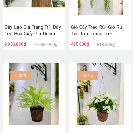
Dây Leo Giả Trang Trí- Dây
Giỏ Cây Treo Rủ- Giỏ Rủ
Leo Hoa Giấy Giả Decor
Tim Treo Trang Trí -
Không Gian, Thiết Kế Giàn
CC1316
9.900.000₫
495.000₫
11.000.000₫
618.000₫
Leo Ấn Tượng
(600x120cm)- CC1332
- 20 %
- 20 %