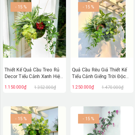
- 15 %
- 15 %
Thiết Kế Quả Cầu Treo Rủ
Quả Cầu Rêu Giả Thiết Kế
Decor Tiểu Cảnh Xanh Hiện
Tiểu Cảnh Giếng Trời Độc
Đại (40x50x30cm)-
Đáo (60x50cm)- CC1296
1.150.000₫
1.250.000₫
1.352.000₫
1.470.000₫
CC1297
- 15 %
- 15 %