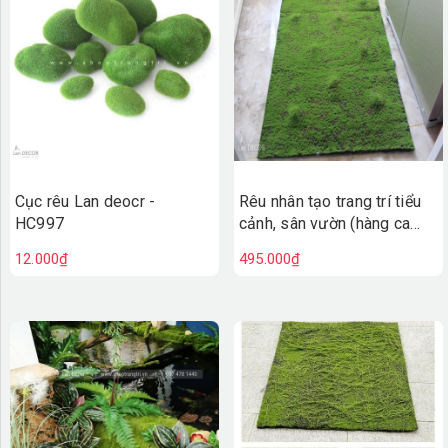
TƯỜNG CÂY GIẢ
KHĂN TRẢI BÀN
TƯ VẤN
LIÊN HỆ
Cục rêu Lan deocr -
Rêu nhân tạo trang trí tiểu
HC997
cảnh, sân vườn (hàng cao
cấp, loại 1) - TC172
12.000₫
495.000₫