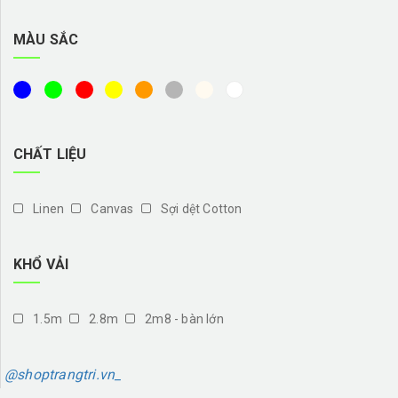
MÀU SẮC
CHẤT LIỆU
Linen
Canvas
Sợi dệt Cotton
KHỔ VẢI
1.5m
2.8m
2m8 - bàn lớn
@shoptrangtri.vn_