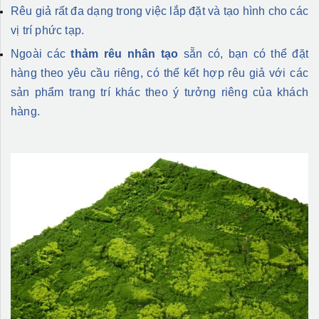
Rêu giả rất đa dạng trong việc lắp đặt và tạo hình cho các
vị trí phức tạp.
Ngoài các
thảm rêu nhân tạo
sẵn có, bạn có thể đặt
hàng theo yêu cầu riêng, có thể kết hợp rêu giả với các
sản phẩm trang trí khác theo ý tưởng riêng của khách
hàng.