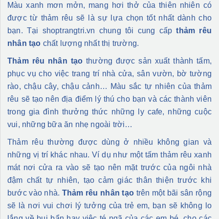
Màu xanh mơn mởn, mang hơi thở của thiên nhiên có
được từ thảm rêu sẽ là sự lựa chọn tốt nhất dành cho
bạn. Tại shoptrangtri.vn chung tôi cung cấp
thảm rêu
nhân tạo
chất lượng nhất thị trường.
Thảm rêu nhân tạo
thường được sản xuất thành tấm,
phục vụ cho việc trang trí nhà cửa, sân vườn, bờ tường
rào, chậu cây, chậu cảnh… Màu sắc tự nhiên của thảm
rêu sẽ tạo nên địa điểm lý thú cho bạn và các thành viên
trong gia đình thưởng thức những ly cafe, những cuộc
vui, những bữa ăn nhẹ ngoài trời…
Thảm rêu thường được dùng ở nhiều không gian và
những vị trí khác nhau. Ví dụ như một tấm thảm rêu xanh
mát nơi cửa ra vào sẽ tạo nên mặt trước của ngôi nhà
đậm chất tự nhiên, tạo cảm giác thân thiện trước khi
bước vào nhà.
Thảm rêu nhân tạo
trên một bãi sân rộng
sẽ là nơi vui chơi lý tưởng của trẻ em, bạn sẽ không lo
lắng về bụi bẩn hay việc té ngã của các em bé, cho các