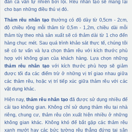
đàn cá vẫn tự nhiên bơi lội. Rêu nhân tạo sẽ mang lại
cho bạn những điều thú vị đó.
Thảm rêu nhân tạo
thường có độ dày từ 0,5cm - 2cm,
độ chiều rộng mỗi thảm từ 0,5m - 1,2m, chiều dài mỗi
thảm tùy theo nhà sản xuất sẽ có thảm dài từ 1 cho đến
hàng chục mét. Sau quá trình khảo sát thực tế, chúng tôi
sẽ có tư vấn và lựa chọn thảm rêu với kích thước phù
hợp với không gian của khách hàng. Lựa chọn những
thảm rêu nhân tạo
với kích thước phù hợp sẽ giảm
được tối đa các điểm trừ ở những vị trí giao nhau giữa
các thảm rêu, hoặc vị trí tiếp xúc giữa thảm rêu với các
vật dụng khác.
Hiện nay,
thảm rêu nhân tạo
đã được sử dụng nhiều để
cải tạo không gian. Không chỉ sử dụng thảm rêu tại nhà
riêng, chung cư, thảm rêu còn xuất hiện nhiều ở những
không gian khác. Không khó để bắt gặp các thảm rêu
xanh mướt hay các bức tường rêu thẳng đứng tại sân