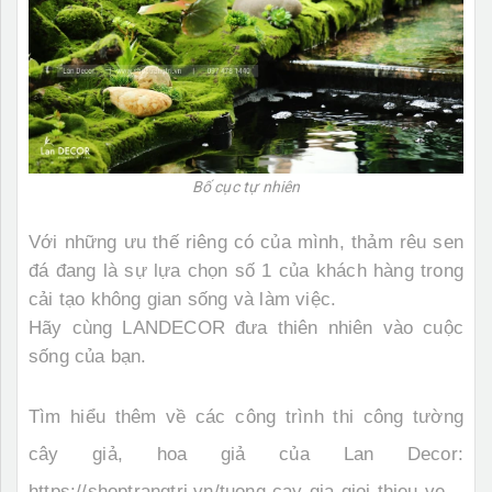
Bố cục tự nhiên
Với những ưu thế riêng có của mình, thảm rêu sen
đá đang là sự lựa chọn số 1 của khách hàng trong
cải tạo không gian sống và làm việc.
Hãy cùng LANDECOR đưa thiên nhiên vào cuộc
sống của bạn.
Tìm hiểu thêm
về các công trình thi công tường
cây giả, hoa giả của Lan Decor:
https://shoptrangtri.vn/tuong-cay-gia-gioi-thieu-ve-