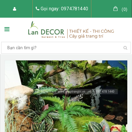
Gọi ngay: 0974781440
(
0
)
TRANG CHỦ
VỀ LAN DECOR
CÂY GIẢ TRANG TRÍ
TIỂU CẢNH CÂY GIẢ