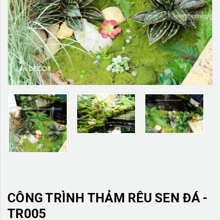
TƯỜNG CÂY GIẢ
KHĂN TRẢI BÀN
TƯ VẤN
LIÊN HỆ
CÔNG TRÌNH THẢM RÊU SEN ĐÁ -
TR005