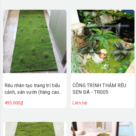
Rêu nhân tạo trang trí tiểu
CÔNG TRÌNH THẢM RÊU
cảnh, sân vườn (hàng cao
SEN ĐÁ - TR005
cấp, loại 1) - TC172
495.000₫
Liên hệ