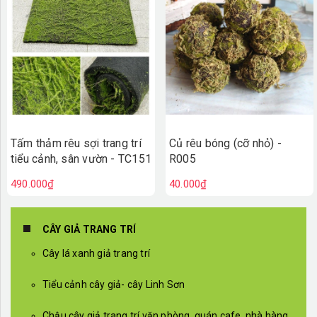
Tấm thảm rêu sợi trang trí
Củ rêu bóng (cỡ nhỏ) -
tiểu cảnh, sân vườn - TC151
R005
490.000₫
40.000₫
CÂY GIẢ TRANG TRÍ
Cây lá xanh giả trang trí
Tiểu cảnh cây giả- cây Linh Sơn
Chậu cây giả trang trí văn phòng, quán cafe, nhà hàng