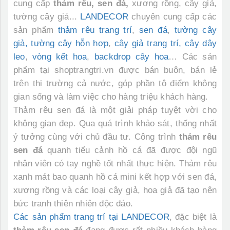
cung cấp
thảm rêu, sen đá,
xương rồng, cây giả,
tường cây giả...
LANDECOR
chuyên cung cấp các
sản phẩm
thảm rêu trang trí
,
sen đá
,
tường cây
giả, tường cây hỗn hợp
,
cây giả trang trí, cây dây
leo
,
vòng kết hoa
,
backdrop cây hoa
… Các sản
phẩm tại shoptrangtri.vn được bán buôn, bán lẻ
trên thị trường cả nước, góp phần tô điểm không
gian sống và làm việc cho hàng triệu khách hàng.
Thảm rêu sen đá
là một giải pháp tuyệt vời cho
không gian đẹp. Qua quá trình khảo sát, thống nhất
ý tưởng cùng với chủ đầu tư. Công trình
thảm rêu
sen đá
quanh tiểu cảnh hồ cá đã được đội ngũ
nhân viên có tay nghề tốt nhất thực hiện. Thảm rêu
xanh mát bao quanh hồ cá mini kết hợp với sen đá,
xương rồng và các loại cây giả, hoa giả đã tạo nên
bức tranh thiên nhiên độc đáo.
Các sản phẩm trang trí tại LANDECOR
, đặc biệt là