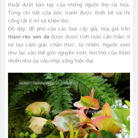
thuật dưới bàn tay của những người thợ tài hoa.
Từng chi tiết của bức tranh được thiết kế và thi
công rất tỉ mỉ và khéo léo.
Độ dày, độ phủ của các loại cây giả, hoa giả trên
thảm rêu sen đá
được được tính toán cẩn thận, tỉ
mỉ tạo cảm giác chân thực, tự nhiên. Người xem
như lạc vào thế giới nguyên sinh, hơi thở của thiên
nhiên như ùa vào nhịp sống hiện đại.