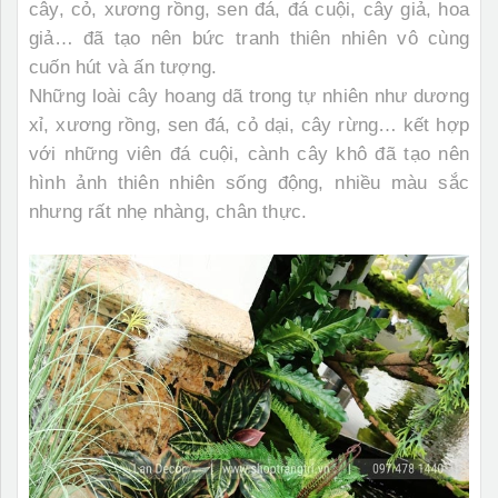
cây, cỏ, xương rồng, sen đá, đá cuội, cây giả, hoa
giả… đã tạo nên bức tranh thiên nhiên vô cùng
cuốn hút và ấn tượng.
Những loài cây hoang dã trong tự nhiên như dương
xỉ, xương rồng, sen đá, cỏ dại, cây rừng… kết hợp
với những viên đá cuội, cành cây khô đã tạo nên
hình ảnh thiên nhiên sống động, nhiều màu sắc
nhưng rất nhẹ nhàng, chân thực.