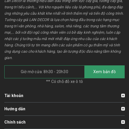
Lan Decor là thương hiệu dẫn đầu trong lĩnh vực cây giả, tường cây giả,
trang trí tiểu cảnh,... Với kho nguyên liệu cây lá phong phú, đa dạng đáp
ứng những yêu cầu khắt khe nhất về tính thẩm mỹ và tiến độ công trình.
Tường cây giả LAN DECOR là lựa chọn hàng đầu trong các hạng mục
trang trí văn phòng, nhà hàng, salon, nhà riêng, các trung tâm thương
mại,... bởi với đội ngũ công nhân viên có bề dày kinh nghiệm, luôn cập
nhật các ý tưởng mẫu mã mới nhất đáp ứng nhu cầu của các khách
hàng. Chúng tôi tự tin mang đến các sản phẩm có gu thẩm mỹ và tính
ứng dụng cao cho khách hàng, tạo ấn tượng độc đáo nâng tầm không
gian.
Giờ mở cửa: 8h30 - 20h30
Xem bản đồ
** Có chỗ đỗ xe ô tô
Tài khoản
Hướng dẫn
Chính sách