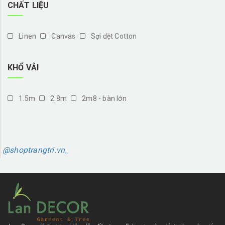
CHẤT LIỆU
Linen
Canvas
Sợi dệt Cotton
KHỔ VẢI
1.5m
2.8m
2m8 - bàn lớn
@shoptrangtri.vn_