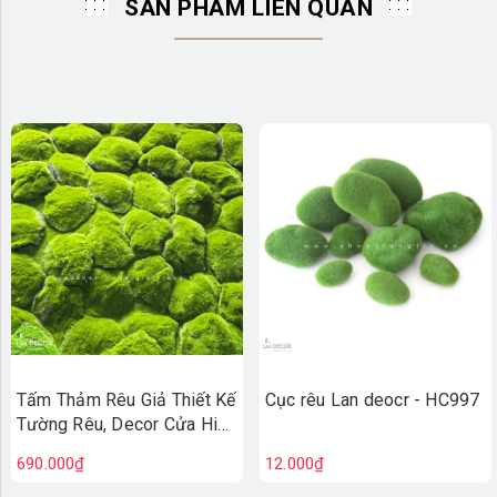
SẢN PHẨM LIÊN QUAN
Tấm Thảm Rêu Giả Thiết Kế
Cục rêu Lan deocr - HC997
Tường Rêu, Decor Cửa Hiệu
Xanh (100x100cm)- TR004
690.000₫
12.000₫