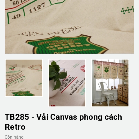
TƯỜNG CÂY GIẢ
KHĂN TRẢI BÀN
TƯ VẤN
LIÊN HỆ
TB285 - Vải Canvas phong cách
Retro
Còn hàng