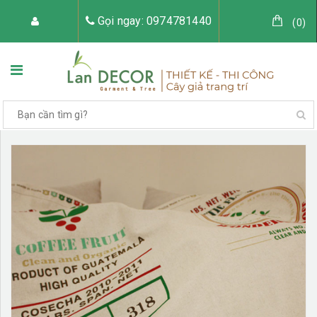
Gọi ngay: 0974781440
(
0
)
TRANG CHỦ
VỀ LAN DECOR
CÂY GIẢ TRANG TRÍ
TIỂU CẢNH CÂY GIẢ