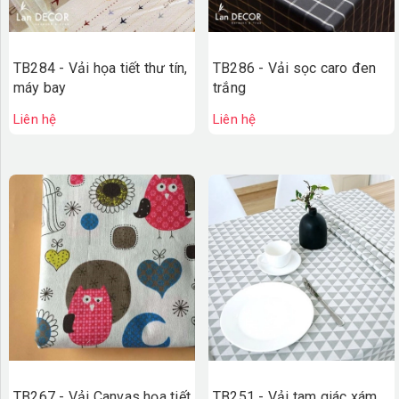
TB284 - Vải họa tiết thư tín,
TB286 - Vải sọc caro đen
máy bay
trắng
Liên hệ
Liên hệ
TB267 - Vải Canvas họa tiết
TB251 - Vải tam giác xám