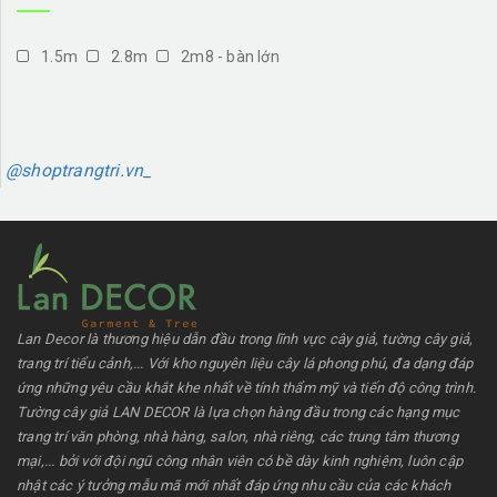
1.5m
2.8m
2m8 - bàn lớn
@shoptrangtri.vn_
Lan Decor là thương hiệu dẫn đầu trong lĩnh vực cây giả, tường cây giả,
trang trí tiểu cảnh,... Với kho nguyên liệu cây lá phong phú, đa dạng đáp
ứng những yêu cầu khắt khe nhất về tính thẩm mỹ và tiến độ công trình.
Tường cây giả LAN DECOR là lựa chọn hàng đầu trong các hạng mục
trang trí văn phòng, nhà hàng, salon, nhà riêng, các trung tâm thương
mại,... bởi với đội ngũ công nhân viên có bề dày kinh nghiệm, luôn cập
nhật các ý tưởng mẫu mã mới nhất đáp ứng nhu cầu của các khách