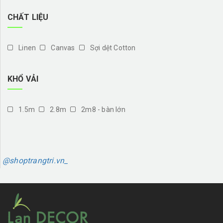
CHẤT LIỆU
Linen
Canvas
Sợi dệt Cotton
KHỔ VẢI
1.5m
2.8m
2m8 - bàn lớn
@shoptrangtri.vn_