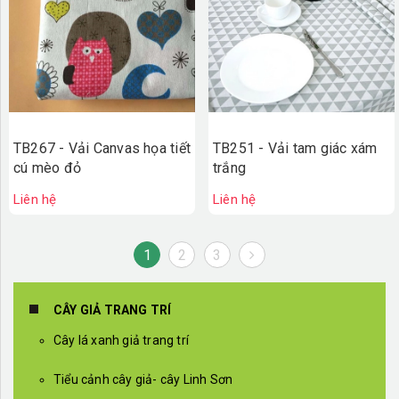
TB267 - Vải Canvas họa tiết
TB251 - Vải tam giác xám
cú mèo đỏ
trắng
Liên hệ
Liên hệ
1
2
3
CÂY GIẢ TRANG TRÍ
Cây lá xanh giả trang trí
Tiểu cảnh cây giả- cây Linh Sơn