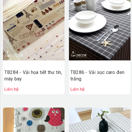
TB284 - Vải họa tiết thư tín,
TB286 - Vải sọc caro đen
máy bay
trắng
Liên hệ
Liên hệ