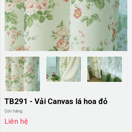
TƯỜNG CÂY GIẢ
KHĂN TRẢI BÀN
TƯ VẤN
LIÊN HỆ
TB291 - Vải Canvas lá hoa đỏ
Còn hàng
Liên hệ