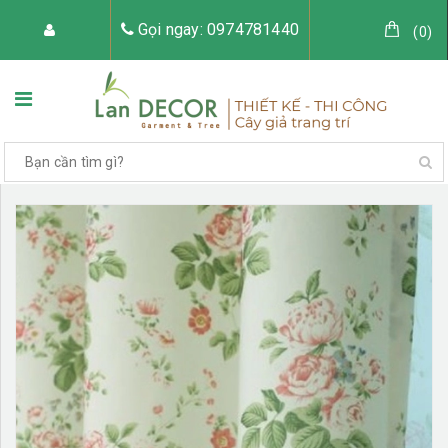
Gọi ngay: 0974781440
(
0
)
TRANG CHỦ
VỀ LAN DECOR
CÂY GIẢ TRANG TRÍ
TIỂU CẢNH CÂY GIẢ