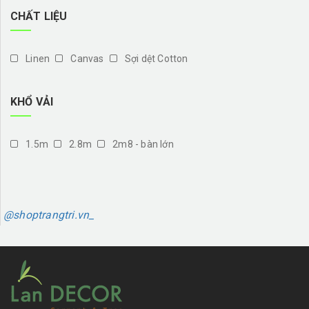
CHẤT LIỆU
Linen
Canvas
Sợi dệt Cotton
KHỔ VẢI
1.5m
2.8m
2m8 - bàn lớn
@shoptrangtri.vn_