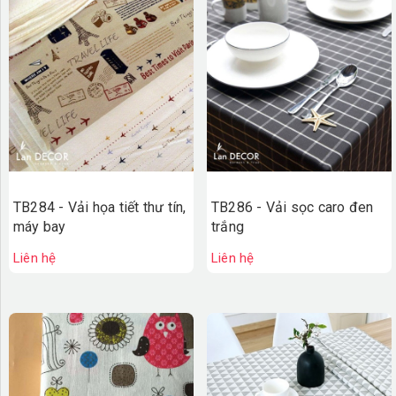
TB284 - Vải họa tiết thư tín,
TB286 - Vải sọc caro đen
máy bay
trắng
Liên hệ
Liên hệ