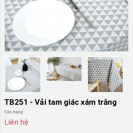
TƯỜNG CÂY GIẢ
KHĂN TRẢI BÀN
TƯ VẤN
LIÊN HỆ
TB251 - Vải tam giác xám trắng
Còn hàng
Liên hệ