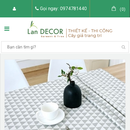
Gọi ngay: 0974781440
(
0
)
TRANG CHỦ
VỀ LAN DECOR
CÂY GIẢ TRANG TRÍ
TIỂU CẢNH CÂY GIẢ