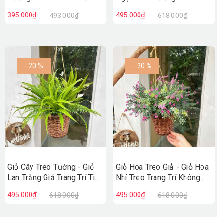
Không Gian Xanh (45cm)-
Cửa Hiệu (35cm)- CC1314
395.000₫
495.000₫
493.000₫
618.000₫
CC1315
- 20 %
- 20 %
Giỏ Cây Treo Tường - Giỏ
Giỏ Hoa Treo Giả - Giỏ Hoa
Lan Trắng Giả Trang Trí Tiểu
Nhí Treo Trang Trí Không
Cảnh Xanh (45cm)- CC1313
Gian Tươi Tắn (40cm)-
495.000₫
495.000₫
618.000₫
618.000₫
CC1312