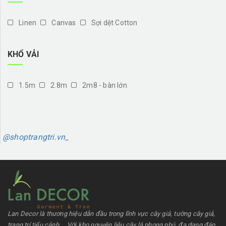
Linen
Canvas
Sợi dệt Cotton
KHỔ VẢI
1.5m
2.8m
2m8 - bàn lớn
@shoptrangtri.vn_
Lan Decor là thương hiệu dẫn đầu trong lĩnh vực cây giả, tường cây giả,
trang trí tiểu cảnh,... Với kho nguyên liệu cây lá phong phú, đa dạng đáp