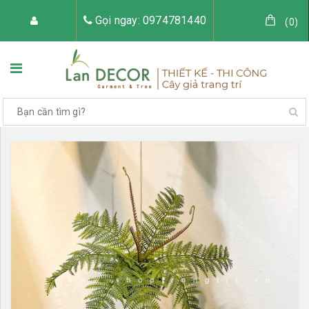
Gọi ngay: 0974781440
(
0
)
TRANG CHỦ
VỀ LAN DECOR
CÂY GIẢ TRANG TRÍ
TIỂU CẢNH CÂY GIẢ