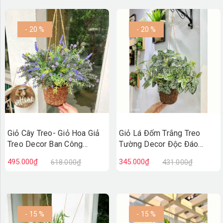
- 20 %
- 20 %
Giỏ Cây Treo- Giỏ Hoa Giả
Giỏ Lá Đốm Trắng Treo
Treo Decor Ban Công
Tường Decor Độc Đáo
(40cm)- CC1311
(45cm)- CC1310
495.000₫
345.000₫
618.000₫
431.000₫
- 15 %
- 15 %