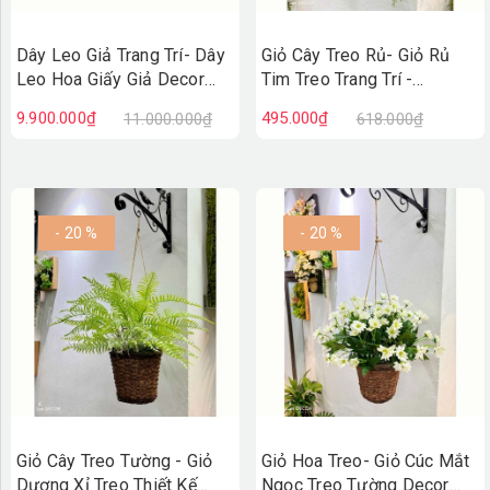
Dây Leo Giả Trang Trí- Dây
Giỏ Cây Treo Rủ- Giỏ Rủ
Leo Hoa Giấy Giả Decor
Tim Treo Trang Trí -
Không Gian, Thiết Kế Giàn
CC1316
9.900.000₫
495.000₫
11.000.000₫
618.000₫
Leo Ấn Tượng
(600x120cm)- CC1332
- 20 %
- 20 %
Giỏ Cây Treo Tường - Giỏ
Giỏ Hoa Treo- Giỏ Cúc Mắt
Dương Xỉ Treo Thiết Kế
Ngọc Treo Tường Decor