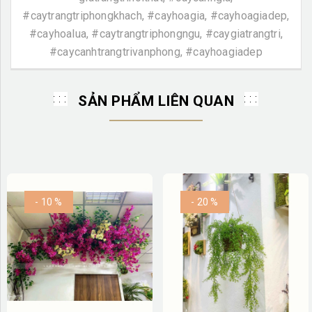
#caytrangtriphongkhach, #cayhoagia, #cayhoagiadep,
#cayhoalua, #caytrangtriphongngu, #caygiatrangtri,
#caycanhtrangtrivanphong, #cayhoagiadep
SẢN PHẨM LIÊN QUAN
- 10 %
- 20 %