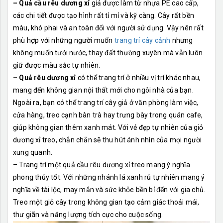
– Quả cầu rêu dương xỉ
giả được làm từ nhựa PE cao cấp,
các chi tiết được tạo hình rất tỉ mỉ và kỹ càng. Cây rất bền
màu, khó phai và an toàn đối với người sử dụng. Vậy nên rất
phù hợp với những người muốn
trang trí cây cảnh
nhưng
không muốn tưới nước, thay đất thường xuyên mà vẫn luôn
giữ được màu sắc tự nhiên.
– Quả rêu dương xỉ
có thể trang trí ở nhiều vị trí khác nhau,
mang đến không gian nội thất mới cho ngôi nhà của bạn.
Ngoài ra, bạn có thể trang trí cây giả ở văn phòng làm việc,
cửa hàng, treo cạnh bàn trà hay trưng bày trong quán cafe,
giúp không gian thêm xanh mát. Với vẻ đẹp tự nhiên của giỏ
dương xỉ treo, chắn chắn sẽ thu hút ánh nhìn của mọi người
xung quanh.
– Trang trí một quả cầu rêu dương xỉ treo mang ý nghĩa
phong thủy tốt. Với những nhánh lá xanh rủ tự nhiên mang ý
nghĩa về tài lộc, may mắn và sức khỏe bền bỉ đến với gia chủ.
Treo một giỏ cây trong không gian tạo cảm giác thoải mái,
thư giãn và năng lượng tích cực cho cuộc sống.