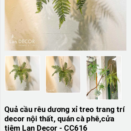
TƯỜNG CÂY GIẢ
KHĂN TRẢI BÀN
TƯ VẤN
LIÊN HỆ
Quả cầu rêu dương xỉ treo trang trí
decor nội thất, quán cà phê,cửa
tiệm Lan Decor - CC616