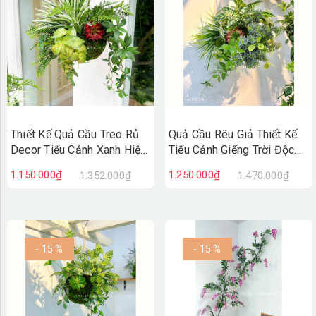
Thiết Kế Quả Cầu Treo Rủ
Quả Cầu Rêu Giả Thiết Kế
Decor Tiểu Cảnh Xanh Hiện
Tiểu Cảnh Giếng Trời Độc
Đại (40x50x30cm)-
Đáo (60x50cm)- CC1296
1.150.000₫
1.250.000₫
1.352.000₫
1.470.000₫
CC1297
- 15 %
- 15 %