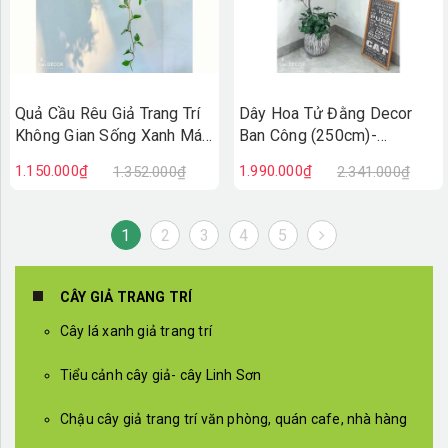
Quả Cầu Rêu Giả Trang Trí
Dây Hoa Tử Đằng Decor
Không Gian Sống Xanh Mát
Ban Công (250cm)-
(45x40x40cm)- CC1295
CC1035
1.150.000₫
1.990.000₫
1.352.000₫
2.341.000₫
1
2
3
4
5
CÂY GIẢ TRANG TRÍ
Cây lá xanh giả trang trí
Tiểu cảnh cây giả- cây Linh Sơn
Chậu cây giả trang trí văn phòng, quán cafe, nhà hàng