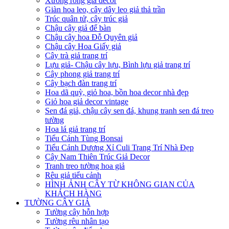
Xương rồng giả decor
Giàn hoa leo, cây dây leo giả thả trần
Trúc quân tử, cây trúc giả
Chậu cây giả để bàn
Chậu cây hoa Đỗ Quyên giả
Chậu cây Hoa Giấy giả
Cây trà giả trang trí
Lựu giả- Chậu cây lựu, Bình lựu giả trang trí
Cây phong giả trang trí
Cây bạch đàn trang trí
Hoa dã quỳ, giỏ hoa, bồn hoa decor nhà đẹp
Giỏ hoa giả decor vintage
Sen đá giả, chậu cây sen đá, khung tranh sen đá treo
tường
Hoa lá giả trang trí
Tiểu Cảnh Tùng Bonsai
Tiểu Cảnh Dương Xỉ Culi Trang Trí Nhà Đẹp
Cây Nam Thiên Trúc Giả Decor
Tranh treo tường hoa giả
Rêu giả tiểu cảnh
HÌNH ẢNH CÂY TỪ KHÔNG GIAN CỦA
KHÁCH HÀNG
TƯỜNG CÂY GIẢ
Tường cây hỗn hợp
Tường rêu nhân tạo