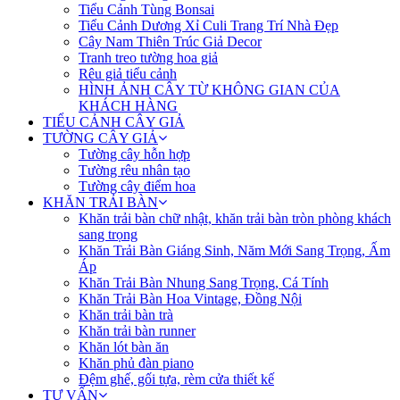
Tiểu Cảnh Tùng Bonsai
Tiểu Cảnh Dương Xỉ Culi Trang Trí Nhà Đẹp
Cây Nam Thiên Trúc Giả Decor
Tranh treo tường hoa giả
Rêu giả tiểu cảnh
HÌNH ẢNH CÂY TỪ KHÔNG GIAN CỦA
KHÁCH HÀNG
TIỂU CẢNH CÂY GIẢ
TƯỜNG CÂY GIẢ
Tường cây hỗn hợp
Tường rêu nhân tạo
Tường cây điểm hoa
KHĂN TRẢI BÀN
Khăn trải bàn chữ nhật, khăn trải bàn tròn phòng khách
sang trọng
Khăn Trải Bàn Giáng Sinh, Năm Mới Sang Trọng, Ấm
Áp
Khăn Trải Bàn Nhung Sang Trọng, Cá Tính
Khăn Trải Bàn Hoa Vintage, Đồng Nội
Khăn trải bàn trà
Khăn trải bàn runner
Khăn lót bàn ăn
Khăn phủ đàn piano
Đệm ghế, gối tựa, rèm cửa thiết kế
TƯ VẤN