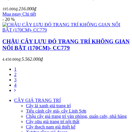
216.000₫
195.000₫
Mua ngay
Chi tiết
- 20 %
CHẬU CÂY LỰU ĐỎ TRANG TRÍ KHÔNG GIAN
NỔI BẬT (170CM)- CC779
5.562.000₫
4.450.000₫
1
2
3
4
CÂY GIẢ TRANG TRÍ
Cây lá xanh giả trang trí
Tiểu cảnh cây giả- cây Linh Sơn
Chậu cây giả trang trí văn phòng, quán cafe, nhà hàng
Cây oliu giả trang trí nội thất
Cây thạch nam giả thiết kế