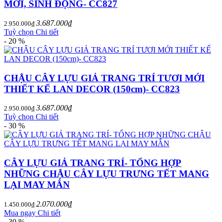
MỚI, SINH ĐỘNG- CC827
3.687.000₫
2.950.000₫
Tuỳ chọn
Chi tiết
- 20 %
CHẬU CÂY LỰU GIẢ TRANG TRÍ TƯƠI MỚI
THIẾT KẾ LAN DECOR (150cm)- CC823
3.687.000₫
2.950.000₫
Tuỳ chọn
Chi tiết
- 30 %
CÂY LỰU GIẢ TRANG TRÍ- TỔNG HỢP
NHỮNG CHẬU CÂY LỰU TRƯNG TẾT MANG
LẠI MAY MẮN
2.070.000₫
1.450.000₫
Mua ngay
Chi tiết
- 30 %