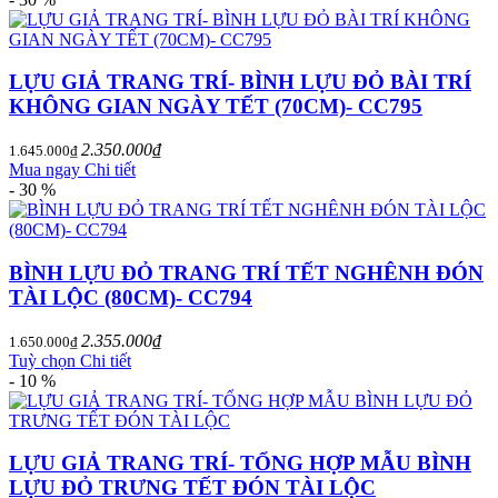
LỰU GIẢ TRANG TRÍ- BÌNH LỰU ĐỎ BÀI TRÍ
KHÔNG GIAN NGÀY TẾT (70CM)- CC795
2.350.000₫
1.645.000₫
Mua ngay
Chi tiết
- 30 %
BÌNH LỰU ĐỎ TRANG TRÍ TẾT NGHÊNH ĐÓN
TÀI LỘC (80CM)- CC794
2.355.000₫
1.650.000₫
Tuỳ chọn
Chi tiết
- 10 %
LỰU GIẢ TRANG TRÍ- TỔNG HỢP MẪU BÌNH
LỰU ĐỎ TRƯNG TẾT ĐÓN TÀI LỘC