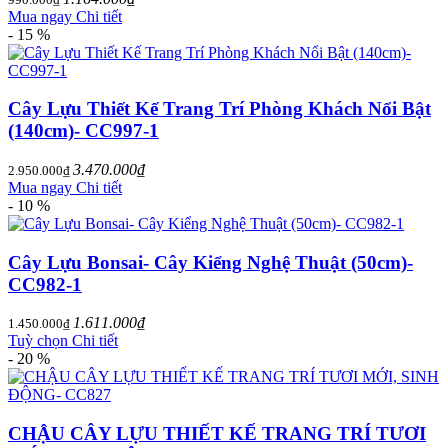
Mua ngay
Chi tiết
- 15 %
Cây Lựu Thiết Kế Trang Trí Phòng Khách Nổi Bật
(140cm)- CC997-1
3.470.000₫
2.950.000₫
Mua ngay
Chi tiết
- 10 %
Cây Lựu Bonsai- Cây Kiểng Nghệ Thuật (50cm)-
CC982-1
1.611.000₫
1.450.000₫
Tuỳ chọn
Chi tiết
- 20 %
CHẬU CÂY LỰU THIẾT KẾ TRANG TRÍ TƯƠI