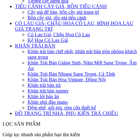
Tường cây điểm hoa
TIỂU CẢNH CÂY GIẢ, BỒN TIỂU CẢNH
Cây giả để bàn, hộp cây giả trang trí
Bồn cây giả, rêu giả tiểu cảnh
CỎ LAU GIẢ- CHẬU HOA CỎ LAU, BÌNH HOA LAU
GIẢ TRANG TRÍ
Cỏ Lau Giả, Chậu Hoa Cỏ Lau
Kệ Hoa Cỏ Lau Giả
KHĂN TRẢI BÀN
Khăn trải bàn chữ nhật, khăn trải bàn tròn phòng khách
sang trọng
Khăn Trải Bàn Giáng Sinh, Năm Mới Sang Trọng, Ấm
Áp
Khăn Trải Bàn Nhung Sang Trọng, Cá Tính
Khăn Trải Bàn Hoa Vintage, Đồng Nội
Khăn trải bàn trà
Khăn trải bàn runner
Khăn lót bàn ăn
Khăn phủ đàn piano
Đệm ghế, gối tựa, rèm cửa thiết kế
ĐỒ TRANG TRÍ NHÀ, PHỤ KIỆN TRÀ CHIỀU
LỌC SẢN PHẨM
Giúp lọc nhanh sản phẩm bạn tìm kiếm