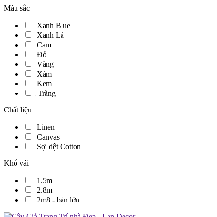
Màu sắc
Xanh Blue
Xanh Lá
Cam
Đỏ
Vàng
Xám
Kem
Trắng
Chất liệu
Linen
Canvas
Sợi dệt Cotton
Khổ vải
1.5m
2.8m
2m8 - bàn lớn