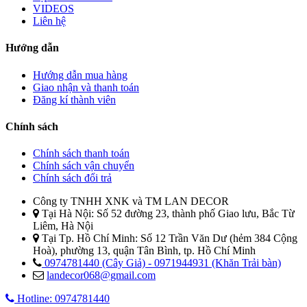
VIDEOS
Liên hệ
Hướng dẫn
Hướng dẫn mua hàng
Giao nhận và thanh toán
Đăng kí thành viên
Chính sách
Chính sách thanh toán
Chính sách vận chuyển
Chính sách đổi trả
Công ty TNHH XNK và TM LAN DECOR
Tại Hà Nội: Số 52 đường 23, thành phố Giao lưu, Bắc Từ
Liêm, Hà Nội
Tại Tp. Hồ Chí Minh: Số 12 Trần Văn Dư (hẻm 384 Cộng
Hoà), phường 13, quận Tân Bình, tp. Hồ Chí Minh
0974781440 (Cây Giả) - 0971944931 (Khăn Trải bàn)
landecor068@gmail.com
Hotline: 0974781440