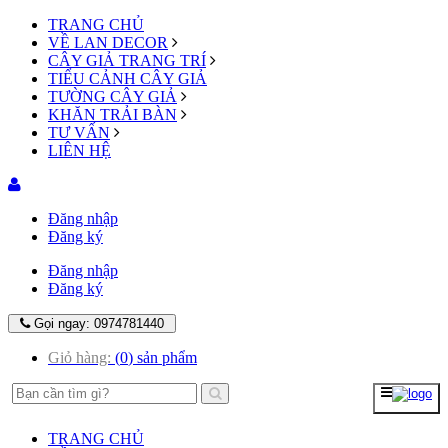
TRANG CHỦ
VỀ LAN DECOR
CÂY GIẢ TRANG TRÍ
TIỂU CẢNH CÂY GIẢ
TƯỜNG CÂY GIẢ
KHĂN TRẢI BÀN
TƯ VẤN
LIÊN HỆ
Đăng nhập
Đăng ký
Đăng nhập
Đăng ký
Gọi ngay: 0974781440
Giỏ hàng:
(
0
)
sản phẩm
TRANG CHỦ