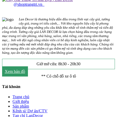
@shoptrangtri.vn_
Lan Decor là thương hiệu dẫn đầu trong lĩnh vực cây giả, tường
cây giả, trang trí tiểu cảnh,... Với kho nguyên liệu cây lá phong
phú, đa dạng đáp ứng những yêu cầu khắt khe nhất về tính thẩm mỹ và tiến độ
công trình. Tường cây giả LAN DECOR là lựa chọn hàng đầu trong các hạng
mục trang trí văn phòng, nhà hàng, salon, nhà riêng, các trung tâm thương
mại,... bởi với đội ngũ công nhân viên có bề dày kinh nghiệm, luôn cập nhật
các ý tưởng mẫu mã mới nhất đáp ứng nhu cầu của các khách hàng. Chúng tôi
tự tin mang đến các sản phẩm có gu thẩm mỹ và tính ứng dụng cao cho khách
hàng, tạo ấn tượng độc đáo nâng tầm không gian.
Giờ mở cửa: 8h30 - 20h30
Xem bản đồ
** Có chỗ đỗ xe ô tô
Tài khoản
Trang chủ
Giới thiệu
Sản phẩm
Kênh sỉ/ Dự án/CTV
Tạp chí LanDecor