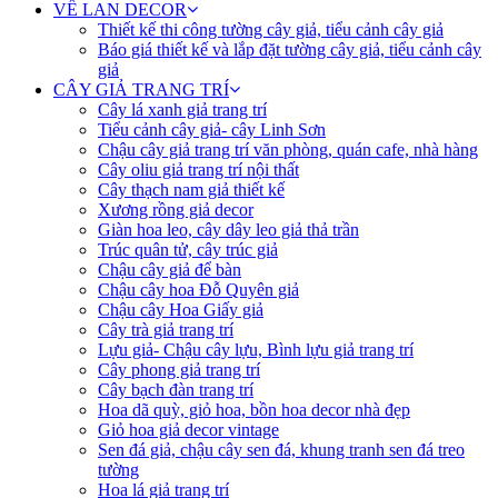
VỀ LAN DECOR
Thiết kế thi công tường cây giả, tiểu cảnh cây giả
Báo giá thiết kế và lắp đặt tường cây giả, tiểu cảnh cây
giả
CÂY GIẢ TRANG TRÍ
Cây lá xanh giả trang trí
Tiểu cảnh cây giả- cây Linh Sơn
Chậu cây giả trang trí văn phòng, quán cafe, nhà hàng
Cây oliu giả trang trí nội thất
Cây thạch nam giả thiết kế
Xương rồng giả decor
Giàn hoa leo, cây dây leo giả thả trần
Trúc quân tử, cây trúc giả
Chậu cây giả để bàn
Chậu cây hoa Đỗ Quyên giả
Chậu cây Hoa Giấy giả
Cây trà giả trang trí
Lựu giả- Chậu cây lựu, Bình lựu giả trang trí
Cây phong giả trang trí
Cây bạch đàn trang trí
Hoa dã quỳ, giỏ hoa, bồn hoa decor nhà đẹp
Giỏ hoa giả decor vintage
Sen đá giả, chậu cây sen đá, khung tranh sen đá treo
tường
Hoa lá giả trang trí