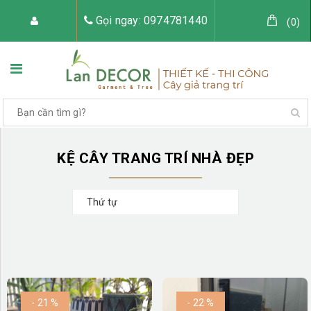
Gọi ngay: 0974781440
(
0
)
TRANG CHỦ
VỀ LAN DECOR
KỆ CÂY TRANG TRÍ NHÀ ĐẸP
Thứ tự
CÂY GIẢ TRANG TRÍ
TIỂU CẢNH CÂY GIẢ
- 21 %
- 22 %