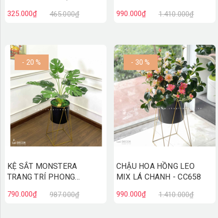
(50CM)- CC756
NHÀ XINH- CC726
325.000₫
990.000₫
465.000₫
1.410.000₫
- 20 %
- 30 %
KỆ SẮT MONSTERA
CHẬU HOA HỒNG LEO
TRANG TRÍ PHONG
MIX LÁ CHANH - CC658
CÁCH HIỆN ĐẠI- CC706
790.000₫
990.000₫
987.000₫
1.410.000₫