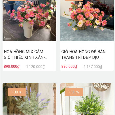
TƯỜNG CÂY GIẢ
KHĂN TRẢI BÀN
TƯ VẤN
LIÊN HỆ
HOA HỒNG MIX CẮM
GIỎ HOA HỒNG ĐỂ BÀN
GIỎ THIẾC XINH XẮN-
TRANG TRÍ ĐẸP DỊU
CC841
DẢNG- CC837
890.000₫
890.000₫
1.120.000₫
1.137.000₫
- 30 %
- 30 %