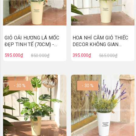
GIỎ OẢI HƯƠNG LÁ MỐC
HOA NHÍ CẮM GIỎ THIẾC
ĐẸP TINH TẾ (70CM) -
DECOR KHÔNG GIAN
CC760
XINH XẮN (60CM)-
595.000₫
395.000₫
850.000₫
565.000₫
CC759
- 30 %
- 30 %