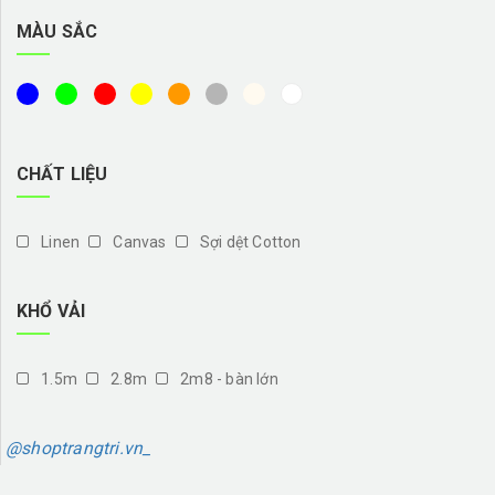
MÀU SẮC
CHẤT LIỆU
Linen
Canvas
Sợi dệt Cotton
KHỔ VẢI
1.5m
2.8m
2m8 - bàn lớn
@shoptrangtri.vn_