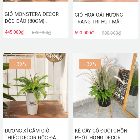
GIỎ MONSTERA DECOR
GIỎ HOA OẢI HƯƠNG
ĐỘC ĐÁO (80CM)-
TRANG TRÍ HÚT MẮT
CC758
(70CM)- CC757
445.000₫
635.000₫
690.000₫
980.000₫
- 30 %
- 30 %
DƯƠNG XỈ CẮM GIỎ
KỆ CÂY CỎ ĐUÔI CHỒN
THIẾC DECOR ĐỘC ĐÁO
PHỚT HỒNG DECOR