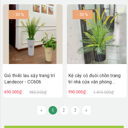
- 30 %
- 30 %
Giỏ thiếc lau sậy trang trí
Kệ cây cỏ đuôi chồn trang
Landecor - CC606
trí nhà cửa văn phòng
Landecor (130cm) -
690.000₫
990.000₫
985.000₫
1.410.000₫
CC599
«
2
3
»
1