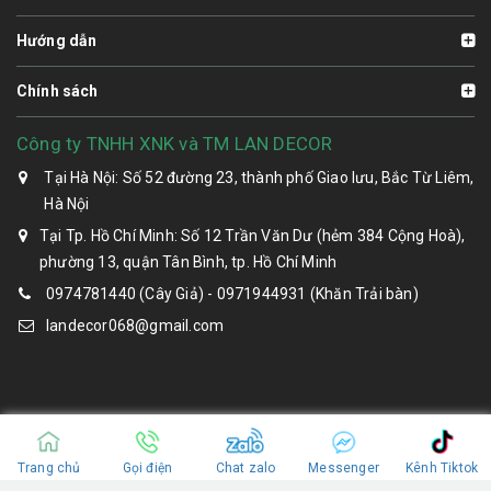
Hướng dẫn
Chính sách
Công ty TNHH XNK và TM LAN DECOR
Tại Hà Nội: Số 52 đường 23, thành phố Giao lưu, Bắc Từ Liêm,
Hà Nội
Tại Tp. Hồ Chí Minh: Số 12 Trần Văn Dư (hẻm 384 Cộng Hoà),
phường 13, quận Tân Bình, tp. Hồ Chí Minh
0974781440 (Cây Giả) - 0971944931 (Khăn Trải bàn)
landecor068@gmail.com
Trang chủ
Gọi điện
Chat zalo
Messenger
Kênh Tiktok