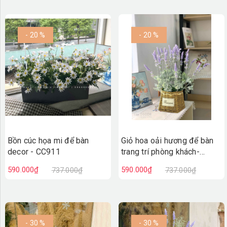
- 20 %
- 20 %
Bồn cúc họa mi để bàn
Giỏ hoa oải hương để bàn
decor - CC911
trang trí phòng khách-
CC920
590.000₫
590.000₫
737.000₫
737.000₫
- 30 %
- 30 %