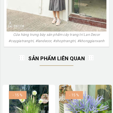
Cửa hàng trưng bày sản phẩm cây trang trí Lan Decor
#caygiatrangtri, #landecor, #shoptrangtri, #khonggianxanh
SẢN PHẨM LIÊN QUAN
- 15 %
- 15 %