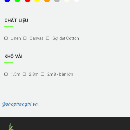
CHẤT LIỆU
Linen
Canvas
Sợi dệt Cotton
KHỔ VẢI
1.5m
2.8m
2m8 - bàn lớn
@shoptrangtri.vn_