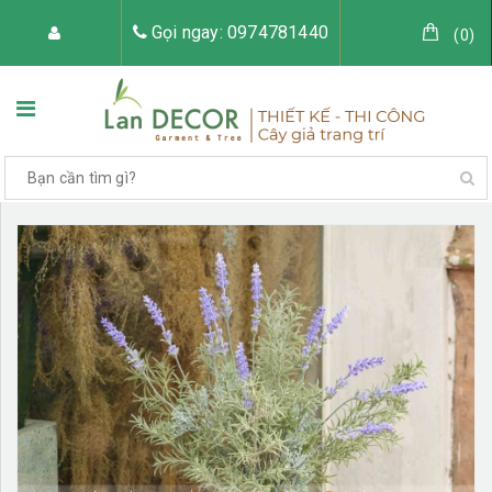
Gọi ngay: 0974781440
(
0
)
TRANG CHỦ
VỀ LAN DECOR
CÂY GIẢ TRANG TRÍ
TIỂU CẢNH CÂY GIẢ