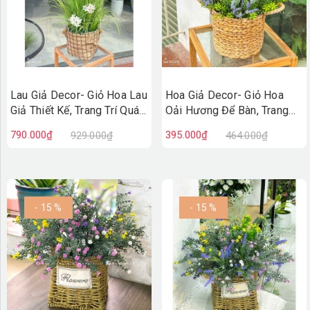
Lau Giả Decor- Giỏ Hoa Lau
Hoa Giả Decor- Giỏ Hoa
Giả Thiết Kế, Trang Trí Quán
Oải Hương Để Bàn, Trang
Cafe, Cửa Hiệu (85cm)-
Trí Kệ Tủ - CC1141
790.000₫
395.000₫
929.000₫
464.000₫
CC1226
- 15 %
- 15 %