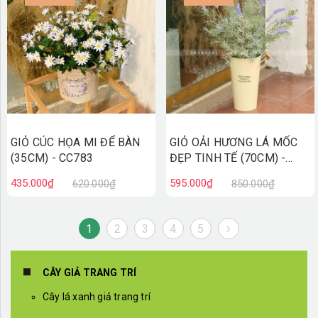
GIỎ CÚC HỌA MI ĐỂ BÀN
GIỎ OẢI HƯƠNG LÁ MỐC
(35CM) - CC783
ĐẸP TINH TẾ (70CM) -
CC760
435.000₫
595.000₫
620.000₫
850.000₫
1
2
3
4
5
CÂY GIẢ TRANG TRÍ
Cây lá xanh giả trang trí