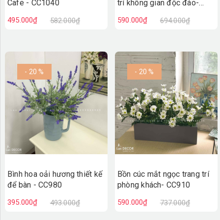
Cafe - CC1040
trí không gian độc đáo-
CC972
495.000₫
590.000₫
582.000₫
694.000₫
- 20 %
- 20 %
Bình hoa oải hương thiết kế
Bồn cúc mắt ngọc trang trí
để bàn - CC980
phòng khách- CC910
395.000₫
590.000₫
493.000₫
737.000₫