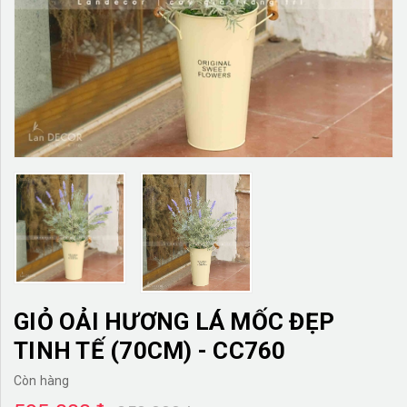
TƯỜNG CÂY GIẢ
KHĂN TRẢI BÀN
TƯ VẤN
LIÊN HỆ
GIỎ OẢI HƯƠNG LÁ MỐC ĐẸP
TINH TẾ (70CM) - CC760
Còn hàng