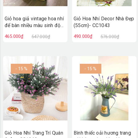
Giỏ hoa giả vintage hoa nhí
Giỏ Hoa Nhí Decor Nhà Đẹp
để bàn nhiều màu sinh động
(55cm)- CC1043
(40cm)- CC1044
465.000₫
490.000₫
547.000₫
576.000₫
- 15 %
- 15 %
Giỏ Hoa Nhí Trang Trí Quán
Bình thiếc oải hương trang