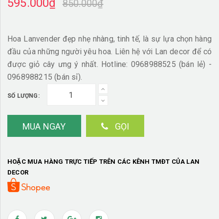
595.000₫
850.000₫
Hoa Lanvender đẹp nhẹ nhàng, tinh tế, là sự lựa chọn hàng
đầu của những người yêu hoa. Liên hệ với Lan decor để có
được giỏ cây ưng ý nhất. Hotline: 0968988525 (bán lẻ) -
0968988215 (bán sỉ).
SỐ LƯỢNG:
MUA NGAY
GỌI
HOẶC MUA HÀNG TRỰC TIẾP TRÊN CÁC KÊNH TMĐT CỦA LAN
DECOR