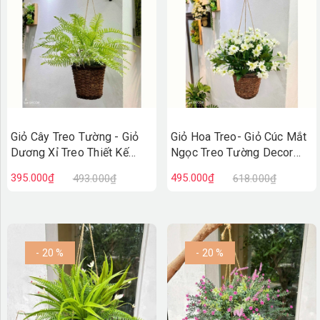
Giỏ Cây Treo Tường - Giỏ
Giỏ Hoa Treo- Giỏ Cúc Mắt
Dương Xỉ Treo Thiết Kế
Ngọc Treo Tường Decor
Không Gian Xanh (45cm)-
Cửa Hiệu (35cm)- CC1314
395.000₫
495.000₫
493.000₫
618.000₫
CC1315
- 20 %
- 20 %