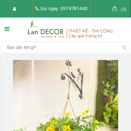
Gọi ngay: 0974781440
(
0
)
TRANG CHỦ
VỀ LAN DECOR
CÂY GIẢ TRANG TRÍ
TIỂU CẢNH CÂY GIẢ