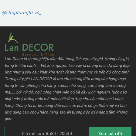
@shoptrangtri.vn_
Lan Decor là thương hiệu dẫn đầu trong lĩnh vực cây giả, tường cây giả,
trang trí tiểu cảnh,... Với kho nguyên liệu cây lá phong phú, đa dạng đáp
ứng những yêu cầu khắt khe nhất về tính thẩm mỹ và tiến độ công trình.
Tường cây giả LAN DECOR là lựa chọn hàng đầu trong các hạng mục
trang trí văn phòng, nhà hàng, salon, nhà riêng, các trung tâm thương
mại,... bởi với đội ngũ công nhân viên có bề dày kinh nghiệm, luôn cập
nhật các ý tưởng mẫu mã mới nhất đáp ứng nhu cầu của các khách
hàng. Chúng tôi tự tin mang đến các sản phẩm có gu thẩm mỹ và tính
ứng dụng cao cho khách hàng, tạo ấn tượng độc đáo nâng tầm không
gian.
Giờ mở cửa: 8h30 - 20h30
Xem bản đồ