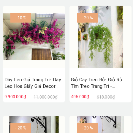
- 10 %
- 20 %
Dây Leo Giả Trang Trí- Dây
Giỏ Cây Treo Rủ- Giỏ Rủ
Leo Hoa Giấy Giả Decor
Tim Treo Trang Trí -
Không Gian, Thiết Kế Giàn
CC1316
9.900.000₫
495.000₫
11.000.000₫
618.000₫
Leo Ấn Tượng
(600x120cm)- CC1332
- 20 %
- 20 %