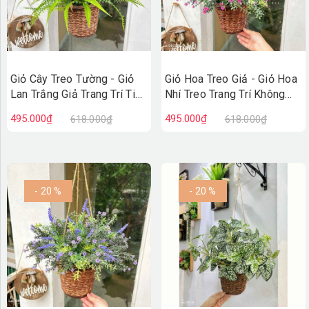
Giỏ Cây Treo Tường - Giỏ
Giỏ Hoa Treo Giả - Giỏ Hoa
Lan Trắng Giả Trang Trí Tiểu
Nhí Treo Trang Trí Không
Cảnh Xanh (45cm)- CC1313
Gian Tươi Tắn (40cm)-
495.000₫
495.000₫
618.000₫
618.000₫
CC1312
- 20 %
- 20 %