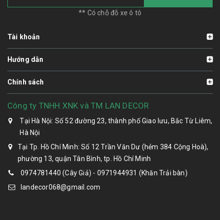
** Có chỗ đỗ xe ô tô
Tài khoản
Hướng dẫn
Chính sách
Công ty TNHH XNK và TM LAN DECOR
Tại Hà Nội: Số 52 đường 23, thành phố Giao lưu, Bắc Từ Liêm,
Hà Nội
Tại Tp. Hồ Chí Minh: Số 12 Trần Văn Dư (hẻm 384 Cộng Hoà),
phường 13, quận Tân Bình, tp. Hồ Chí Minh
0974781440 (Cây Giả) - 0971944931 (Khăn Trải bàn)
landecor068@gmail.com