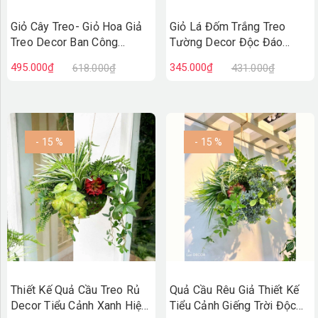
Giỏ Cây Treo- Giỏ Hoa Giả
Giỏ Lá Đốm Trắng Treo
Treo Decor Ban Công
Tường Decor Độc Đáo
(40cm)- CC1311
(45cm)- CC1310
495.000₫
345.000₫
618.000₫
431.000₫
- 15 %
- 15 %
Thiết Kế Quả Cầu Treo Rủ
Quả Cầu Rêu Giả Thiết Kế
Decor Tiểu Cảnh Xanh Hiện
Tiểu Cảnh Giếng Trời Độc