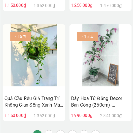
Đại (40x50x30cm)-
Đáo (60x50cm)- CC1296
1.150.000₫
1.250.000₫
1.352.000₫
1.470.000₫
CC1297
- 15 %
- 15 %
Quả Cầu Rêu Giả Trang Trí
Dây Hoa Tử Đằng Decor
Không Gian Sống Xanh Mát
Ban Công (250cm)-
(45x40x40cm)- CC1295
CC1035
1.150.000₫
1.990.000₫
1.352.000₫
2.341.000₫