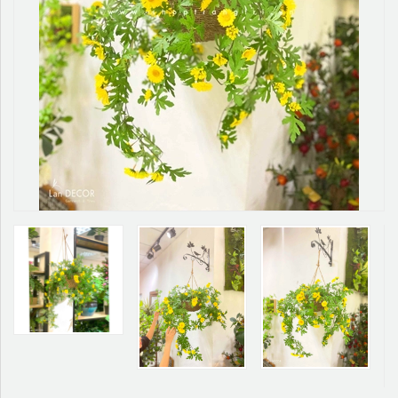
TƯỜNG CÂY GIẢ
KHĂN TRẢI BÀN
TƯ VẤN
LIÊN HỆ