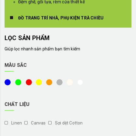
Đệm ghế, gối tựa, rèm cửa thiết kế
ĐỒ TRANG TRÍ NHÀ, PHỤ KIỆN TRÀ CHIỀU
LỌC SẢN PHẨM
Giúp lọc nhanh sản phẩm bạn tìm kiếm
MÀU SẮC
CHẤT LIỆU
Linen
Canvas
Sợi dệt Cotton