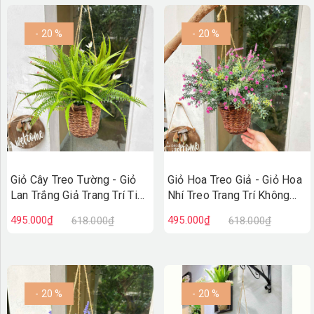
- 20 %
- 20 %
Giỏ Cây Treo Tường - Giỏ
Giỏ Hoa Treo Giả - Giỏ Hoa
Lan Trắng Giả Trang Trí Tiểu
Nhí Treo Trang Trí Không
Cảnh Xanh (45cm)- CC1313
Gian Tươi Tắn (40cm)-
495.000₫
495.000₫
618.000₫
618.000₫
CC1312
- 20 %
- 20 %