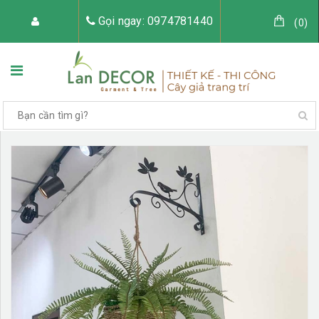
Gọi ngay: 0974781440
(
0
)
TRANG CHỦ
VỀ LAN DECOR
CÂY GIẢ TRANG TRÍ
TIỂU CẢNH CÂY GIẢ