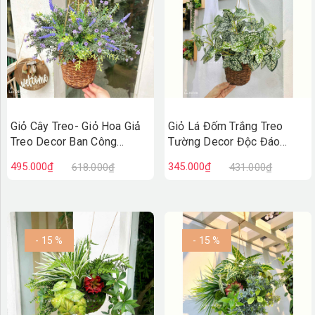
Giỏ Cây Treo- Giỏ Hoa Giả
Giỏ Lá Đốm Trắng Treo
Treo Decor Ban Công
Tường Decor Độc Đáo
(40cm)- CC1311
(45cm)- CC1310
495.000₫
345.000₫
618.000₫
431.000₫
- 15 %
- 15 %