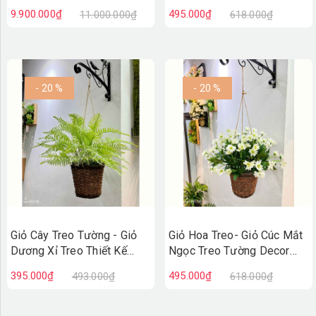
Không Gian, Thiết Kế Giàn
CC1316
9.900.000₫
495.000₫
11.000.000₫
618.000₫
Leo Ấn Tượng
(600x120cm)- CC1332
- 20 %
- 20 %
Giỏ Cây Treo Tường - Giỏ
Giỏ Hoa Treo- Giỏ Cúc Mắt
Dương Xỉ Treo Thiết Kế
Ngọc Treo Tường Decor
Không Gian Xanh (45cm)-
Cửa Hiệu (35cm)- CC1314
395.000₫
495.000₫
493.000₫
618.000₫
CC1315