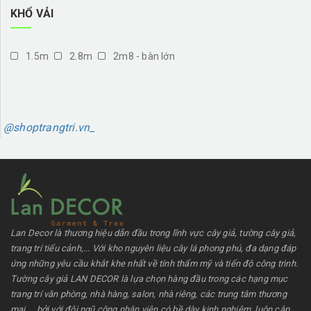
KHỔ VẢI
1.5m
2.8m
2m8 - bàn lớn
@shoptrangtri.vn_
Lan Decor là thương hiệu dẫn đầu trong lĩnh vực cây giả, tường cây giả,
trang trí tiểu cảnh,... Với kho nguyên liệu cây lá phong phú, đa dạng đáp
ứng những yêu cầu khắt khe nhất về tính thẩm mỹ và tiến độ công trình.
Tường cây giả LAN DECOR là lựa chọn hàng đầu trong các hạng mục
trang trí văn phòng, nhà hàng, salon, nhà riêng, các trung tâm thương
mại,... bởi với đội ngũ công nhân viên có bề dày kinh nghiệm, luôn cập