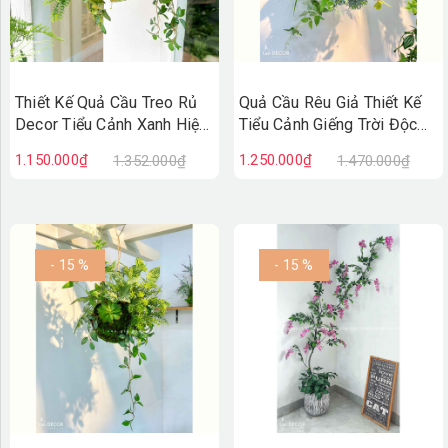
Thiết Kế Quả Cầu Treo Rủ
Quả Cầu Rêu Giả Thiết Kế
Decor Tiểu Cảnh Xanh Hiện
Tiểu Cảnh Giếng Trời Độc
Đại (40x50x30cm)-
Đáo (60x50cm)- CC1296
1.150.000₫
1.250.000₫
1.352.000₫
1.470.000₫
CC1297
- 15 %
- 15 %