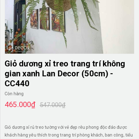
TƯỜNG CÂY GIẢ
KHĂN TRẢI BÀN
TƯ VẤN
LIÊN HỆ
Giỏ dương xỉ treo trang trí không
gian xanh Lan Decor (50cm) -
CC440
Còn hàng
465.000₫
547.000₫
Giỏ dương xỉ rủ treo tường với vẻ đẹp rêu phong độc đáo được
khách hàng yêu thích trong trang trí phòng khách, ban công, tiểu