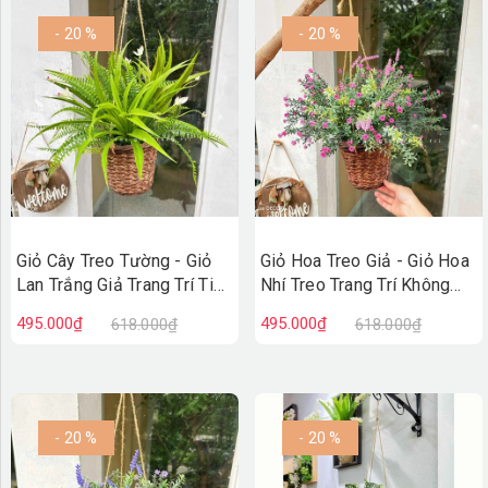
- 20 %
- 20 %
Giỏ Cây Treo Tường - Giỏ
Giỏ Hoa Treo Giả - Giỏ Hoa
Lan Trắng Giả Trang Trí Tiểu
Nhí Treo Trang Trí Không
Cảnh Xanh (45cm)- CC1313
Gian Tươi Tắn (40cm)-
495.000₫
495.000₫
618.000₫
618.000₫
CC1312
- 20 %
- 20 %