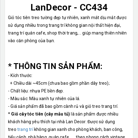
LanDecor - CC434
Giỏ tóc tiên treo tường đẹp tự nhiên, xanh mát dịu mắt được
sử dụng nhiều trong trang trí không gian nội thất hiện đại,
trang trí quán cafe, shop thời trang,... giúp mang thiên nhiên
vào căn phòng của bạn.
* THÔNG TIN SẢN PHẨM:
- Kích thước:
+ Chiều dài ~45cm (chưa bao gồm phần dây treo);
- Chất liệu: nhựa PE bền đẹp.
- Màu sắc: Màu xanh tự nhiên của lá.
- Giá sản phẩm đã bao gồm cành rủ và giỏ treo trang trí.
*
Giỏ cây tóc tiên (cây mẫu tủ)
là sản phẩm được nhiều
khách hàng yêu thích tại nhà Lan Decor. Được sử dụng
treo
trang trí
không gian xanh cho phòng khách, ban công,
tiểu cảnh, nhà hàng, quán cafe, .... theo phong cách vintage.