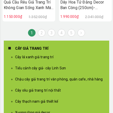
Quả Cầu Rêu Giả Trang Trí
Dây Hoa Tử Đằng Decor
Không Gian Sống Xanh Mát
Ban Công (250cm)-
(45x40x40cm)- CC1295
CC1035
1.150.000₫
1.990.000₫
1.352.000₫
2.341.000₫
1
2
3
4
5
CÂY GIẢ TRANG TRÍ
Cây lá xanh giả trang trí
Tiểu cảnh cây giả- cây Linh Sơn
Chậu cây giả trang trí văn phòng, quán cafe, nhà hàng
Cây oliu giả trang trí nội thất
Cây thạch nam giả thiết kế
Xương rồng giả decor