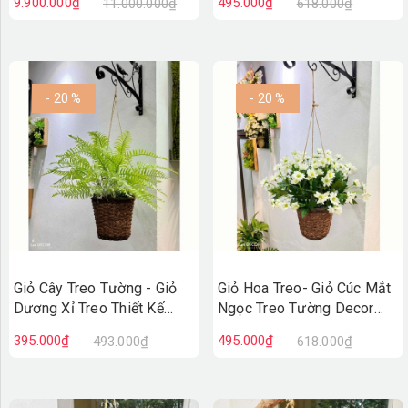
9.900.000₫
495.000₫
11.000.000₫
618.000₫
Leo Ấn Tượng
(600x120cm)- CC1332
- 20 %
- 20 %
Giỏ Cây Treo Tường - Giỏ
Giỏ Hoa Treo- Giỏ Cúc Mắt
Dương Xỉ Treo Thiết Kế
Ngọc Treo Tường Decor
Không Gian Xanh (45cm)-
Cửa Hiệu (35cm)- CC1314
395.000₫
495.000₫
493.000₫
618.000₫
CC1315