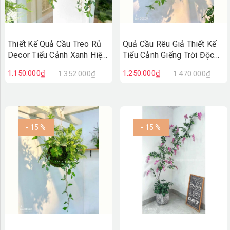
Thiết Kế Quả Cầu Treo Rủ
Quả Cầu Rêu Giả Thiết Kế
Decor Tiểu Cảnh Xanh Hiện
Tiểu Cảnh Giếng Trời Độc
Đại (40x50x30cm)-
Đáo (60x50cm)- CC1296
1.150.000₫
1.250.000₫
1.352.000₫
1.470.000₫
CC1297
- 15 %
- 15 %