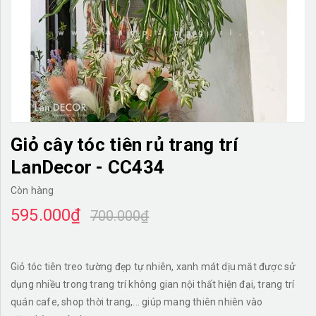
TƯỜNG CÂY GIẢ
KHĂN TRẢI BÀN
TƯ VẤN
LIÊN HỆ
Giỏ cây tóc tiên rủ trang trí
LanDecor - CC434
Còn hàng
595.000₫
700.000₫
Giỏ tóc tiên treo tường đẹp tự nhiên, xanh mát dịu mắt được sử
dụng nhiều trong trang trí không gian nội thất hiện đại, trang trí
quán cafe, shop thời trang,... giúp mang thiên nhiên vào