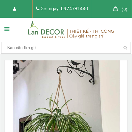
Gọi ngay: 0974781440
(
0
)
TRANG CHỦ
VỀ LAN DECOR
CÂY GIẢ TRANG TRÍ
TIỂU CẢNH CÂY GIẢ