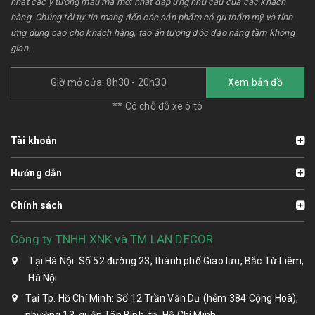
nhật các ý tưởng mẫu mã mới nhất đáp ứng nhu cầu của các khách
hàng. Chúng tôi tự tin mang đến các sản phẩm có gu thẩm mỹ và tính
ứng dụng cao cho khách hàng, tạo ấn tượng độc đáo nâng tầm không
gian.
Giờ mở cửa: 8h30 - 20h30
Xem bản đồ
** Có chỗ đỗ xe ô tô
Tài khoản
Hướng dẫn
Chính sách
Công ty TNHH XNK và TM LAN DECOR
Tại Hà Nội: Số 52 đường 23, thành phố Giao lưu, Bắc Từ Liêm,
Hà Nội
Tại Tp. Hồ Chí Minh: Số 12 Trần Văn Dư (hẻm 384 Cộng Hoà),