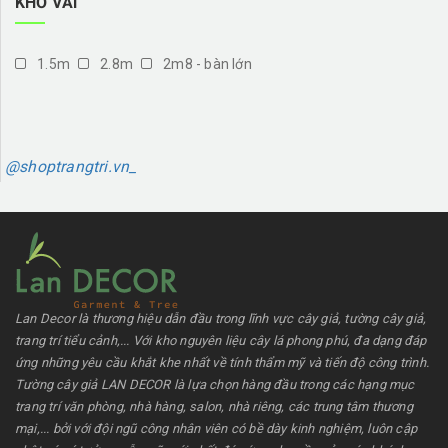
KHỔ VẢI
1.5m
2.8m
2m8 - bàn lớn
@shoptrangtri.vn_
Lan Decor là thương hiệu dẫn đầu trong lĩnh vực cây giả, tường cây giả,
trang trí tiểu cảnh,... Với kho nguyên liệu cây lá phong phú, đa dạng đáp
ứng những yêu cầu khắt khe nhất về tính thẩm mỹ và tiến độ công trình.
Tường cây giả LAN DECOR là lựa chọn hàng đầu trong các hạng mục
trang trí văn phòng, nhà hàng, salon, nhà riêng, các trung tâm thương
mại,... bởi với đội ngũ công nhân viên có bề dày kinh nghiệm, luôn cập