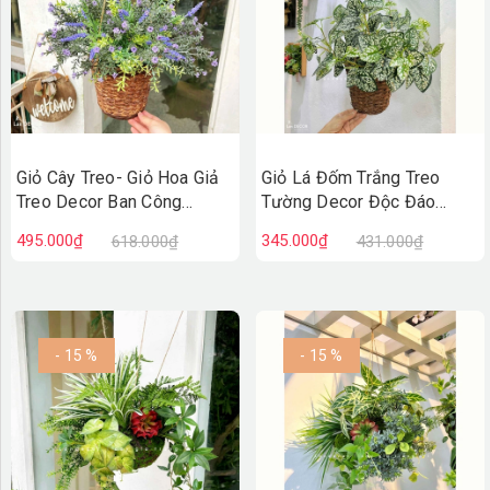
Giỏ Cây Treo- Giỏ Hoa Giả
Giỏ Lá Đốm Trắng Treo
Treo Decor Ban Công
Tường Decor Độc Đáo
(40cm)- CC1311
(45cm)- CC1310
495.000₫
345.000₫
618.000₫
431.000₫
- 15 %
- 15 %