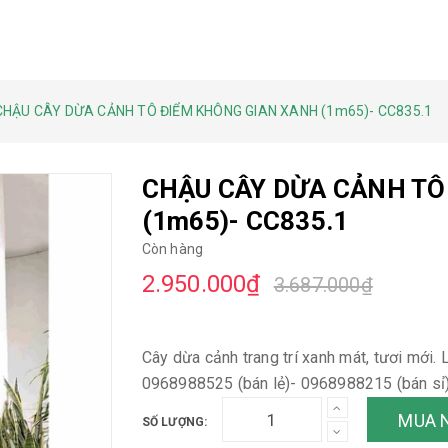
CHẬU CÂY DỪA CẢNH TÔ ĐIỂM KHÔNG GIAN XANH (1m65)- CC835.1
CHẬU CÂY DỪA CẢNH TÔ
(1m65)- CC835.1
Còn hàng
2.950.000₫
3.687.000₫
Cây dừa cảnh trang trí xanh mát, tươi mới. 
0968988525 (bán lẻ)- 0968988215 (bán sỉ
MUA 
SỐ LƯỢNG: