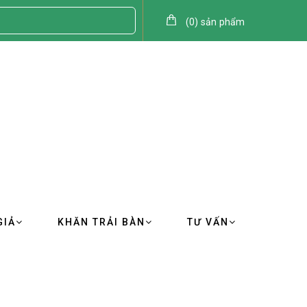
(
0
)
sản phẩm
GIẢ
KHĂN TRẢI BÀN
TƯ VẤN