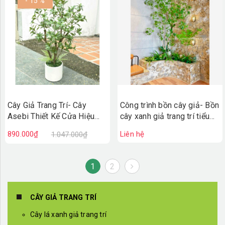
- 15 %
Cây Giả Trang Trí- Cây
Công trình bồn cây giả- Bồn
Asebi Thiết Kế Cửa Hiệu
cây xanh giả trang trí tiểu
Xanh Mát (130cm)- CC1056
cảnh cho quán Bean Around
890.000₫
Liên hệ
1.047.000₫
Coffee
1
2
CÂY GIẢ TRANG TRÍ
Cây lá xanh giả trang trí