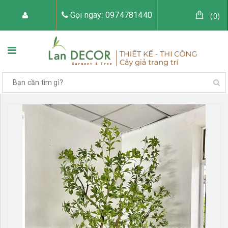
Gọi ngay: 0974781440
(
0
)
TRANG CHỦ
VỀ LAN DECOR
CÂY GIẢ TRANG TRÍ
TIỂU CẢNH CÂY GIẢ