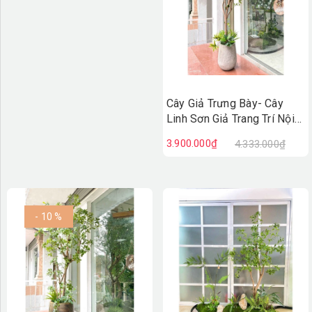
Cây Giả Trưng Bày- Cây
Linh Sơn Giả Trang Trí Nội
Thất, Thiết Kế Cảnh Quan
3.900.000₫
4.333.000₫
Xanh (230cm)- CC1253
- 10 %