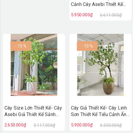
Cảnh Cây Asebi Thiết Kế
Cảnh Quan Xanh Tươi -
5.950.000₫
6.611.000₫
RC097
- 15 %
- 10 %
Cây Size Lớn Thiết Kế- Cây
Cây Giả Thiết Kế- Cây Linh
Asebi Giả Thiết Kế Sảnh
Sơn Thiết Kế Tiểu Cảnh Ấn
Lớn, Trưng Bày Không Gian
Tượng - CC1005
2.650.000₫
5.900.000₫
3.117.000₫
6.555.000₫
Ấn Tượng (200cm)-CC1188