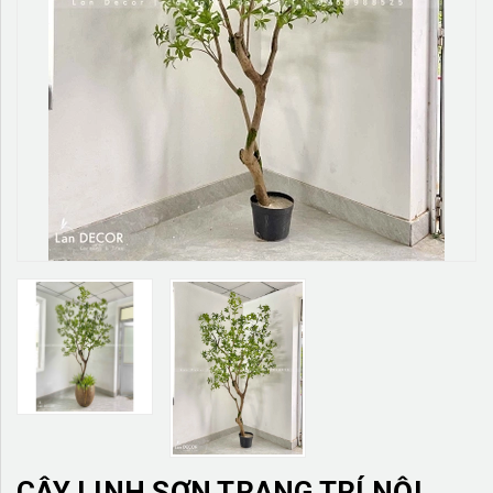
TƯỜNG CÂY GIẢ
KHĂN TRẢI BÀN
TƯ VẤN
LIÊN HỆ
CÂY LINH SƠN TRANG TRÍ NỘI