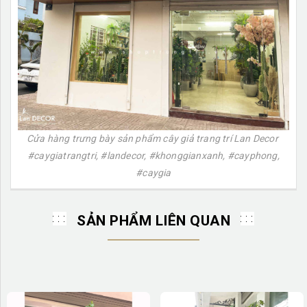
Cửa hàng trưng bày sản phẩm cây giả trang trí Lan Decor
#caygiatrangtri, #landecor, #khonggianxanh, #cayphong,
#caygia
SẢN PHẨM LIÊN QUAN