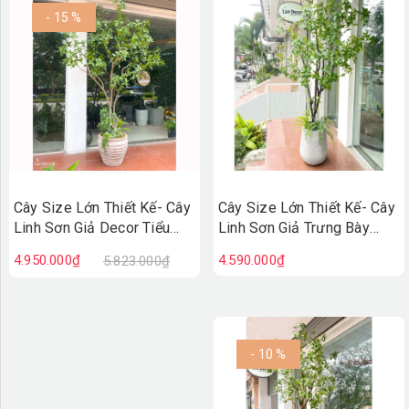
- 15 %
Cây Size Lớn Thiết Kế- Cây
Cây Size Lớn Thiết Kế- Cây
Linh Sơn Giả Decor Tiểu
Linh Sơn Giả Trưng Bày
Cảnh, Thiết Kế Theo Yêu
Không Gian Xanh (200cm)-
4.950.000₫
4.590.000₫
5.823.000₫
Cầu (220cm)- CC1378
CC1251
- 10 %