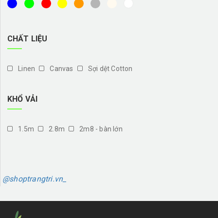
CHẤT LIỆU
Linen
Canvas
Sợi dệt Cotton
KHỔ VẢI
1.5m
2.8m
2m8 - bàn lớn
@shoptrangtri.vn_