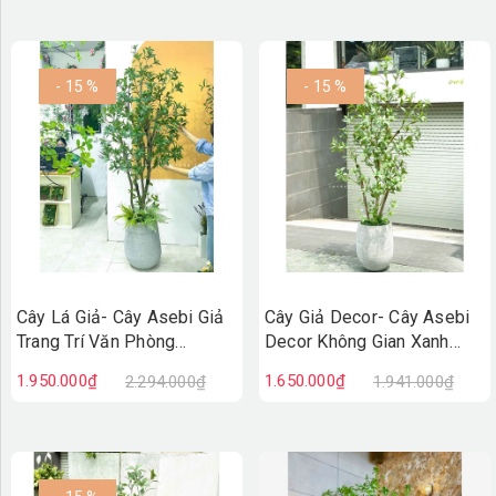
- 15 %
- 15 %
Cây Lá Giả- Cây Asebi Giả
Cây Giả Decor- Cây Asebi
Trang Trí Văn Phòng
Decor Không Gian Xanh
(190cm)- CC1058
(160cm)- CC1057
1.950.000₫
1.650.000₫
2.294.000₫
1.941.000₫