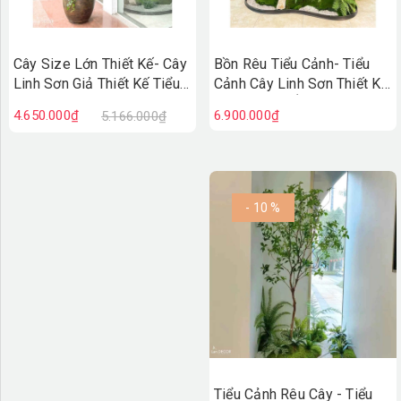
Cây Size Lớn Thiết Kế- Cây
Bồn Rêu Tiểu Cảnh- Tiểu
Linh Sơn Giả Thiết Kế Tiểu
Cảnh Cây Linh Sơn Thiết Kế
Cảnh Cửa Hiệu, Quán Cafe
Không Gian Ấn Tượng
4.650.000₫
6.900.000₫
5.166.000₫
Tạo Không Gian Xanh
(200x60x180cm) - RC101
(240cm)- CC1252
- 10 %
Tiểu Cảnh Rêu Cây - Tiểu