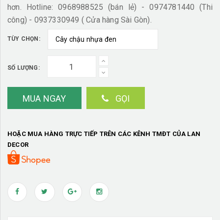
hơn. Hotline: 0968988525 (bán lẻ) - 0974781440 (Thi
công) - 0937330949 ( Cửa hàng Sài Gòn).
TÙY CHỌN:
SỐ LƯỢNG:
MUA NGAY
GỌI
HOẶC MUA HÀNG TRỰC TIẾP TRÊN CÁC KÊNH TMĐT CỦA LAN
DECOR