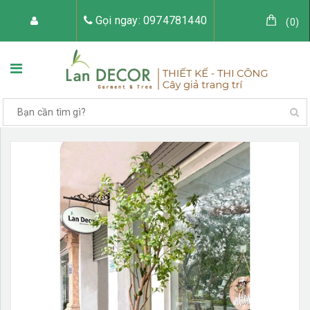
Gọi ngay: 0974781440
(
0
)
TRANG CHỦ
VỀ LAN DECOR
CÂY GIẢ TRANG TRÍ
TIỂU CẢNH CÂY GIẢ