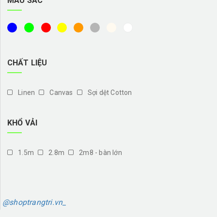
MÀU SẮC
CHẤT LIỆU
Linen
Canvas
Sợi dệt Cotton
KHỔ VẢI
1.5m
2.8m
2m8 - bàn lớn
@shoptrangtri.vn_