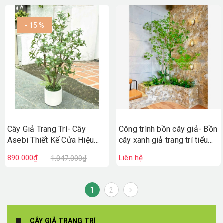
- 15 %
Cây Giả Trang Trí- Cây
Công trình bồn cây giả- Bồn
Asebi Thiết Kế Cửa Hiệu
cây xanh giả trang trí tiểu
Xanh Mát (130cm)- CC1056
cảnh cho quán Bean Around
890.000₫
Liên hệ
1.047.000₫
Coffee
1
2
CÂY GIẢ TRANG TRÍ