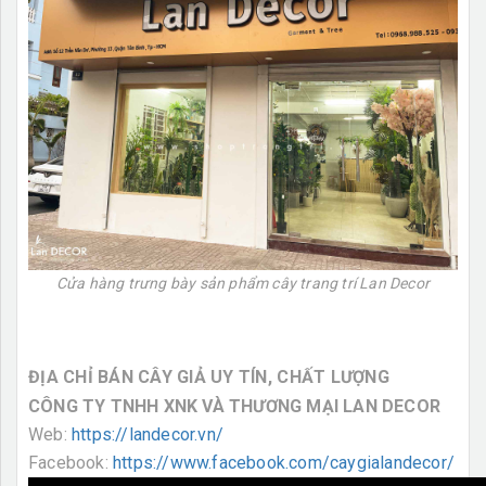
Cửa hàng trưng bày sản phẩm cây trang trí Lan Decor
ĐỊA CHỈ BÁN CÂY GIẢ UY TÍN, CHẤT LƯỢNG
CÔNG TY TNHH XNK VÀ THƯƠNG MẠI LAN DECOR
Web:
https://landecor.vn/
Facebook:
https://www.facebook.com/caygialandecor/