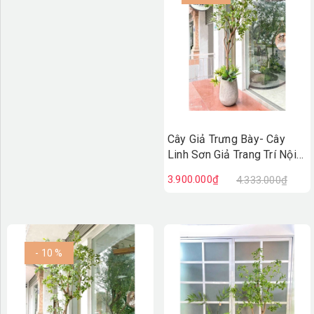
Cây Giả Trưng Bày- Cây
Linh Sơn Giả Trang Trí Nội
Thất, Thiết Kế Cảnh Quan
3.900.000₫
4.333.000₫
Xanh (230cm)- CC1253
- 10 %