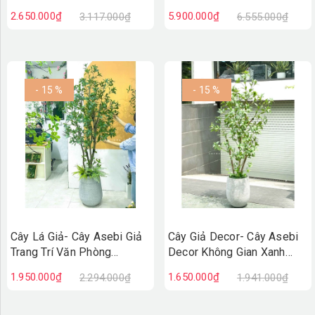
Lớn, Trưng Bày Không Gian
Tượng - CC1005
2.650.000₫
5.900.000₫
3.117.000₫
6.555.000₫
Ấn Tượng (200cm)-CC1188
- 15 %
- 15 %
Cây Lá Giả- Cây Asebi Giả
Cây Giả Decor- Cây Asebi
Trang Trí Văn Phòng
Decor Không Gian Xanh
(190cm)- CC1058
(160cm)- CC1057
1.950.000₫
1.650.000₫
2.294.000₫
1.941.000₫