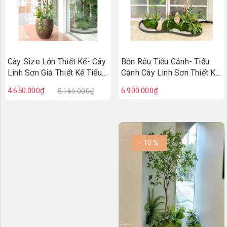
Cây Size Lớn Thiết Kế- Cây
Bồn Rêu Tiểu Cảnh- Tiểu
Linh Sơn Giả Thiết Kế Tiểu
Cảnh Cây Linh Sơn Thiết Kế
Cảnh Cửa Hiệu, Quán Cafe
Không Gian Ấn Tượng
4.650.000₫
6.900.000₫
5.166.000₫
Tạo Không Gian Xanh
(200x60x180cm) - RC101
(240cm)- CC1252
- 10 %