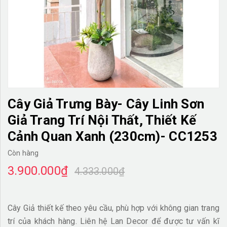
TƯỜNG CÂY GIẢ
KHĂN TRẢI BÀN
TƯ VẤN
LIÊN HỆ
Cây Giả Trưng Bày- Cây Linh Sơn
Giả Trang Trí Nội Thất, Thiết Kế
Cảnh Quan Xanh (230cm)- CC1253
Còn hàng
3.900.000₫
4.333.000₫
Cây Giả thiết kế theo yêu cầu, phù hợp với không gian trang
trí của khách hàng. Liên hệ Lan Decor để được tư vấn kĩ