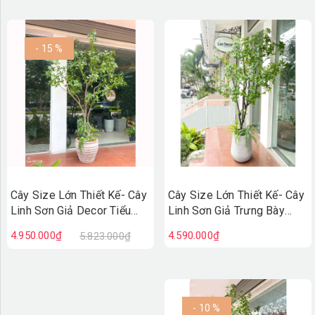
- 15 %
Cây Size Lớn Thiết Kế- Cây
Cây Size Lớn Thiết Kế- Cây
Linh Sơn Giả Decor Tiểu
Linh Sơn Giả Trưng Bày
Cảnh, Thiết Kế Theo Yêu
Không Gian Xanh (200cm)-
4.950.000₫
4.590.000₫
5.823.000₫
Cầu (220cm)- CC1378
CC1251
- 10 %