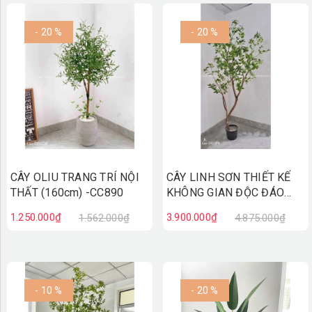
- 20 %
- 20 %
CÂY OLIU TRANG TRÍ NỘI
CÂY LINH SƠN THIẾT KẾ
THẤT (160cm) -CC890
KHÔNG GIAN ĐỘC ĐÁO
(2m1)- CC894
1.250.000₫
3.900.000₫
1.562.000₫
4.875.000₫
- 10 %
- 20 %