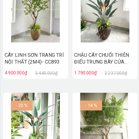
CÂY LINH SƠN TRANG TRÍ
CHẬU CÂY CHUỐI THIÊN
NỘI THẤT (2M4)- CC893
ĐIỂU TRƯNG BÀY CỬA
HÀNG XANH MÁT (170cm)-
4.900.000₫
1.790.000₫
5.440.000₫
2.237.000₫
CC889
- 20 %
- 14 %