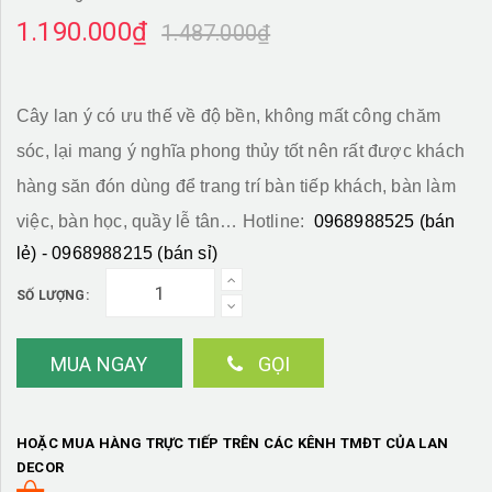
1.190.000₫
1.487.000₫
Cây lan ý có ưu thế về độ bền, không mất công chăm
sóc, lại mang ý nghĩa phong thủy tốt nên rất được khách
hàng săn đón dùng để trang trí bàn tiếp khách, bàn làm
việc, bàn học, quầy lễ tân… Hotline:
0968988525 (bán
lẻ) - 0968988215 (bán sỉ)
SỐ LƯỢNG:
MUA NGAY
GỌI
HOẶC MUA HÀNG TRỰC TIẾP TRÊN CÁC KÊNH TMĐT CỦA LAN
DECOR