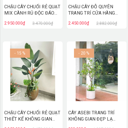
CHẬU CÂY CHUỐI RẺ QUẠT
CHẬU CÂY ĐỖ QUYÊN
MIX CÀNH RỦ ĐỘC ĐÁO
TRANG TRÍ CỬA HÀNG
(180cm)- CC879
(170cm)- CC874
2.950.000₫
2.450.000₫
3.470.000₫
2.882.000₫
- 15 %
- 20 %
CHẬU CÂY CHUỐI RẺ QUẠT
CÂY ASEBI TRANG TRÍ
THIẾT KẾ KHÔNG GIAN
KHÔNG GIAN ĐẸP LẠ
XANH (170cm)- CC868
(130cm)- CC867