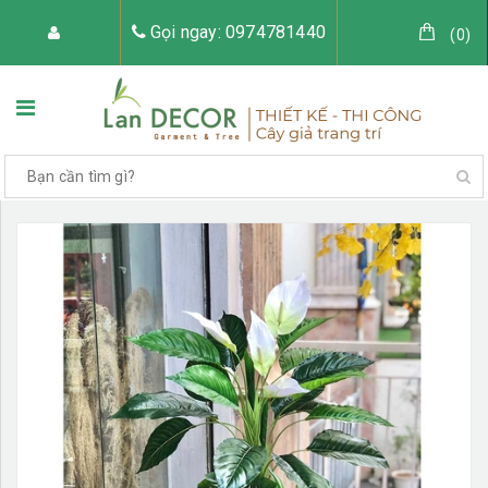
Gọi ngay: 0974781440
(
0
)
TRANG CHỦ
VỀ LAN DECOR
CÂY GIẢ TRANG TRÍ
TIỂU CẢNH CÂY GIẢ