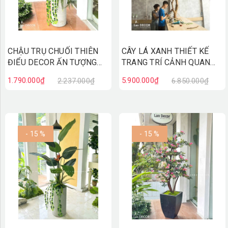
CHẬU TRỤ CHUỐI THIÊN
CÂY LÁ XANH THIẾT KẾ
ĐIỂU DECOR ẤN TƯỢNG
TRANG TRÍ CẢNH QUAN
(1m8)- CC882
(3m)- CC880
1.790.000₫
5.900.000₫
2.237.000₫
6.850.000₫
- 15 %
- 15 %