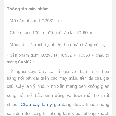
Thông tin sản phẩm
- Mã sản phẩm: LC2931 mix.
- Chiều cao: 100cm, độ phủ tán lá: 50-60cm.
- Màu sắc: lá xanh tự nhiên, hoa màu trắng nổi bật.
- Sản phẩm gốm: LC2931+ HC552 + HC553 + chậu xi
măng CXM021
- Ý nghĩa cây: Cây Lan Ý giả với bản lá to, hoa
trắng nổi bật đại diện cho may mắn, tiền tài của gia
Cây lan ý nhỏ, xinh xắn mang đến không gian
chủ.
sống nét nổi bật, sinh động và tươi mới hơn rất
nhiều.
Chậu cây lan ý giả
đang được khách hàng
săn đón để trang trí phòng làm việc, phòng khách