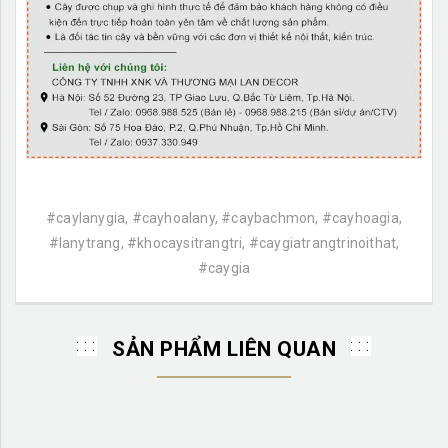
#caylanygia, #cayhoalany, #caybachmon, #cayhoagia,
#lanytrang, #khocaysitrangtri, #caygiatrangtrinoithat,
#caygia
SẢN PHẨM LIÊN QUAN