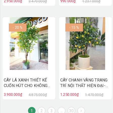
2.950.000₫
990.000₫
3.470.000₫
1.237.000₫
- 20 %
- 15 %
CÂY LÁ XANH THIẾT KẾ
CÂY CHANH VÀNG TRANG
CUỐN HÚT CHO KHÔNG
TRÍ NỘI THẤT HIỆN ĐẠI-
GIAN (3m)- CC842
CC847
3.900.000₫
1.250.000₫
4.875.000₫
1.470.000₫
1
2
3
...
30