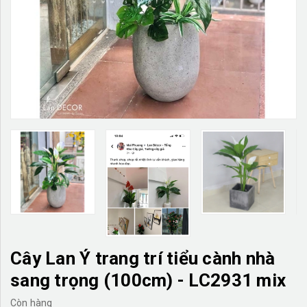
TƯỜNG CÂY GIẢ
KHĂN TRẢI BÀN
TƯ VẤN
LIÊN HỆ
Cây Lan Ý trang trí tiểu cành nhà
sang trọng (100cm) - LC2931 mix
Còn hàng