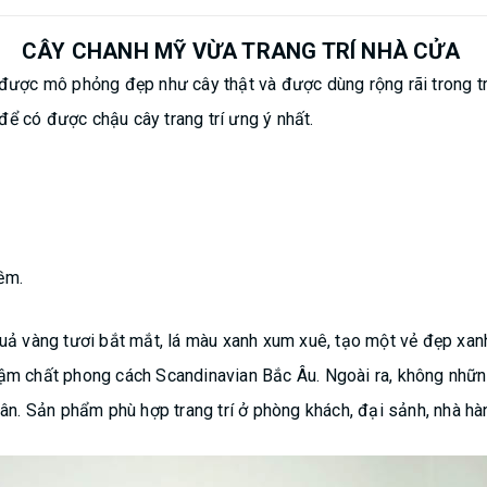
CÂY CHANH MỸ VỪA TRANG TRÍ NHÀ CỬA
ược mô phỏng đẹp như cây thật và được dùng rộng rãi trong tran
ể có được chậu cây trang trí ưng ý nhất.
mềm.
quả vàng tươi bắt mắt, lá màu xanh xum xuê, tạo một vẻ đẹp xan
ậm chất phong cách Scandinavian Bắc Âu. Ngoài ra, không nhữn
hân.
Sản phẩm phù hợp trang trí ở phòng khách, đại sảnh, nhà hàn