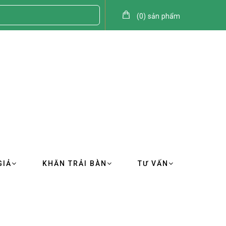
(
0
)
sản phẩm
GIẢ
KHĂN TRẢI BÀN
TƯ VẤN