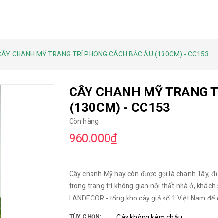
CÂY CHANH MỸ TRANG TRÍ PHONG CÁCH BẮC ÂU (130CM) - CC153
CÂY CHANH MỸ TRANG T
(130CM) - CC153
Còn hàng
960.000₫
Cây chanh Mỹ hay còn được gọi là chanh Tây, đ
trong trang trí không gian nội thất nhà ở, khách 
LANDECOR - tổng kho cây giả số 1 Việt Nam để c
TÙY CHỌN: