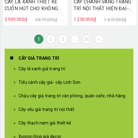
CÂY LÁ XANH THIẾT KẾ
CÂY CHANH VÀNG TRANG
CUỐN HÚT CHO KHÔNG
TRÍ NỘI THẤT HIỆN ĐẠI-
GIAN (3m)- CC842
CC847
3.900.000₫
1.250.000₫
4.875.000₫
1.470.000₫
1
2
3
...
30
CÂY GIẢ TRANG TRÍ
Cây lá xanh giả trang trí
Tiểu cảnh cây giả- cây Linh Sơn
Chậu cây giả trang trí văn phòng, quán cafe, nhà hàng
Cây oliu giả trang trí nội thất
Cây thạch nam giả thiết kế
Xương rồng giả decor