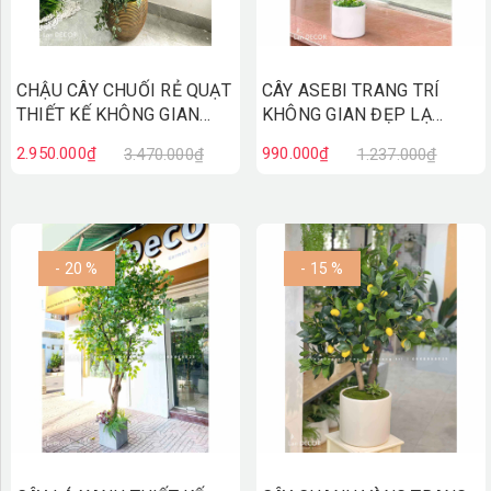
CHẬU CÂY CHUỐI RẺ QUẠT
CÂY ASEBI TRANG TRÍ
THIẾT KẾ KHÔNG GIAN
KHÔNG GIAN ĐẸP LẠ
XANH (170cm)- CC868
(130cm)- CC867
2.950.000₫
990.000₫
3.470.000₫
1.237.000₫
- 20 %
- 15 %