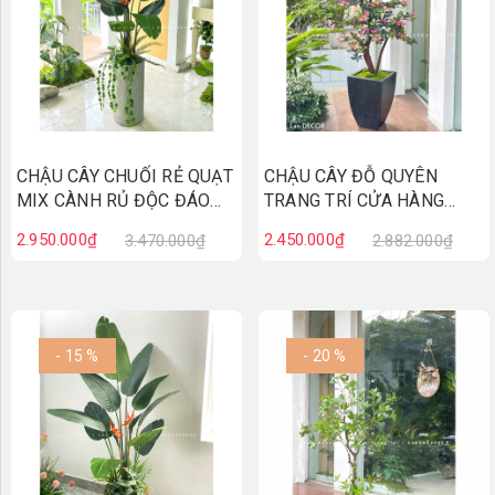
CHẬU CÂY CHUỐI RẺ QUẠT
CHẬU CÂY ĐỖ QUYÊN
MIX CÀNH RỦ ĐỘC ĐÁO
TRANG TRÍ CỬA HÀNG
(180cm)- CC879
(170cm)- CC874
2.950.000₫
2.450.000₫
3.470.000₫
2.882.000₫
- 15 %
- 20 %