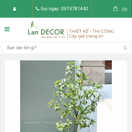
Gọi ngay: 0974781440
(
0
)
TRANG CHỦ
VỀ LAN DECOR
CÂY GIẢ TRANG TRÍ
TIỂU CẢNH CÂY GIẢ