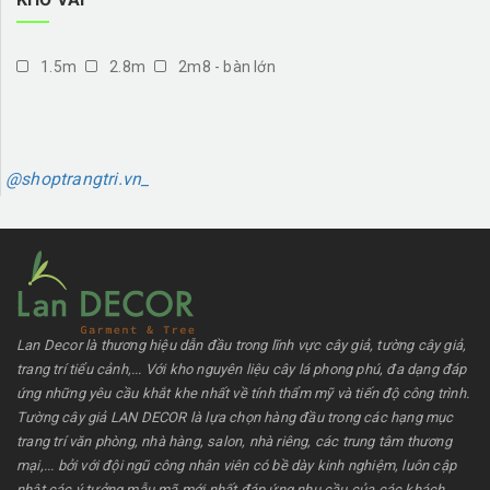
1.5m
2.8m
2m8 - bàn lớn
@shoptrangtri.vn_
Lan Decor là thương hiệu dẫn đầu trong lĩnh vực cây giả, tường cây giả,
trang trí tiểu cảnh,... Với kho nguyên liệu cây lá phong phú, đa dạng đáp
ứng những yêu cầu khắt khe nhất về tính thẩm mỹ và tiến độ công trình.
Tường cây giả LAN DECOR là lựa chọn hàng đầu trong các hạng mục
trang trí văn phòng, nhà hàng, salon, nhà riêng, các trung tâm thương
mại,... bởi với đội ngũ công nhân viên có bề dày kinh nghiệm, luôn cập
nhật các ý tưởng mẫu mã mới nhất đáp ứng nhu cầu của các khách