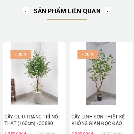
SẢN PHẨM LIÊN QUAN
- 20 %
- 20 %
CÂY OLIU TRANG TRÍ NỘI
CÂY LINH SƠN THIẾT KẾ
THẤT (160cm) -CC890
KHÔNG GIAN ĐỘC ĐÁO
(2m1)- CC894
1.250.000₫
3.900.000₫