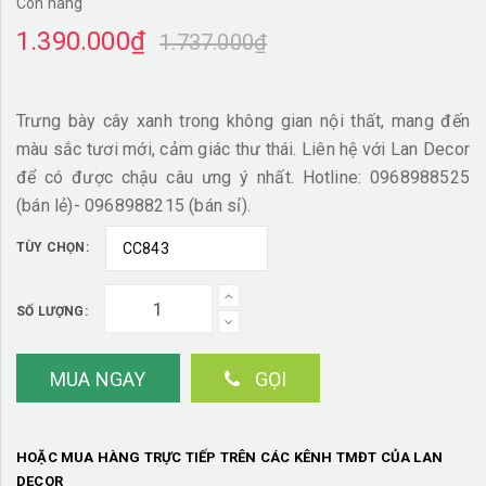
Còn hàng
1.390.000₫
1.737.000₫
Trưng bày cây xanh trong không gian nội thất, mang đến
màu sắc tươi mới, cảm giác thư thái. Liên hệ với Lan Decor
để có được chậu câu ưng ý nhất. Hotline: 0968988525
(bán lẻ)- 0968988215 (bán sỉ).
TÙY CHỌN:
SỐ LƯỢNG:
MUA NGAY
GỌI
HOẶC MUA HÀNG TRỰC TIẾP TRÊN CÁC KÊNH TMĐT CỦA LAN
DECOR