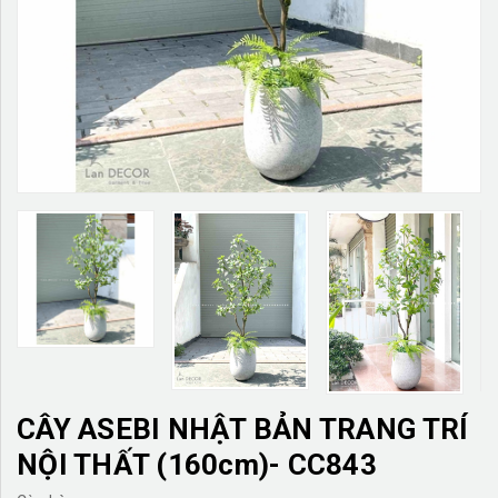
TƯỜNG CÂY GIẢ
KHĂN TRẢI BÀN
TƯ VẤN
LIÊN HỆ
CÂY ASEBI NHẬT BẢN TRANG TRÍ
NỘI THẤT (160cm)- CC843