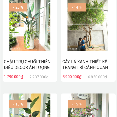
- 20 %
- 14 %
CHẬU TRỤ CHUỐI THIÊN
CÂY LÁ XANH THIẾT KẾ
ĐIỂU DECOR ẤN TƯỢNG
TRANG TRÍ CẢNH QUAN
(1m8)- CC882
(3m)- CC880
1.790.000₫
5.900.000₫
2.237.000₫
6.850.000₫
- 15 %
- 15 %