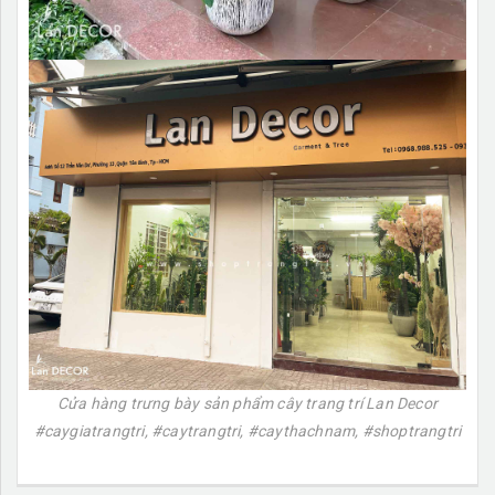
Cửa hàng trưng bày sản phẩm cây trang trí Lan Decor
#caygiatrangtri, #caytrangtri, #caythachnam, #shoptrangtri