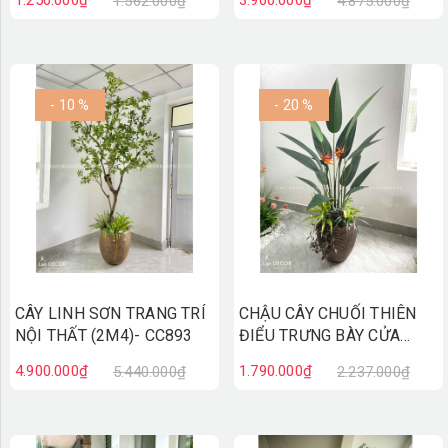
1.562.000₫
4.875.000₫
- 10 %
- 20 %
CÂY LINH SƠN TRANG TRÍ
CHẬU CÂY CHUỐI THIÊN
NỘI THẤT (2M4)- CC893
ĐIỂU TRƯNG BÀY CỬA
HÀNG XANH MÁT (170cm)-
4.900.000₫
1.790.000₫
5.440.000₫
2.237.000₫
CC889