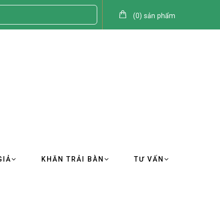
(
0
)
sản phẩm
GIẢ
KHĂN TRẢI BÀN
TƯ VẤN