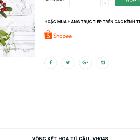
SỐ LƯỢNG:
HOẶC MUA HÀNG TRỰC TIẾP TRÊN CÁC KÊNH T
VÒNG KẾT HOA TÚ CẦU- VH048