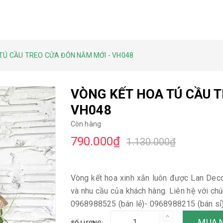
TÚ CẦU TREO CỬA ĐÓN NĂM MỚI - VH048
VÒNG KẾT HOA TÚ CẦU 
VH048
Còn hàng
790.000₫
1.130.000₫
Vòng kết hoa xinh xắn luôn được Lan Decor
và nhu cầu của khách hàng. Liên hệ với ch
0968988525 (bán lẻ)- 0968988215 (bán sỉ
MUA 