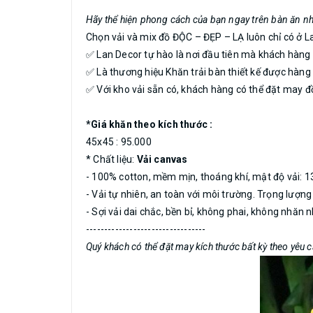
Hãy thể hiện phong cách của bạn ngay trên bàn ăn n
Chọn vải và mix đồ ĐỘC – ĐẸP – LẠ luôn chỉ có ở L
✅ Lan Decor tự hào là nơi đầu tiên mà khách hàng 
✅ Là thương hiệu Khăn trải bàn thiết kế được hà
✅ Với kho vải sẵn có, khách hàng có thể đặt may 
*Giá khăn theo kích thước :
45x45 : 95.000
* Chất liệu:
Vải canvas
- 100% cotton, mềm mịn, thoáng khí, mật độ vải: 1
- Vải tự nhiên, an toàn với môi trường. Trọng lượn
- Sợi vải dai chắc, bền bỉ, không phai, không nhăn 
---------------------------------
Quý khách có thể đặt may kích thước bất kỳ theo yêu 