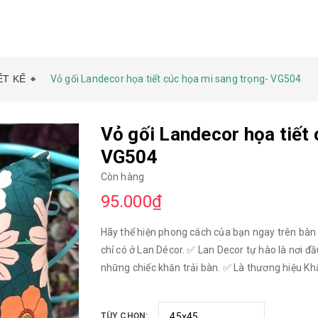
ẾT KẾ
Vỏ gối Landecor họa tiết cúc họa mi sang trọng- VG504
Vỏ gối Landecor họa tiết 
VG504
Còn hàng
95.000₫
Hãy thể hiện phong cách của bạn ngay trên bàn
chỉ có ở Lan Décor. ✅ Lan Decor tự hào là nơi đ
những chiếc khăn trải bàn. ✅ Là thương hiệu Kh
hộ #homestay yêu mến lựa chọn ✅ Với kho vải s
bàn, Rèm cửa, gối tựa, nệm ghế cùng phong các
TÙY CHỌN: