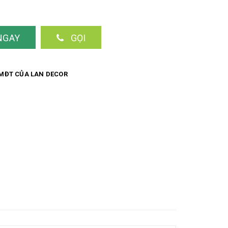
khí, mật độ vải: 133 * 100, - Vải tự nhiên, an toàn với
ải dai chắc, bền bỉ, không phai, không nhăn nhàu. ----
 may kích thước bất kỳ theo yêu cầu, vui lòng liên hệ
NGAY
GỌI
hẩm nhé ☎️ 0971944931 (imess/zalo) 8h30-21h) ➡️ số
 Hà Nội
MĐT CỦA LAN DECOR