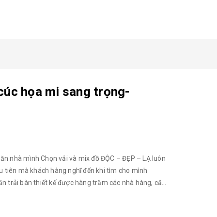
cúc họa mi sang trọng-
 ăn nhà mình Chọn vải và mix đồ ĐỘC – ĐẸP – LẠ luôn
ầu tiên mà khách hàng nghĩ đến khi tìm cho mình
ăn trải bàn thiết kế được hàng trăm các nhà hàng, căn
ẵn có, khách hàng có thể đặt may đồng bộ Khăn trải
h. *Giá khăn theo kích thước : 45x45 : 95.000 * Chất