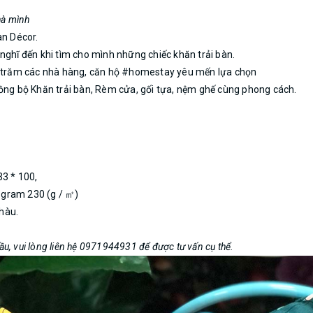
hà mình
an Décor.
nghĩ đến khi tìm cho mình những chiếc khăn trải bàn.
ng trăm các nhà hàng, căn hộ #homestay yêu mến lựa chọn
đồng bộ Khăn trải bàn, Rèm cửa, gối tựa, nệm ghế cùng phong cách.
33 * 100,
g gram 230 (g / ㎡)
nhàu.
cầu, vui lòng liên hệ 0971944931 để được tư vấn cụ thể.