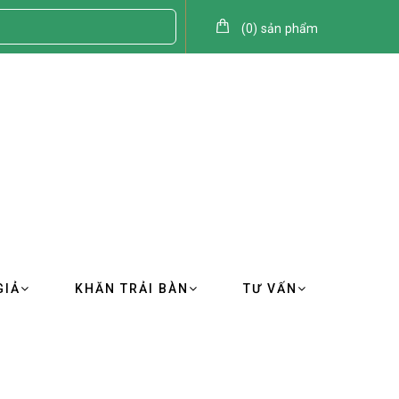
(
0
)
sản phẩm
GIẢ
KHĂN TRẢI BÀN
TƯ VẤN