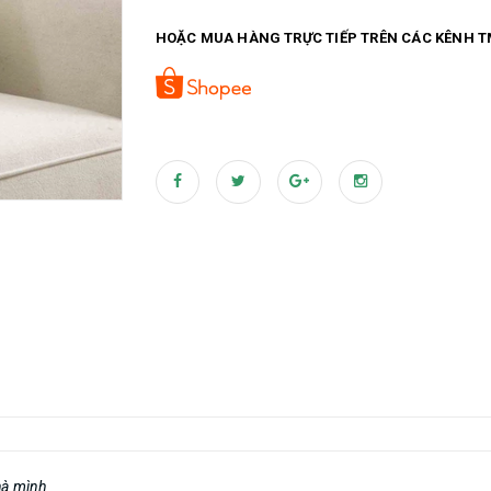
➡️ Inbox Shop khi bạn cần hỗ trợ tư vấn sản p
HOẶC MUA HÀNG TRỰC TIẾP TRÊN CÁC KÊNH T
hà mình