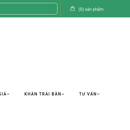
(
0
)
sản phẩm
GIẢ
KHĂN TRẢI BÀN
TƯ VẤN