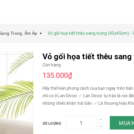
 Sang Trọng, Ấm Áp
Vỏ gối họa tiết thêu sang trọng (45x45cm) -
Vỏ gối họa tiết thêu san
Còn hàng
135.000₫
Hãy thể hiện phong cách của bạn ngay trên bàn
chỉ có ở Lan Décor. ✅ Lan Decor tự hào là nơi đ
những chiếc khăn trải bàn. ✅ Là thương hiệu Kh
hộ #homestay yêu mến lựa chọn ✅ Với kho vải s
bàn, Rèm cửa, gối tựa, nệm ghế cùng phong cách. -
MUA 
SỐ LƯỢNG:
may kích thước bất kỳ theo yêu cầu, vui lòng liên hệ 0
kế Lan Decor Thiết kế sang trọng, lịch sự ———————— LAN DECOR - [KHĂN TRẢI BÀN THIẾT KẾ]