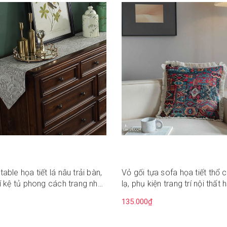
table họa tiết lá nâu trải bàn,
Vỏ gối tựa sofa họa tiết thổ
rí kệ tủ phong cách trang nhã,
lạ, phụ kiện trang trí nội thất
 - TBR577
- VG591
135.000₫