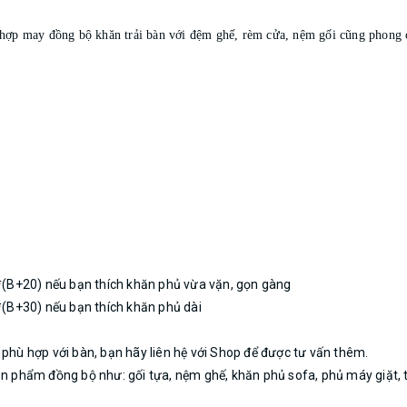
t hợp may đồng bộ khăn trải bàn với đệm ghế, rèm cửa, nệm gối cũng phong c
)*(B+20) nếu bạn thích khăn phủ vừa vặn, gọn gàng
)*(B+30) nếu bạn thích khăn phủ dài
 phù hợp với bàn, bạn hãy liên hệ với Shop để được tư vấn thêm.
ản phẩm đồng bộ như: gối tựa, nệm ghế, khăn phủ sofa, phủ máy giặt, t