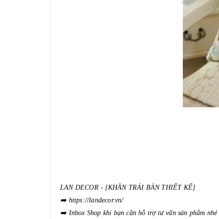
LAN DECOR - [KHĂN TRẢI BÀN THIẾT KẾ]
➡
️ https://landecor.vn/
➡
️ Inbox Shop khi bạn cần hỗ trợ tư vấn sản phẩm nhé