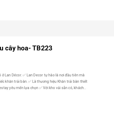
ậu cây hoa- TB223
ở Lan Décor. ✅ Lan Decor tự hào là nơi đầu tiên mà
c khăn trải bàn. ✅ Là thương hiệu Khăn trải bàn thiết
stay yêu mến lựa chọn ✅ Với kho vải sẵn có, khách
m cửa, gối tựa, nệm ghế cùng phong cách. * Chất
ợi lanh, 100% thiên nhiên, an toàn và thân thiện môi
ng lượng vải 300g/m2, chất vải dày dặn, không phai. -
sofa, rèm cửa,… Lưu ý: Vải linen là dòng vải thô gai,