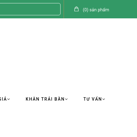
(
0
)
sản phẩm
GIẢ
KHĂN TRẢI BÀN
TƯ VẤN