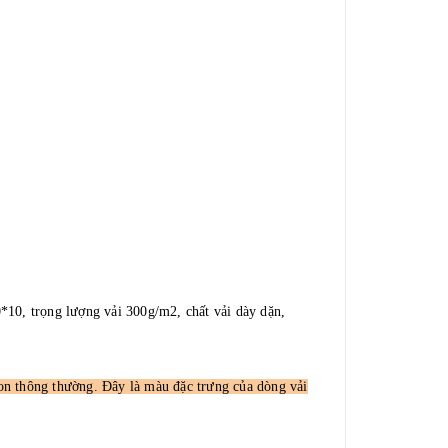
0*10, trọng lượng vải 300g/m2, chất vải dày dặn,
tton thông thường. Đây là màu đặc trưng của dòng vải