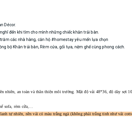
an Décor.
nghĩ đến khi tìm cho mình những chiếc khăn trải bàn.
ng trăm các nhà hàng, căn hộ #homestay yêu mến lựa chọn
đồng bộ Khăn trải bàn, Rèm cửa, gối tựa, nệm ghế cùng phong cách.
hiên nhiên, an toàn và thân thiện môi trường. Mật độ vải 48*36, độ dày sợi 1
ghế sofa, rèm cửa,…
ai lanh tự nhiên, nền vải có màu trắng ngà (không phải trắng tinh như vải co