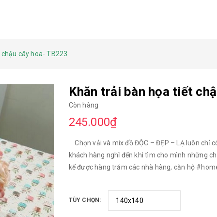
ết chậu cây hoa- TB223
Khăn trải bàn họa tiết ch
Còn hàng
245.000₫
Chọn vải và mix đồ ĐỘC – ĐẸP – LẠ luôn chỉ có 
khách hàng nghĩ đến khi tìm cho mình những chiế
kế được hàng trăm các nhà hàng, căn hộ #home
hàng có thể đặt may đồng bộ Khăn trải bàn, Rè
liệu: vải linen - vải linen: pha sợi cotton và s
TÙY CHỌN:
trường. Mật độ vải 48*36, độ dày sợi 10*10, trọ
Chuyên sử dụng may khăn trải bàn, gối, bọc ghế 