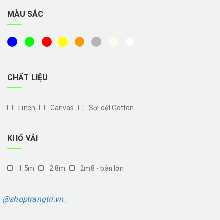
MÀU SẮC
CHẤT LIỆU
Linen
Canvas
Sợi dệt Cotton
KHỔ VẢI
1.5m
2.8m
2m8 - bàn lớn
@shoptrangtri.vn_