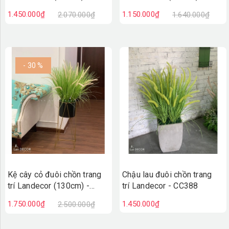
CC461
CC465
1.450.000₫
1.150.000₫
2.070.000₫
1.640.000₫
- 30 %
Kệ cây cỏ đuôi chồn trang
Chậu lau đuôi chồn trang
trí Landecor (130cm) -
trí Landecor - CC388
CC460
1.750.000₫
1.450.000₫
2.500.000₫