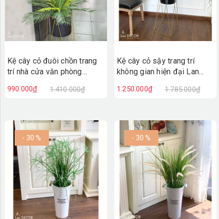
Kệ cây cỏ đuôi chồn trang
Kệ cây cỏ sậy trang trí
trí nhà cửa văn phòng
không gian hiện đại Lan
Landecor (130cm) -
Decor (130cm)- CC485
990.000₫
1.250.000₫
1.410.000₫
1.785.000₫
CC599
- 30 %
- 30 %