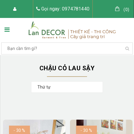
Gọi ngay: 0974781440
(
0
)
TRANG CHỦ
VỀ LAN DECOR
CHẬU CỎ LAU SẬY
Thứ tự
CÂY GIẢ TRANG TRÍ
TIỂU CẢNH CÂY GIẢ
- 30 %
- 30 %