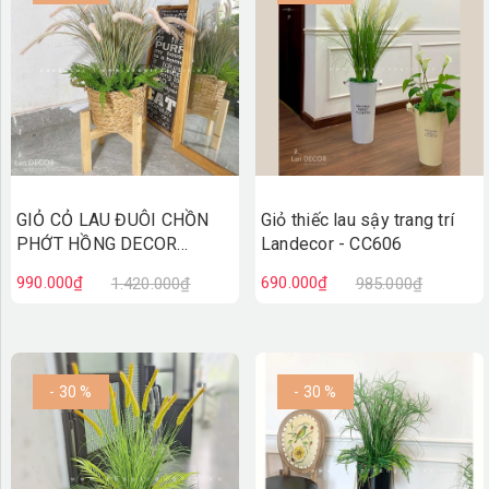
TƯỜNG CÂY GIẢ
KHĂN TRẢI BÀN
TƯ VẤN
LIÊN HỆ
GIỎ CỎ LAU ĐUÔI CHỒN
Giỏ thiếc lau sậy trang trí
PHỚT HỒNG DECOR
Landecor - CC606
NHÀ ĐẸP- CC720
990.000₫
690.000₫
1.420.000₫
985.000₫
- 30 %
- 30 %