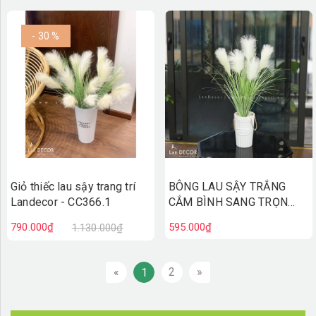
- 30 %
Giỏ thiếc lau sậy trang trí
BÔNG LAU SẬY TRẮNG
Landecor - CC366.1
CẮM BÌNH SANG TRỌNG,
HIỆN ĐẠI LAN DECOR
790.000₫
595.000₫
1.130.000₫
«
2
»
1