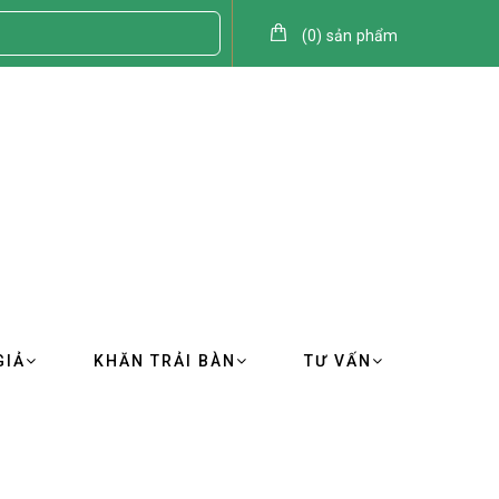
(
0
)
sản phẩm
GIẢ
KHĂN TRẢI BÀN
TƯ VẤN