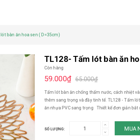
lót bàn ăn hoa sen ( D=35cm)
TL128- Tấm lót bàn ăn h
Còn hàng
59.000₫
65.000₫
Tấm lót bàn ăn chống thấm nước, cách nhiệt và
thêm sang trọng và đầy tinh tế. TL128 - Tấm lót bàn
ăn nhựa PVC sang trọng Thiết kế đơn giản bắt mắt Chất liệu nhựa PVC cao cấp bền đẹp Tấm lót
bàn ăn với 4 màu hiện đại ———————— LAN DEC
https://landecor.vn/ ➡️ Inbox Shop khi bạn cần
MUA 
SỐ LƯỢNG:
Tuấn Tài (ngõ 445 Hoàng Quốc Việt), Hà Nội ☎
https://goo.gl/maps/mjSGQrxWjg32 #khăn_ló