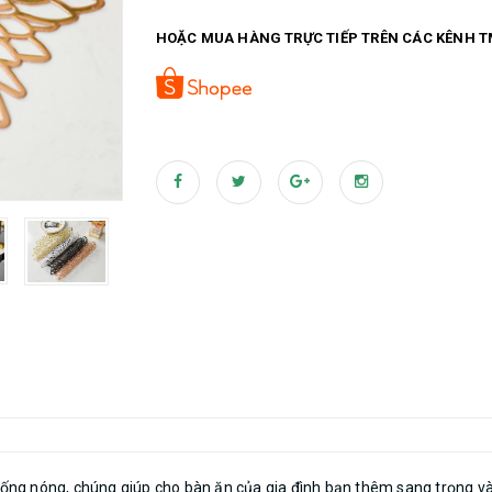
#khăn_lót_đĩa #khan_lot_dia #tấm_lót_trải_b
HOẶC MUA HÀNG TRỰC TIẾP TRÊN CÁC KÊNH T
#khan_lot_trang_tri #tấm_lót_bàn_ăn #tam_
ng nóng, chúng giúp cho bàn ăn của gia đình bạn thêm sang trọng và 