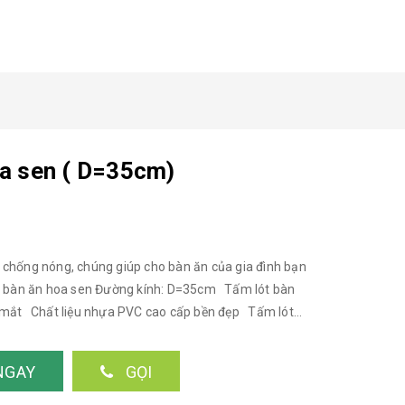
oa sen ( D=35cm)
 chống nóng, chúng giúp cho bàn ăn của gia đình bạn
 ăn hoa sen Đường kính: D=35cm Tấm lót bàn
OR - [KHĂN TRẢI BÀN THIẾT KẾ] ➡️
 hỗ trợ tư vấn sản phẩm nhé ➡️ số 27 ngõ 61 Phạm
NGAY
GỌI
️ 0971944931 (imess/zalo) 8h30-21h) Xem bản đồ:
t_bàn_ăn #khan_lot_ban_an #khăn_lót #khan_lot