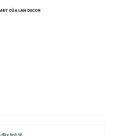
àn #tam_lot_trai_ban #khăn_lót_trang_trí
MĐT CỦA LAN DECOR
lot_ban_an
đầy tinh tế.