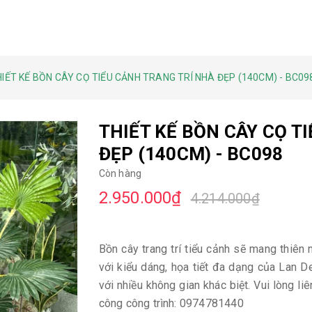
IẾT KẾ BỒN CÂY CỌ TIỂU CẢNH TRANG TRÍ NHÀ ĐẸP (140CM) - BC09
THIẾT KẾ BỒN CÂY CỌ T
ĐẸP (140CM) - BC098
Còn hàng
2.950.000₫
4.214.000₫
Bồn cây trang trí tiểu cảnh sẽ mang thiê
với kiểu dáng, họa tiết đa dạng của Lan D
với nhiều không gian khác biệt. Vui lòng l
công công trình: 0974781440