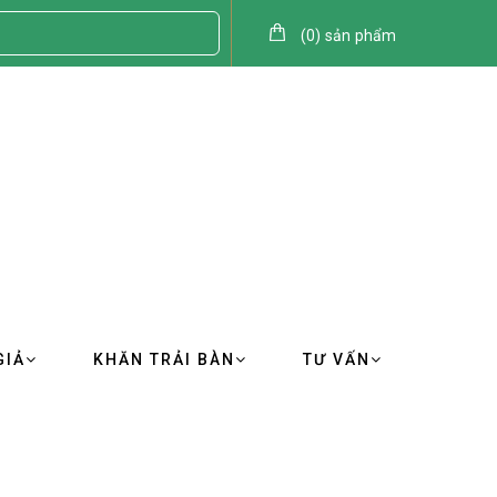
(
0
)
sản phẩm
GIẢ
KHĂN TRẢI BÀN
TƯ VẤN