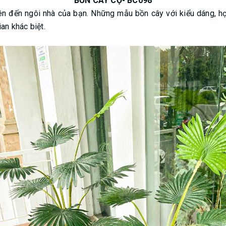
BỒN CÂY CỌ- BC098
hiên đến ngôi nhà của bạn. Những mẫu bồn cây với kiểu dáng, h
an khác biệt.