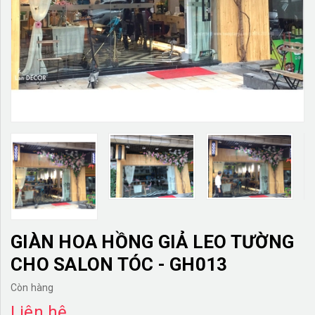
TƯỜNG CÂY GIẢ
KHĂN TRẢI BÀN
TƯ VẤN
LIÊN HỆ
GIÀN HOA HỒNG GIẢ LEO TƯỜNG
CHO SALON TÓC - GH013
Còn hàng
Liên hệ