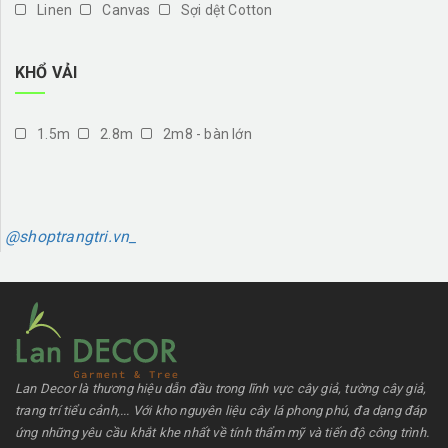
Linen
Canvas
Sợi dệt Cotton
KHỔ VẢI
1.5m
2.8m
2m8 - bàn lớn
@shoptrangtri.vn_
Lan Decor là thương hiệu dẫn đầu trong lĩnh vực cây giả, tường cây giả,
trang trí tiểu cảnh,... Với kho nguyên liệu cây lá phong phú, đa dạng đáp
ứng những yêu cầu khắt khe nhất về tính thẩm mỹ và tiến độ công trình.