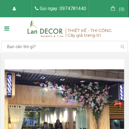
Gọi ngay: 0974781440
(
0
)
TRANG CHỦ
VỀ LAN DECOR
CÂY GIẢ TRANG TRÍ
TIỂU CẢNH CÂY GIẢ