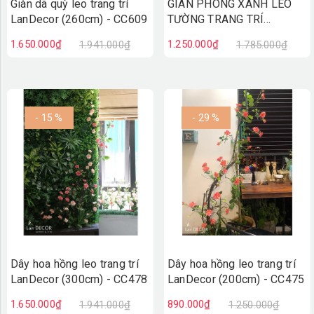
Giàn dã quỳ leo trang trí
GIÀN PHONG XANH LEO
LanDecor (260cm) - CC609
TƯỜNG TRANG TRÍ
LANDECOR (230cm) -
1.650.000₫
1.250.000₫
1.941.000₫
1.785.000₫
CC521
- 15 %
- 29 %
Dây hoa hồng leo trang trí
Dây hoa hồng leo trang trí
LanDecor (300cm) - CC478
LanDecor (200cm) - CC475
1.650.000₫
890.000₫
1.941.000₫
1.250.000₫