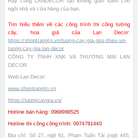
Hãy cùng LANDECOR tạo không gian xanh cho
ngôi nhà và cửa hàng của bạn.
Tìm hiểu thêm về các công trình thi công tường
cây, hoa giả của Lan Decor:
https://shoptrangtri.vn/tuong-cay-gia-gioi-thieu-ve-
tuong-cay-gia-lan-decor
CÔNG TY TNHH XNK VÀ THƯƠNG MẠI LAN
DECOR
Web Lan Decor:
www.shoptrangtri.vn
https://tuongcaygia.vn/
Hotline bán hàng: 0968988525
Hotline thi công công trình: 0974781440
Địa chỉ: Số 27, ngõ 61, Phạm Tuấn Tài (ngõ 445,