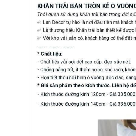
KHĂN TRẢI BÀN TRÒN KẺ Ô VUÔNG
Thói quen sử dụng khăn trải bàn trong đời s
✅ Lan Decor tự hào là nơi đầu tiên mà khách h
✅ Là thương hiệu Khăn trải bàn thiết kế đượ
✅ Với kho vải sẵn có, khách hàng có thể đặt 
_____________
* Chất liệu:
- Chất liệu vải sợi dệt cao cấp, đẹp sắc nét.
- Chống nắng tốt, ít thấm nước, khó rách, khô
- Họa tiết thêu nổi hình ô vuông độc đáo, sang 
* Giá sản phẩm theo kích thước. Liên hệ để
- Kích thước đường kính 120cm - Giá 335.000
- Kích thước đường kính 140cm - Giá 335.000