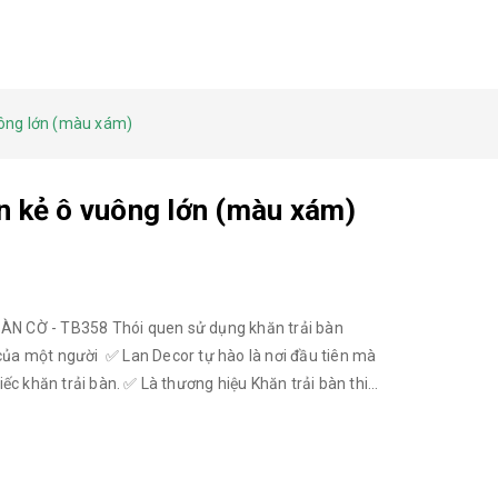
uông lớn (màu xám)
òn kẻ ô vuông lớn (màu xám)
N CỜ - TB358 Thói quen sử dụng khăn trải bàn
 của một người ✅ Lan Decor tự hào là nơi đầu tiên mà
ng hiệu Khăn trải bàn thiết
stay yêu mến lựa chọn ✅ Với kho vải sẵn có, khách
m cửa, gối tựa, nệm ghế cùng phong cách.
ệt cao cấp, đẹp sắc nét. - Chống nắng tốt, ít thấm
nổi hình ô vuông độc đáo, sang trọng, lịch thiệp. * Giá