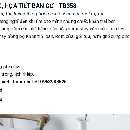
, HỌA TIẾT BÀN CỜ - TB358
ống thể hiện rất rõ phong cách sống của một người
àng nghĩ đến khi tìm cho mình những chiếc khăn trải bàn.
c hàng trăm các nhà hàng, căn hộ #homestay yêu mến lựa chọn
may đồng bộ Khăn trải bàn, Rèm cửa, gối tựa, nệm ghế cùng pho
ng phai màu.
trọng, lịch thiệp.
 biết thêm chi tiết 0968988525
đ.
đ.