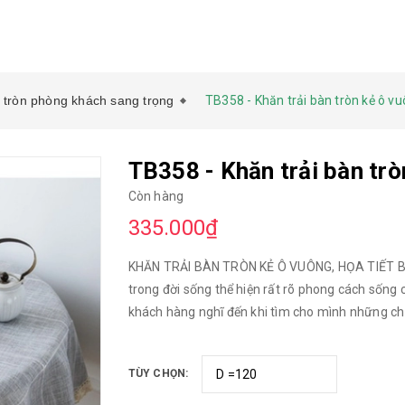
n tròn phòng khách sang trọng
TB358 - Khăn trải bàn tròn kẻ ô v
TB358 - Khăn trải bàn tr
Còn hàng
335.000₫
KHĂN TRẢI BÀN TRÒN KẺ Ô VUÔNG, HỌA TIẾT BÀ
trong đời sống thể hiện rất rõ phong cách sống
khách hàng nghĩ đến khi tìm cho mình những chiếc khăn trải bàn. ✅ Là thươ
kế được hàng trăm các nhà hàng, căn hộ #home
hàng có thể đặt may đồng bộ Khăn trải bàn, Rè
TÙY CHỌN:
_____________ * Chất liệu: - Chất liệu vải sợi d
nước, khó rách, không phai màu. - Họa tiết thêu 