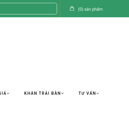
(
0
)
sản phẩm
GIẢ
KHĂN TRẢI BÀN
TƯ VẤN