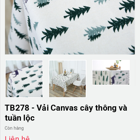
TƯỜNG CÂY GIẢ
KHĂN TRẢI BÀN
TƯ VẤN
LIÊN HỆ
TB278 - Vải Canvas cây thông và
tuần lộc
Còn hàng
Liên hệ