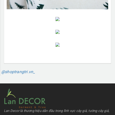
@shoptrangtri.vn_
Lan Decor là thương hiệu dẫn đầu trong lĩnh vực cây giả, tường cây giả,