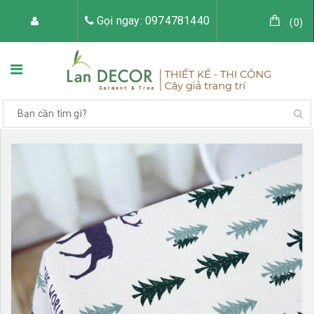
Gọi ngay: 0974781440
(
0
)
TRANG CHỦ
VỀ LAN DECOR
CÂY GIẢ TRANG TRÍ
TIỂU CẢNH CÂY GIẢ