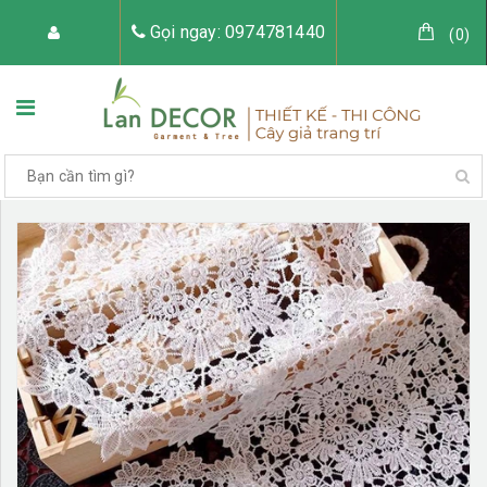
Gọi ngay: 0974781440
(
0
)
TRANG CHỦ
VỀ LAN DECOR
CÂY GIẢ TRANG TRÍ
TIỂU CẢNH CÂY GIẢ