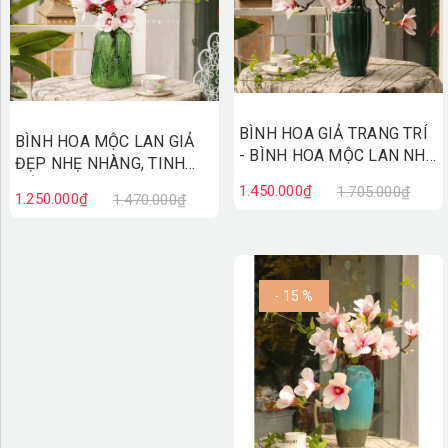
BÌNH HOA GIẢ TRANG TRÍ
BÌNH HOA MỘC LAN GIẢ
- BÌNH HOA MỘC LAN NHẸ
ĐẸP NHẸ NHÀNG, TINH
NHÀNG, SANG TRỌNG-
TẾ- BH1200
1.450.000₫
1.705.000₫
1.250.000₫
BH1199
1.470.000₫
- 15 %