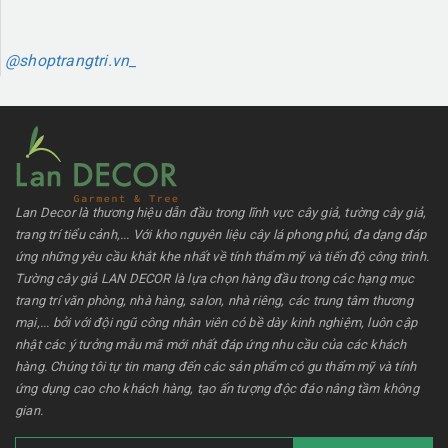
@shoptrangtri.vn_
Lan Decor là thương hiệu dẫn đầu trong lĩnh vực cây giả, tường cây giả,
trang trí tiểu cảnh,... Với kho nguyên liệu cây lá phong phú, đa dạng đáp
ứng những yêu cầu khắt khe nhất về tính thẩm mỹ và tiến độ công trình.
Tường cây giả LAN DECOR là lựa chọn hàng đầu trong các hạng mục
trang trí văn phòng, nhà hàng, salon, nhà riêng, các trung tâm thương
mại,... bởi với đội ngũ công nhân viên có bề dày kinh nghiệm, luôn cập
nhật các ý tưởng mẫu mã mới nhất đáp ứng nhu cầu của các khách
hàng. Chúng tôi tự tin mang đến các sản phẩm có gu thẩm mỹ và tính
ứng dụng cao cho khách hàng, tạo ấn tượng độc đáo nâng tầm không
gian.