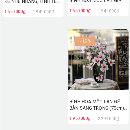
BÌNH HOA MỘC LAN GIẢ
KẾ NHẸ NHÀNG, TINH TẾ
TRƯNG BÀY SANG TRỌNG
(60cm)- CC798
1.650.000₫
1.941.000₫
1.650.000₫
1.941.000₫
(60cm)- CC797
- 15 %
BÌNH HOA MỘC LAN ĐỂ
BÀN SANG TRỌNG (70cm)-
BH1195
1.950.000₫
2.294.000₫