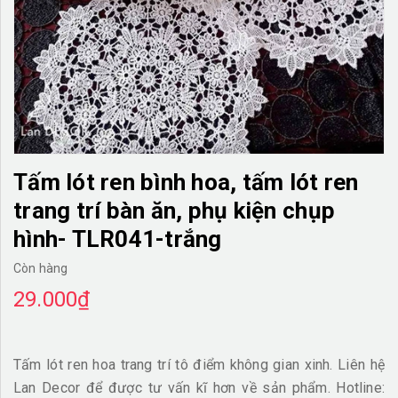
TƯỜNG CÂY GIẢ
KHĂN TRẢI BÀN
TƯ VẤN
LIÊN HỆ
Tấm lót ren bình hoa, tấm lót ren
trang trí bàn ăn, phụ kiện chụp
hình- TLR041-trắng
Còn hàng
29.000₫
Tấm lót ren hoa trang trí tô điểm không gian xinh. Liên hệ
Lan Decor để được tư vấn kĩ hơn về sản phẩm. Hotline: