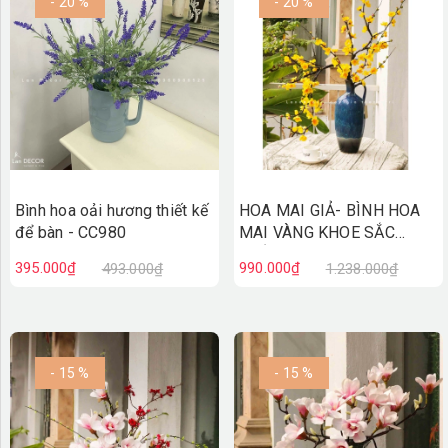
- 20 %
- 20 %
Bình hoa oải hương thiết kế
HOA MAI GIẢ- BÌNH HOA
để bàn - CC980
MAI VÀNG KHOE SẮC
THẮM- BH1202
395.000₫
990.000₫
493.000₫
1.238.000₫
- 15 %
- 15 %