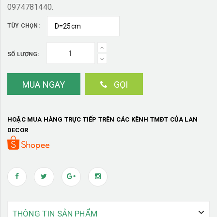
0974781440.
TÙY CHỌN:
SỐ LƯỢNG:
MUA NGAY
GỌI
HOẶC MUA HÀNG TRỰC TIẾP TRÊN CÁC KÊNH TMĐT CỦA LAN
DECOR
THÔNG TIN SẢN PHẨM