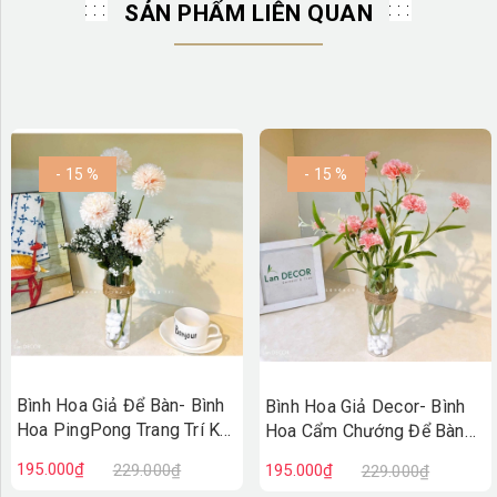
SẢN PHẨM LIÊN QUAN
- 15 %
- 15 %
Bình Hoa Giả Để Bàn- Bình
Bình Hoa Giả Decor- Bình
Hoa PingPong Trang Trí Kệ
Hoa Cẩm Chướng Để Bàn
Tủ- CC1077
Xinh- CC1076
195.000₫
229.000₫
195.000₫
229.000₫