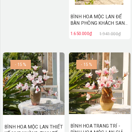
BÌNH HOA MỘC LAN ĐỂ
BÀN PHÒNG KHÁCH SANG
TRỌNG- BH1197
1.650.000₫
1.941.000₫
- 15 %
- 15 %
BÌNH HOA TRANG TRÍ -
BÌNH HOA MỘC LAN THIẾT