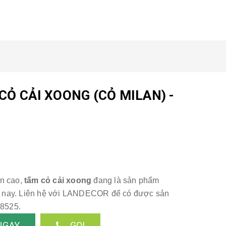
CỎ CẢI XOONG (CỎ MILAN) -
ền cao,
tấm cỏ cải xoong
đang là sản phẩm
iện nay. Liên hệ với LANDECOR để có được sản
88525.
NGAY
GỌI