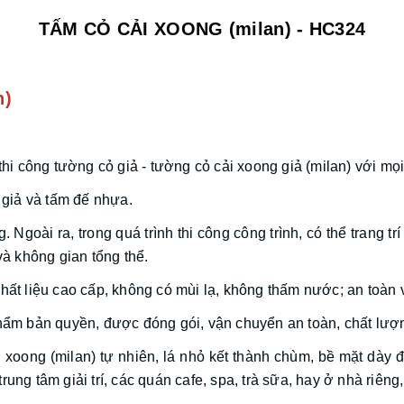
TẤM CỎ CẢI XOONG (milan) - HC324
n)
hi công tường cỏ giả - tường cỏ cải xoong giả (milan) với mọ
giả và tấm đế nhựa.
Ngoài ra, trong quá trình thi công công trình, có thể trang trí
và không gian tổng thể.
hất liệu cao cấp, không có mùi lạ, không thấm nước; an toàn 
m bản quyền, được đóng gói, vận chuyển an toàn, chất lượ
oong (milan) tự nhiên, lá nhỏ kết thành chùm, bề mặt dày đặ
ung tâm giải trí, các quán cafe, spa, trà sữa, hay ở nhà riên