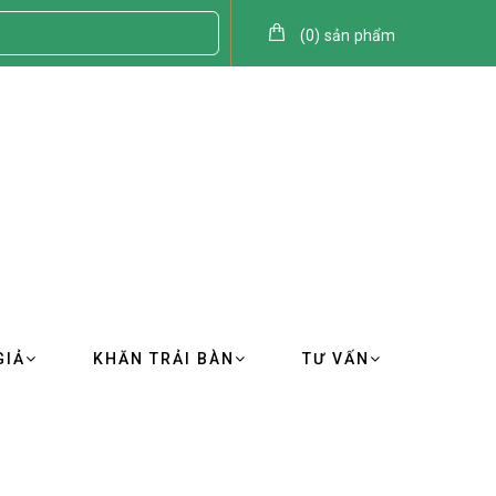
(
0
)
sản phẩm
GIẢ
KHĂN TRẢI BÀN
TƯ VẤN