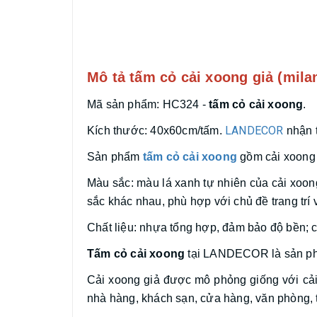
Mô tả tấm cỏ cải xoong giả (mila
Mã sản phẩm: HC324 -
tấm cỏ cải xoong
.
LANDECOR
Kích thước: 40x60cm/tấm.
nhận t
Sản phẩm
tấm cỏ cải xoong
gồm cải xoong 
Màu sắc: màu lá xanh tự nhiên của cải xoong. 
sắc khác nhau, phù hợp với chủ đề trang trí 
Chất liệu: nhựa tổng hợp, đảm bảo độ bền; c
Tấm cỏ cải xoong
tại LANDECOR là sản phẩ
Cải xoong giả được mô phỏng giống với cải x
nhà hàng, khách sạn, cửa hàng, văn phòng, tr