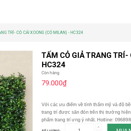
NG TRÍ- CỎ CẢI XOONG (CỎ MILAN) - HC324
TẤM CỎ GIẢ TRANG TRÍ- 
HC324
Còn hàng
79.000₫
Với các ưu điểm về tính thẩm mỹ và độ b
trang trí được săn đón trên thị trường h
phẩm trang trí ưng ý nhất. Hotline: 09689
MUA 