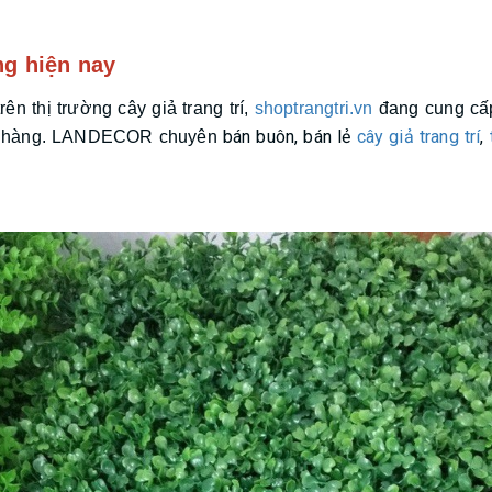
ng hiện nay
ên thị trường cây giả trang trí,
shoptrangtri.vn
đang cung cấp 
bán buôn, bán lẻ
cây giả trang trí
,
ách hàng. LANDECOR chuyên