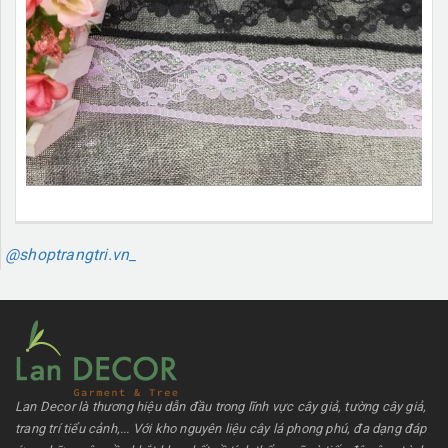
@shoptrangtri.vn_
Lan Decor là thương hiệu dẫn đầu trong lĩnh vực cây giả, tường cây giả,
trang trí tiểu cảnh,... Với kho nguyên liệu cây lá phong phú, đa dạng đáp