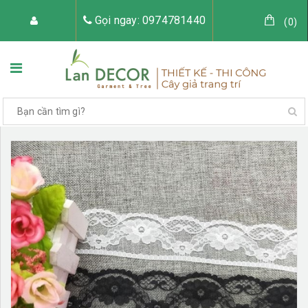
Gọi ngay: 0974781440
(
0
)
TRANG CHỦ
VỀ LAN DECOR
CÂY GIẢ TRANG TRÍ
TIỂU CẢNH CÂY GIẢ