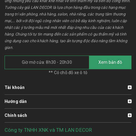
ứng những yêu cầu khắt khe nhất về tính thẩm mỹ và tiến độ công trình.
Tường cây giả LAN DECOR là lựa chọn hàng đầu trong các hạng mục
trang trí văn phòng, nhà hàng, salon, nhà riêng, các trung tâm thương
mại,... bởi với đội ngũ công nhân viên có bề dày kinh nghiệm, luôn cập
nhật các ý tưởng mẫu mã mới nhất đáp ứng nhu cầu của các khách
hàng. Chúng tôi tự tin mang đến các sản phẩm có gu thẩm mỹ và tính
ứng dụng cao cho khách hàng, tạo ấn tượng độc đáo nâng tầm không
gian.
Giờ mở cửa: 8h30 - 20h30
Xem bản đồ
** Có chỗ đỗ xe ô tô
Tài khoản
Hướng dẫn
Chính sách
Công ty TNHH XNK và TM LAN DECOR