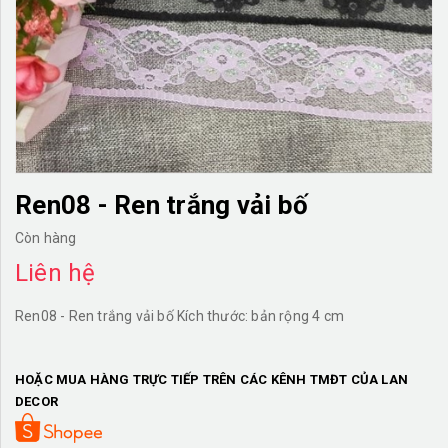
TƯỜNG CÂY GIẢ
KHĂN TRẢI BÀN
TƯ VẤN
LIÊN HỆ
Ren08 - Ren trắng vải bố
Còn hàng
Liên hệ
Ren08 - Ren trắng vải bố Kích thước: bản rộng 4 cm
HOẶC MUA HÀNG TRỰC TIẾP TRÊN CÁC KÊNH TMĐT CỦA LAN
DECOR