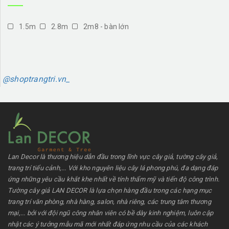
1.5m
2.8m
2m8 - bàn lớn
@shoptrangtri.vn_
Lan Decor là thương hiệu dẫn đầu trong lĩnh vực cây giả, tường cây giả,
trang trí tiểu cảnh,... Với kho nguyên liệu cây lá phong phú, đa dạng đáp
ứng những yêu cầu khắt khe nhất về tính thẩm mỹ và tiến độ công trình.
Tường cây giả LAN DECOR là lựa chọn hàng đầu trong các hạng mục
trang trí văn phòng, nhà hàng, salon, nhà riêng, các trung tâm thương
mại,... bởi với đội ngũ công nhân viên có bề dày kinh nghiệm, luôn cập
nhật các ý tưởng mẫu mã mới nhất đáp ứng nhu cầu của các khách