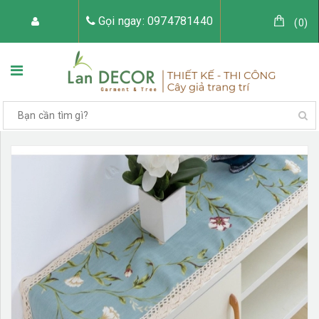
Gọi ngay: 0974781440
(
0
)
TRANG CHỦ
VỀ LAN DECOR
CÂY GIẢ TRANG TRÍ
TIỂU CẢNH CÂY GIẢ