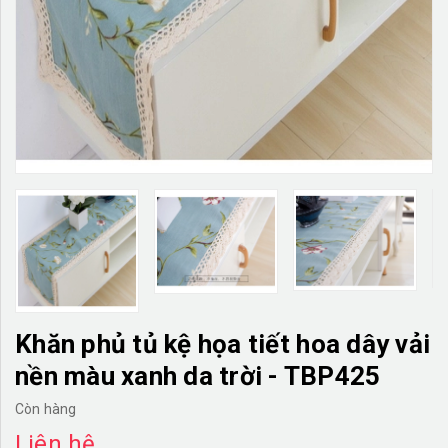
TƯỜNG CÂY GIẢ
KHĂN TRẢI BÀN
TƯ VẤN
LIÊN HỆ
Khăn phủ tủ kệ họa tiết hoa dây vải
nền màu xanh da trời - TBP425
Còn hàng
Liên hệ