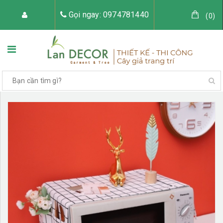
Gọi ngay: 0974781440
(
0
)
TRANG CHỦ
VỀ LAN DECOR
CÂY GIẢ TRANG TRÍ
TIỂU CẢNH CÂY GIẢ