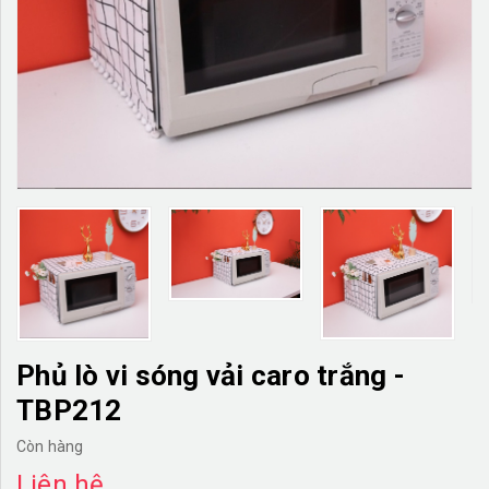
TƯỜNG CÂY GIẢ
KHĂN TRẢI BÀN
TƯ VẤN
LIÊN HỆ
Phủ lò vi sóng vải caro trắng -
TBP212
Còn hàng
Liên hệ