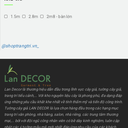
1.5m
2.8m
2m8 - bàn lớn
@shoptrangtri.vn_
Lan Decor là thương hiệu dẫn đầu trong lĩnh vực cây giả, tường cây giả,
trang trí tiểu cảnh,... Với kho nguyên liệu cây lá phong phú, đa dạng đáp
ứng những yêu cầu khắt khe nhất về tính thẩm mỹ và tiến độ công trình.
Tường cây giả LAN DECOR là lựa chọn hàng đầu trong các hạng mục
trang trí văn phòng, nhà hàng, salon, nhà riêng, các trung tâm thương
mại,... bởi với đội ngũ công nhân viên có bề dày kinh nghiệm, luôn cập
nhật các ý tưởng mẫu mã mới nhất đáp ứng nhu cầu của các khách