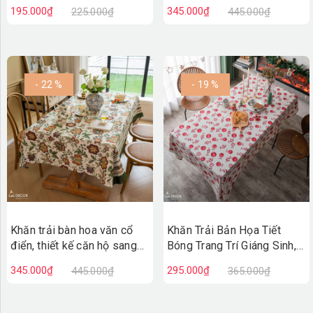
sinh sang trọng, lịch sự cho
căn hộ- TB601
195.000₫
345.000₫
225.000₫
445.000₫
bàn ăn- TB603
- 22 %
- 19 %
Khăn trải bàn hoa văn cổ
Khăn Trải Bản Họa Tiết
điển, thiết kế căn hộ sang
Bóng Trang Trí Giáng Sinh,
trọng- TB600
Lễ Hội Cuối Năm- TB599
345.000₫
295.000₫
445.000₫
365.000₫