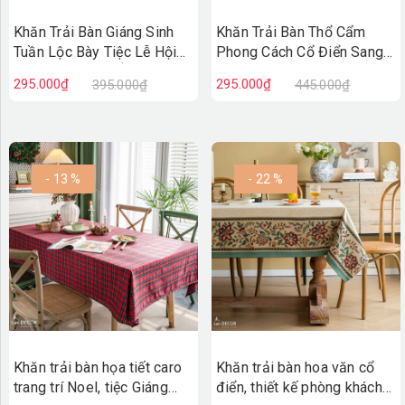
Khăn Trải Bàn Giáng Sinh
Khăn Trải Bàn Thổ Cẩm
Tuần Lộc Bày Tiệc Lễ Hội
Phong Cách Cổ Điển Sang
Noel, Năm Mới Ấn Tượng -
Trọng Bày Tiệc, Phủ Sofa
295.000₫
295.000₫
395.000₫
445.000₫
Khăn Trải Bàn Lan Decor -
Đẹp Mắt - Khăn Trải Bàn
TB590
Lan Decor - TB591
- 13 %
- 22 %
Khăn trải bàn họa tiết caro
Khăn trải bàn hoa văn cổ
trang trí Noel, tiệc Giáng
điển, thiết kế phòng khách