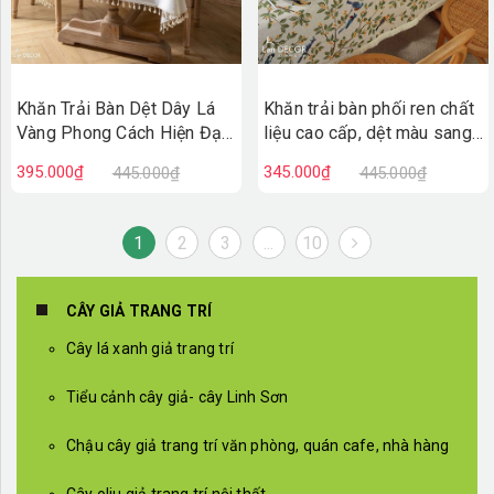
Khăn trải bàn phối ren chất
Khăn Trải Bàn Dệt Dây Lá
liệu cao cấp, dệt màu sang
Vàng Phong Cách Hiện Đại
trọng, trang trí căn hộ hiện
Sang Trọng Trang Trí Bàn Ăn
345.000₫
395.000₫
445.000₫
445.000₫
đại- TB593
- TB594
1
2
3
...
10
CÂY GIẢ TRANG TRÍ
Cây lá xanh giả trang trí
Tiểu cảnh cây giả- cây Linh Sơn
Chậu cây giả trang trí văn phòng, quán cafe, nhà hàng