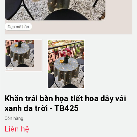
TƯỜNG CÂY GIẢ
KHĂN TRẢI BÀN
TƯ VẤN
LIÊN HỆ
Khăn trải bàn họa tiết hoa dây vải
xanh da trời - TB425
Còn hàng
Liên hệ