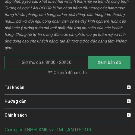
ứng những yêu cầu khắt khe nhất về tính thẩm mỹ và tiến độ công trình.
Tường cây giả LAN DECOR là lựa chọn hàng đầu trong các hạng mục
trang trí văn phòng, nhà hàng, salon, nhà riêng, các trung tâm thương
mại,... bởi với đội ngũ công nhân viên có bề dày kinh nghiệm, luôn cập
nhật các ý tưởng mẫu mã mới nhất đáp ứng nhu cầu của các khách
hàng. Chúng tôi tự tin mang đến các sản phẩm có gu thẩm mỹ và tính
ứng dụng cao cho khách hàng, tạo ấn tượng độc đáo nâng tầm không
gian.
Giờ mở cửa: 8h30 - 20h30
Xem bản đồ
** Có chỗ đỗ xe ô tô
Tài khoản
Hướng dẫn
Chính sách
Công ty TNHH XNK và TM LAN DECOR