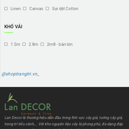
Linen
Canvas
Sợi dệt Cotton
KHỔ VẢI
1.5m
2.8m
2m8 - bàn lớn
@shoptrangtri.vn_
Lan Decor là thương hiệu dẫn đầu trong lĩnh vực cây giả, tường cây giả,
trang trí tiểu cảnh,... Với kho nguyên liệu cây lá phong phú, đa dạng đáp