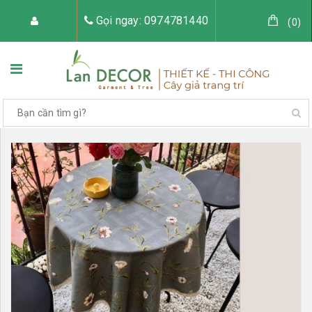
Gọi ngay: 0974781440
(
0
)
TRANG CHỦ
VỀ LAN DECOR
CÂY GIẢ TRANG TRÍ
TIỂU CẢNH CÂY GIẢ