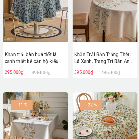
Khăn trải bàn họa tiết lá
Khăn Trải Bản Trắng Thêu
xanh thiết kế căn hộ kiểu
Lá Xanh, Trang Trí Bàn Ăn
mới, ấn tượng - TB596
Căn Hộ Đẹp Nhẹ Nhàng,
295.000₫
395.000₫
395.000₫
445.000₫
Tinh tế- TB595
- 11 %
- 22 %