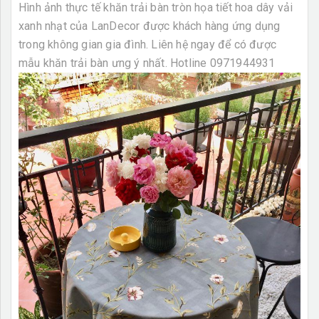
Hình ảnh thực tế khăn trải bàn tròn họa tiết hoa dây vải
xanh nhạt
của LanDecor được khách hàng ứng dụng
trong không gian gia đình. Liên hệ ngay để có được
mẫu khăn trải bàn ưng ý nhất. Hotline 0971944931