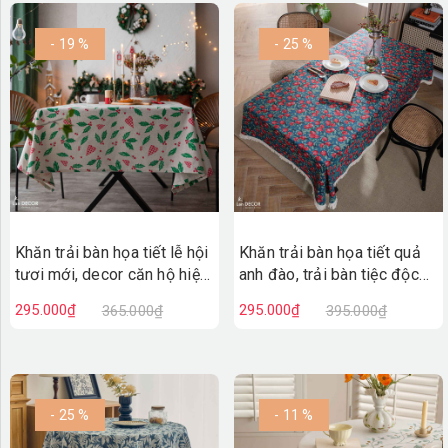
- 19 %
- 25 %
Khăn trải bàn họa tiết lễ hội
Khăn trải bàn họa tiết quả
tươi mới, decor căn hộ hiện
anh đào, trải bàn tiệc độc
đại- TB598
đáo, điểm nhấn trang trí
295.000₫
295.000₫
365.000₫
395.000₫
mùa lễ hội- TB597
- 25 %
- 11 %