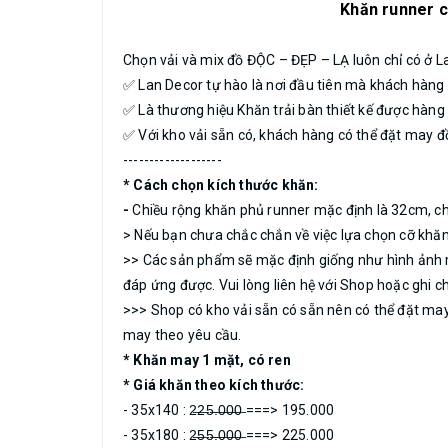
Khăn runner c
Chọn vải và mix đồ ĐỘC – ĐẸP – LẠ luôn chỉ có ở L
✅ Lan Decor tự hào là nơi đầu tiên mà khách hàng 
✅ Là thương hiệu Khăn trải bàn thiết kế được hà
✅ Với kho vải sẵn có, khách hàng có thể đặt may 
-------------------
* Cách chọn kích thước khăn:
-
Chiều rộng khăn phủ runner mặc định là 32cm, ch
> Nếu bạn chưa chắc chắn về việc lựa chọn cỡ khăn
>> Các sản phẩm sẽ mặc định giống như hình ảnh m
đáp ứng được. Vui lòng liên hệ với Shop hoặc ghi 
>>> Shop có kho vải sẵn có sẵn nên có thể đặt may
may theo yêu cầu.
* Khăn may 1 mặt, có ren
* Giá khăn theo kích thước:
- 35x140 : 2̶2̶5̶.̶0̶0̶0̶ ===> 195.000
- 35x180 : 2̶5̶5̶.̶0̶0̶0̶ ===> 225.000