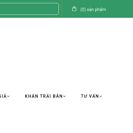
(
0
)
sản phẩm
GIẢ
KHĂN TRẢI BÀN
TƯ VẤN