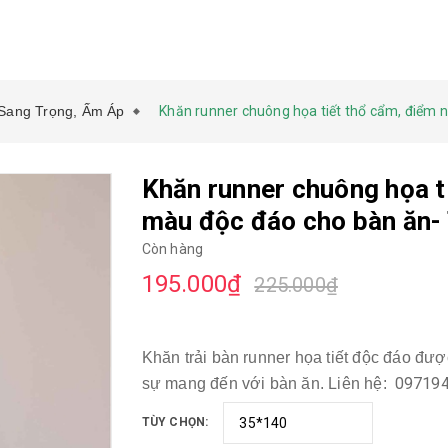
 Sang Trọng, Ấm Áp
Khăn runner chuông họa tiết thổ cẩm, điểm
Khăn runner chuông họa t
màu độc đáo cho bàn ăn
Còn hàng
195.000₫
225.000₫
Khăn trải bàn runner họa tiết độc đáo đượ
09719
sự mang đến với bàn ăn. Liên hệ:
️
TÙY CHỌN: