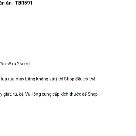
bàn ăn- TBR591
đầu sẽ rủ 25cm)
tua rua may bằng không vát) thì Shop đều có thể
giặt, tủ, kệ. Vui lòng xung cấp kích thước để Shop