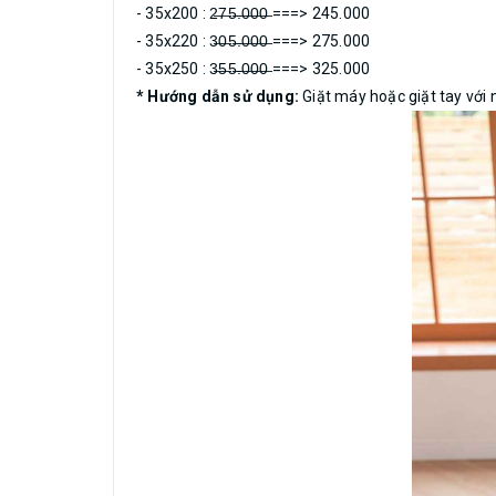
- 35x200 : 2̶7̶5̶.̶0̶0̶0̶ ===> 245.000
- 35x220 : 3̶0̶5̶.̶0̶0̶0̶ ===> 275.000
- 35x250 : 3̶5̶5̶.̶0̶0̶0̶ ===> 325.000
* Hướng dẫn sử dụng:
Giặt máy hoặc giặt tay với 