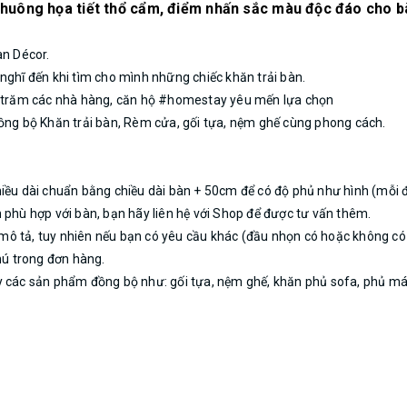
huông họa tiết thổ cẩm, điểm nhấn sắc màu độc đáo cho 
an Décor.
nghĩ đến khi tìm cho mình những chiếc khăn trải bàn.
ng trăm các nhà hàng, căn hộ #homestay yêu mến lựa chọn
đồng bộ Khăn trải bàn, Rèm cửa, gối tựa, nệm ghế cùng phong cách.
iều dài chuẩn bằng chiều dài bàn + 50cm để có độ phủ như hình (mỗi 
 phù hợp với bàn, bạn hãy liên hệ với Shop để được tư vấn thêm.
ô tả, tuy nhiên nếu bạn có yêu cầu khác (đầu nhọn có hoặc không có 
chú trong đơn hàng.
 các sản phẩm đồng bộ như: gối tựa, nệm ghế, khăn phủ sofa, phủ máy 