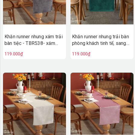
Khăn runner nhung xám trải
Khăn runner nhung trải bàn
bàn tiệc - TBR538- xám
phòng khách tinh tế, sang
đậm
trọng- TBR538- xanh
119.000₫
119.000₫