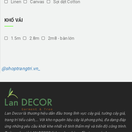
Linen
Canvas
Sợi dệt Cotton
KHỔ VẢI
1.5m
2.8m
2m8 - bàn lớn
@shoptrangtri.vn_
Lan Decor là thương hiệu dẫn đầu trong lĩnh vực cây giả, tường cây giả,
trang trí tiểu cảnh,... Với kho nguyên liệu cây lá phong phú, đa dạng đáp
ứng những yêu cầu khắt khe nhất về tính thẩm mỹ và tiến độ công trình.