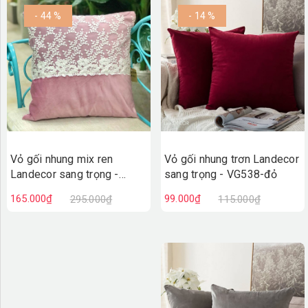
- 44 %
- 14 %
Vỏ gối nhung trơn Landecor
Vỏ gối nhung mix ren
sang trọng - VG538-đỏ
Landecor sang trọng -
VGR538.2-Hồng
99.000₫
165.000₫
115.000₫
295.000₫