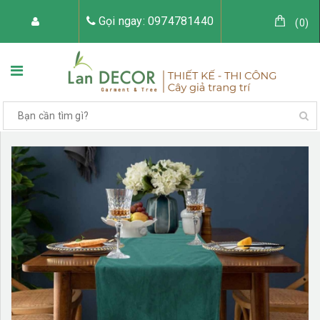
Gọi ngay: 0974781440
(
0
)
TRANG CHỦ
VỀ LAN DECOR
CÂY GIẢ TRANG TRÍ
TIỂU CẢNH CÂY GIẢ