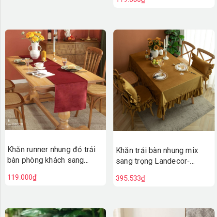
Khăn runner nhung đỏ trải
Khăn trải bàn nhung mix
bàn phòng khách sang
sang trọng Landecor-
trọng, ấm cúng- TBR538-
TB538-Vàng nâu
119.000₫
395.533₫
đỏ