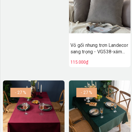
Vỏ gối nhung trơn Landecor
sang trọng - VG538-xám
đậm
115.000₫
- 27 %
- 27 %