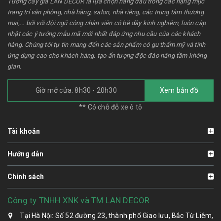
Tường cây giả LAN DECOR là lựa chọn hàng đầu trong các hạng mục
trang trí văn phòng, nhà hàng, salon, nhà riêng, các trung tâm thương
mại,... bởi với đội ngũ công nhân viên có bề dày kinh nghiệm, luôn cập
nhật các ý tưởng mẫu mã mới nhất đáp ứng nhu cầu của các khách
hàng. Chúng tôi tự tin mang đến các sản phẩm có gu thẩm mỹ và tính
ứng dụng cao cho khách hàng, tạo ấn tượng độc đáo nâng tầm không
gian.
Giờ mở cửa: 8h30 - 20h30
Xem bản đồ
** Có chỗ đỗ xe ô tô
Tài khoản
Hướng dẫn
Chính sách
Công ty TNHH XNK và TM LAN DECOR
Tại Hà Nội: Số 52 đường 23, thành phố Giao lưu, Bắc Từ Liêm,