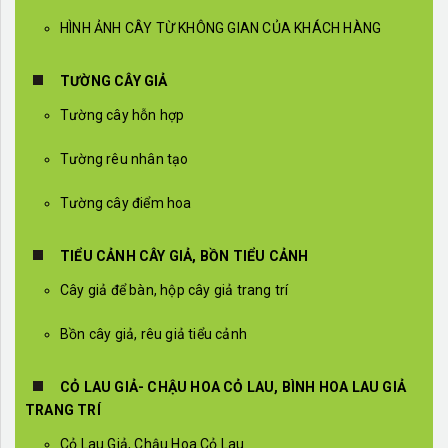
HÌNH ẢNH CÂY TỪ KHÔNG GIAN CỦA KHÁCH HÀNG
TƯỜNG CÂY GIẢ
Tường cây hỗn hợp
Tường rêu nhân tạo
Tường cây điểm hoa
TIỂU CẢNH CÂY GIẢ, BỒN TIỂU CẢNH
Cây giả để bàn, hộp cây giả trang trí
Bồn cây giả, rêu giả tiểu cảnh
CỎ LAU GIẢ- CHẬU HOA CỎ LAU, BÌNH HOA LAU GIẢ
TRANG TRÍ
Cỏ Lau Giả, Chậu Hoa Cỏ Lau