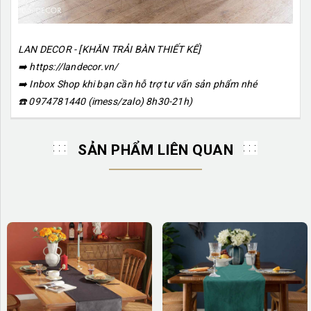
LAN DECOR - [KHĂN TRẢI BÀN THIẾT KẾ]
➡️
https://landecor.vn/
➡️
Inbox Shop khi b
ạ
n c
ầ
n h
ỗ
tr
ợ
t
ư
v
ấ
n s
ả
n ph
ẩ
m nhé
☎️
0974781440 (imess/zalo) 8h30-21h)
SẢN PHẨM LIÊN QUAN