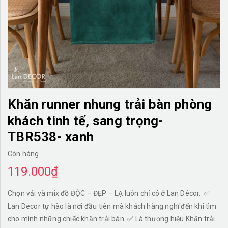
TƯỜNG CÂY GIẢ
KHĂN TRẢI BÀN
TƯ VẤN
LIÊN HỆ
Khăn runner nhung trải bàn phòng
khách tinh tế, sang trọng-
TBR538- xanh
Còn hàng
119.000₫
Chọn vải và mix đồ ĐỘC – ĐẸP – LẠ luôn chỉ có ở Lan Décor. ✅
Lan Decor tự hào là nơi đầu tiên mà khách hàng nghĩ đến khi tìm
cho mình những chiếc khăn trải bàn. ✅ Là thương hiệu Khăn trải