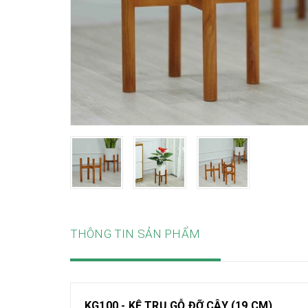
THÔNG TIN SẢN PHẨM
KG100 - KỆ TRỤ GỖ ĐỠ CÂY (19 CM)