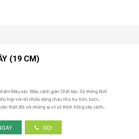
ÂY (19 CM)
hẩm Màu sắc: Màu cánh gián Chất liệu: Gỗ thông Kích
phù hợp với rất nhiều dáng chậu như trụ tròn, bom,
ần thiết đối với những ai có sở thích trồng cây cảnh,
biệt, những căn nhà có kích thước nhỏ, hẹp, không gian
n tối ưu hóa trong việc sắp xếp, bố trí các đồ đạc, vật
NGAY
GỌI
 nghiệp hơn... Ảnh sản phẩm được shop chụp thật
ý khách có nhu cầu lấy sỉ vui lòng liên hệ: Lan Decor -