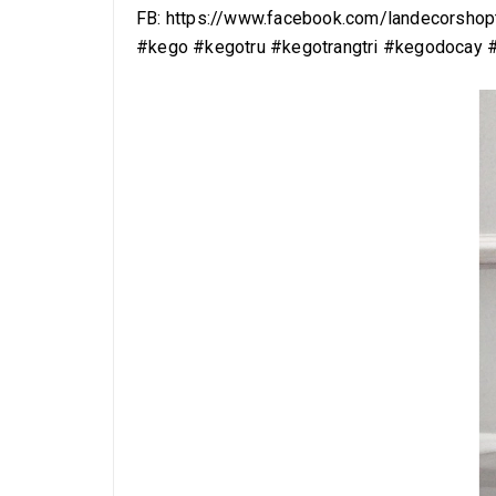
FB: https://www.facebook.com/landecorshopt
#kego #kegotru #kegotrangtri #kegodocay