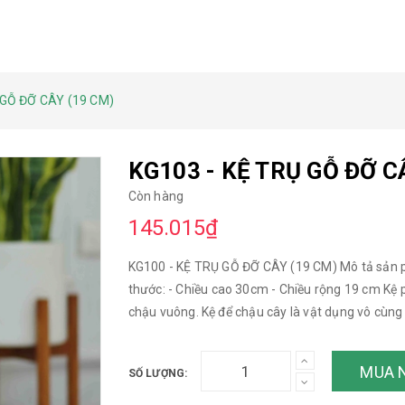
 GỖ ĐỠ CÂY (19 CM)
KG103 - KỆ TRỤ GỖ ĐỠ C
Còn hàng
145.015₫
KG100 - KỆ TRỤ GỖ ĐỠ CÂY (19 CM) Mô tả sản p
thước: - Chiều cao 30cm - Chiều rộng 19 cm Kệ 
chậu vuông. Kệ để chậu cây là vật dụng vô cùng c
trang trí ngôi nhà gần gũi với thiên nhiên. Đặc 
bị hạn chế thì việc sở hữu chiếc kệ này sẽ giúp bạ
MUA 
SỐ LƯỢNG:
dụng trong gia đình một cách khoa học, chuyên
100% -------------------------------------------- Qu