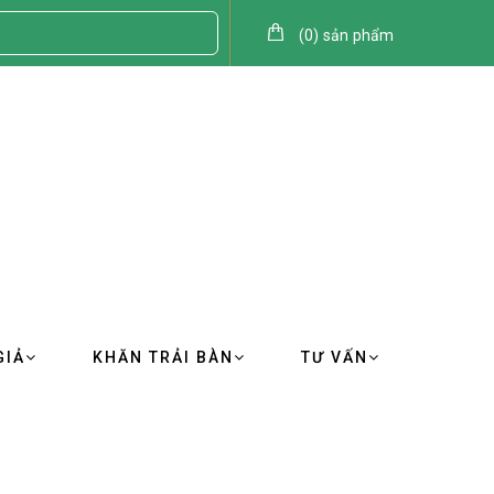
(
0
)
sản phẩm
GIẢ
KHĂN TRẢI BÀN
TƯ VẤN