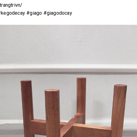
rangtrivn/
 #kegodecay #giago #giagodocay