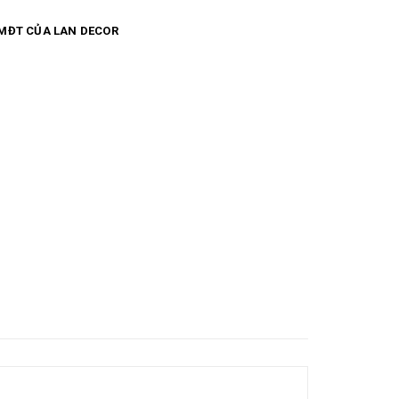
à sản xuất Địa chỉ: số 27 ngõ 61 phố Phạm Tuấn Tài (ngõ
MĐT CỦA LAN DECOR
(bán lẻ) - 0968 988 215 (bán sỉ) FB:
trivn/ #kego #kegotru #kegotrangtri #kegodocay
#kegodecay #giago #giagodocay Kệ gỗ trang trí chậu cây cảnh