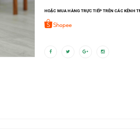
Tổng kho sỉ lẻ cây trang trí Gía trực tiếp từ nh
HOẶC MUA HÀNG TRỰC TIẾP TRÊN CÁC KÊNH T
445 Hoàng Quốc Việt), Hà Nội SĐT: 0968 988 525 
https://www.facebook.com/landecorshoptrang