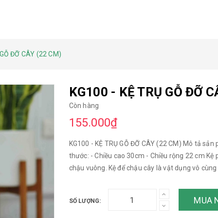
 GỖ ĐỠ CÂY (22 CM)
KG100 - KỆ TRỤ GỖ ĐỠ C
Còn hàng
155.000₫
KG100 - KỆ TRỤ GỖ ĐỠ CÂY (22 CM) Mô tả sản p
thước: - Chiều cao 30cm - Chiều rộng 22 cm Kệ 
chậu vuông. Kệ để chậu cây là vật dụng vô cùng c
trang trí ngôi nhà gần gũi với thiên nhiên. Đặc 
bị hạn chế thì việc sở hữu chiếc kệ này sẽ giúp bạ
MUA 
SỐ LƯỢNG:
dụng trong gia đình một cách khoa học, chuyên
100% -------------------------------------------- Qu