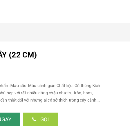
ÂY (22 CM)
hẩm Màu sắc: Màu cánh gián Chất liệu: Gỗ thông Kích
phù hợp với rất nhiều dáng chậu như trụ tròn, bom,
ần thiết đối với những ai có sở thích trồng cây cảnh,
biệt, những căn nhà có kích thước nhỏ, hẹp, không gian
n tối ưu hóa trong việc sắp xếp, bố trí các đồ đạc, vật
NGAY
GỌI
 nghiệp hơn... Ảnh sản phẩm được shop chụp thật
ý khách có nhu cầu lấy sỉ vui lòng liên hệ: Lan Decor -