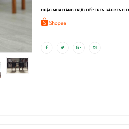
Tổng kho sỉ lẻ cây trang trí Gía trực tiếp từ nh
HOẶC MUA HÀNG TRỰC TIẾP TRÊN CÁC KÊNH T
445 Hoàng Quốc Việt), Hà Nội SĐT: 0968 988 525 
https://www.facebook.com/landecorshoptrang