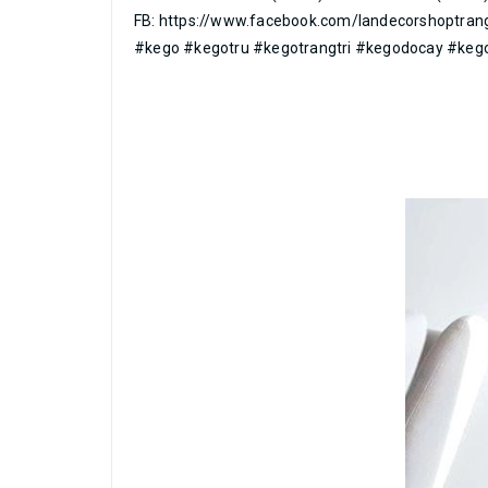
FB: https://www.facebook.com/landecorshoptrang
#kego #kegotru #kegotrangtri #kegodocay #keg