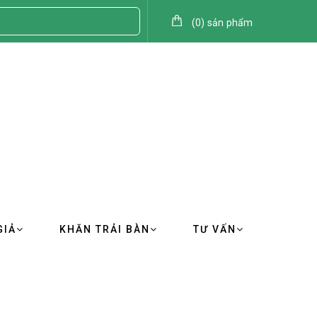
(
0
)
sản phẩm
GIẢ
KHĂN TRẢI BÀN
TƯ VẤN