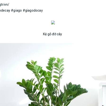
trivn/
odecay #giago #giagodocay
Kệ gỗ đỡ cây