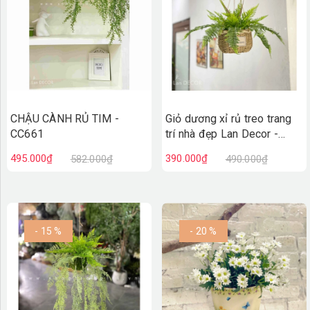
CHẬU CÀNH RỦ TIM -
Giỏ dương xỉ rủ treo trang
CC661
trí nhà đẹp Lan Decor -
CC642
495.000₫
390.000₫
582.000₫
490.000₫
- 15 %
- 20 %