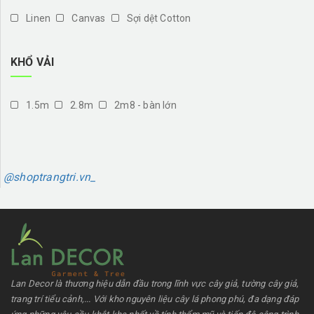
Linen
Canvas
Sợi dệt Cotton
KHỔ VẢI
1.5m
2.8m
2m8 - bàn lớn
@shoptrangtri.vn_
Lan Decor là thương hiệu dẫn đầu trong lĩnh vực cây giả, tường cây giả,
trang trí tiểu cảnh,... Với kho nguyên liệu cây lá phong phú, đa dạng đáp