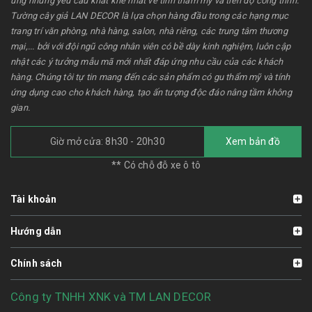
ứng những yêu cầu khắt khe nhất về tính thẩm mỹ và tiến độ công trình.
Tường cây giả LAN DECOR là lựa chọn hàng đầu trong các hạng mục
trang trí văn phòng, nhà hàng, salon, nhà riêng, các trung tâm thương
mại,... bởi với đội ngũ công nhân viên có bề dày kinh nghiệm, luôn cập
nhật các ý tưởng mẫu mã mới nhất đáp ứng nhu cầu của các khách
hàng. Chúng tôi tự tin mang đến các sản phẩm có gu thẩm mỹ và tính
ứng dụng cao cho khách hàng, tạo ấn tượng độc đáo nâng tầm không
gian.
Giờ mở cửa: 8h30 - 20h30
Xem bản đồ
** Có chỗ đỗ xe ô tô
Tài khoản
Hướng dẫn
Chính sách
Công ty TNHH XNK và TM LAN DECOR