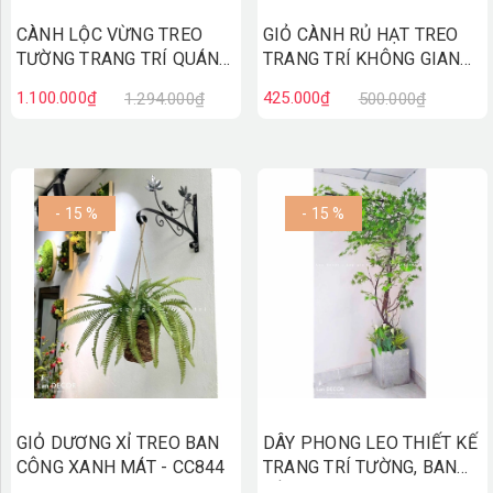
CÀNH LỘC VỪNG TREO
GIỎ CÀNH RỦ HẠT TREO
TƯỜNG TRANG TRÍ QUÁN
TRANG TRÍ KHÔNG GIAN
CAFE, NHÀ HÀNG- CC873
XANH - CC848
1.100.000₫
425.000₫
1.294.000₫
500.000₫
- 15 %
- 15 %
GIỎ DƯƠNG XỈ TREO BAN
DÂY PHONG LEO THIẾT KẾ
CÔNG XANH MÁT - CC844
TRANG TRÍ TƯỜNG, BAN
CÔNG XANH MÁT- CC831