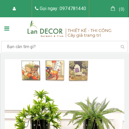
Gọi ngay: 0974781440
(
0
)
TRANG CHỦ
VỀ LAN DECOR
CÂY GIẢ TRANG TRÍ
TIỂU CẢNH CÂY GIẢ