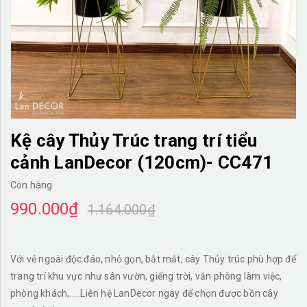
TƯỜNG CÂY GIẢ
KHĂN TRẢI BÀN
TƯ VẤN
LIÊN HỆ
Kệ cây Thủy Trúc trang trí tiểu
cảnh LanDecor (120cm)- CC471
Còn hàng
990.000₫
1.164.000₫
Với vẻ ngoài độc đáo, nhỏ gọn, bắt mắt, cây Thủy trúc phù hợp để
trang trí khu vực như sân vườn, giếng trời, văn phòng làm việc,
phòng khách,.....Liên hệ LanDecor ngay để chọn được bồn cây