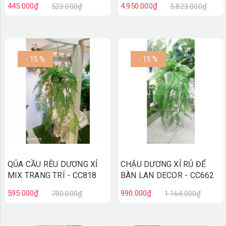
445.000₫
4.950.000₫
523.000₫
5.823.000₫
- 15 %
- 15 %
QỦA CẦU RÊU DƯƠNG XỈ
CHẬU DƯƠNG XỈ RỦ ĐỂ
MIX TRANG TRÍ - CC818
BÀN LAN DECOR - CC662
595.000₫
990.000₫
700.000₫
1.164.000₫