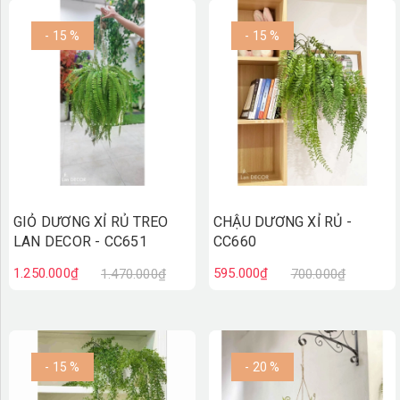
- 15 %
- 15 %
GIỎ DƯƠNG XỈ RỦ TREO
CHẬU DƯƠNG XỈ RỦ -
LAN DECOR - CC651
CC660
1.250.000₫
595.000₫
1.470.000₫
700.000₫
- 15 %
- 20 %