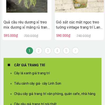
Quả cầu rêu dương xỉ treo
Giỏ sắt cúc mắt ngọc treo
mix dương xỉ măng rủ trang
tường vintage trang trí Lan
trí decor nội thất,cửa tiệm
Decor - CC633
595.000₫
590.000₫
700.000₫
740.000₫
Lan Decor - CC634
1
2
3
4
5
CÂY GIẢ TRANG TRÍ
Cây lá xanh giả trang trí
Tiểu cảnh cây giả- cây Linh Sơn
Chậu cây giả trang trí văn phòng, quán cafe, nhà hàng
Cây oliu giả trang trí nội thất