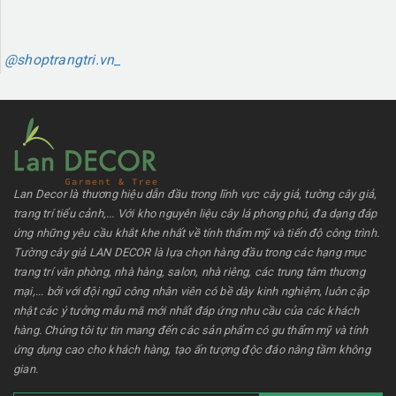
@shoptrangtri.vn_
Lan Decor là thương hiệu dẫn đầu trong lĩnh vực cây giả, tường cây giả,
trang trí tiểu cảnh,... Với kho nguyên liệu cây lá phong phú, đa dạng đáp
ứng những yêu cầu khắt khe nhất về tính thẩm mỹ và tiến độ công trình.
Tường cây giả LAN DECOR là lựa chọn hàng đầu trong các hạng mục
trang trí văn phòng, nhà hàng, salon, nhà riêng, các trung tâm thương
mại,... bởi với đội ngũ công nhân viên có bề dày kinh nghiệm, luôn cập
nhật các ý tưởng mẫu mã mới nhất đáp ứng nhu cầu của các khách
hàng. Chúng tôi tự tin mang đến các sản phẩm có gu thẩm mỹ và tính
ứng dụng cao cho khách hàng, tạo ấn tượng độc đáo nâng tầm không
gian.