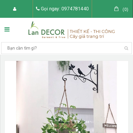
Gọi ngay: 0974781440
(
0
)
TRANG CHỦ
VỀ LAN DECOR
CÂY GIẢ TRANG TRÍ
TIỂU CẢNH CÂY GIẢ