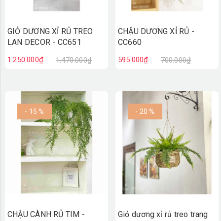
GIỎ DƯƠNG XỈ RỦ TREO
CHẬU DƯƠNG XỈ RỦ -
LAN DECOR - CC651
CC660
1.250.000₫
595.000₫
1.470.000₫
700.000₫
- 15 %
- 20 %
CHẬU CÀNH RỦ TIM -
Giỏ dương xỉ rủ treo trang