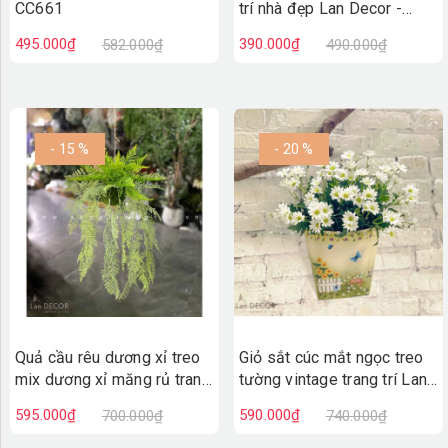
CC661
trí nhà đẹp Lan Decor -
CC642
495.000₫
390.000₫
582.000₫
490.000₫
- 15 %
- 20 %
Quả cầu rêu dương xỉ treo
Giỏ sắt cúc mắt ngọc treo
mix dương xỉ măng rủ trang
tường vintage trang trí Lan
trí decor nội thất,cửa tiệm
Decor - CC633
595.000₫
590.000₫
700.000₫
740.000₫
Lan Decor - CC634