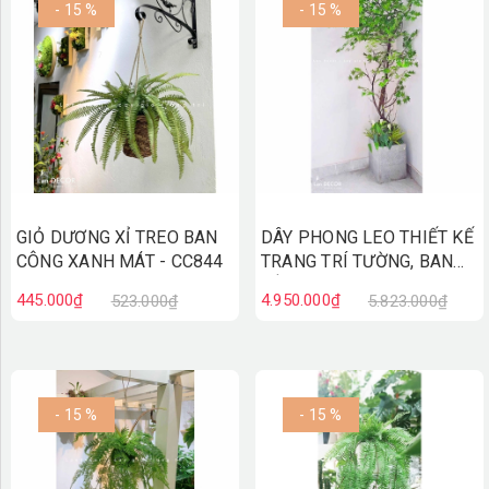
- 15 %
- 15 %
GIỎ DƯƠNG XỈ TREO BAN
DÂY PHONG LEO THIẾT KẾ
CÔNG XANH MÁT - CC844
TRANG TRÍ TƯỜNG, BAN
CÔNG XANH MÁT- CC831
445.000₫
4.950.000₫
523.000₫
5.823.000₫
- 15 %
- 15 %