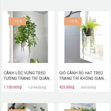
- 15 %
- 15 %
CÀNH LỘC VỪNG TREO
GIỎ CÀNH RỦ HẠT TREO
TƯỜNG TRANG TRÍ QUÁN
TRANG TRÍ KHÔNG GIAN
CAFE, NHÀ HÀNG- CC873
XANH - CC848
1.100.000₫
425.000₫
1.294.000₫
500.000₫