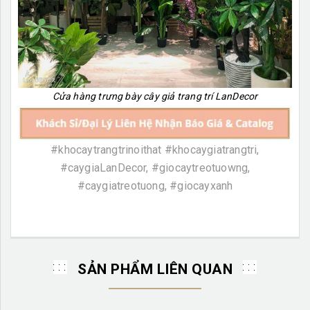
Cửa hàng trưng bày cây giả trang trí LanDecor
#khocaytrangtrinoithat #khocaygiatrangtri,
#caygiaLanDecor, #giocaytreotuowng,
#caygiatreotuong, #giocayxanh
SẢN PHẨM LIÊN QUAN