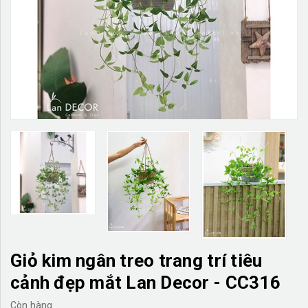
TƯỜNG CÂY GIẢ
KHĂN TRẢI BÀN
TƯ VẤN
LIÊN HỆ
Giỏ kim ngân treo trang trí tiêu
cảnh đẹp mắt Lan Decor - CC316
Còn hàng