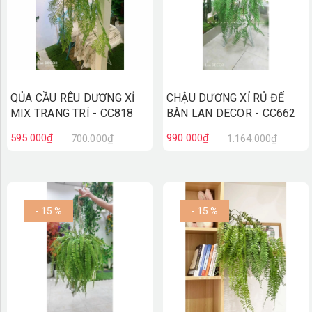
QỦA CẦU RÊU DƯƠNG XỈ
CHẬU DƯƠNG XỈ RỦ ĐỂ
MIX TRANG TRÍ - CC818
BÀN LAN DECOR - CC662
595.000₫
990.000₫
700.000₫
1.164.000₫
- 15 %
- 15 %