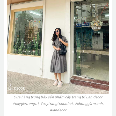
Cửa hàng trưng bày sản phẩm cây trang trí Lan decor
#caygiatrangtri, #caytrangtrinoithat, #khonggianxanh,
#landecor