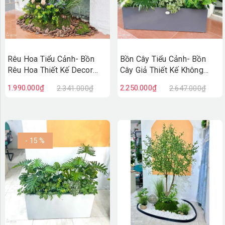
Rêu Hoa Tiểu Cảnh- Bồn
Bồn Cây Tiểu Cảnh- Bồn
Rêu Hoa Thiết Kế Decor
Cây Giả Thiết Kế Không
Không Gian Vintage
Gian Xanh Tự Nhiên
1.990.000₫
2.250.000₫
2.341.000₫
2.647.000₫
(30X40X75cm)- RC131
(120X50X90CM) - BC243
- 15 %