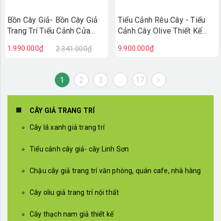
Bồn Cây Giả- Bồn Cây Giả
Tiểu Cảnh Rêu Cây - Tiểu
Trang Trí Tiểu Cảnh Cửa
Cảnh Cây Olive Thiết Kế
Hiệu (90X50X100cm)-
Thẩm Mỹ Trong Decor Hiện
1.990.000₫
9.900.000₫
2.341.000₫
BC242
Đại (145x115x215cm)-
RC118
1
2
3
...
17
CÂY GIẢ TRANG TRÍ
Cây lá xanh giả trang trí
Tiểu cảnh cây giả- cây Linh Sơn
Chậu cây giả trang trí văn phòng, quán cafe, nhà hàng
Cây oliu giả trang trí nội thất
Cây thạch nam giả thiết kế