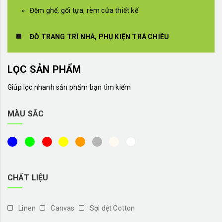
Đệm ghế, gối tựa, rèm cửa thiết kế
ĐỒ TRANG TRÍ NHÀ, PHỤ KIỆN TRÀ CHIỀU
LỌC SẢN PHẨM
Giúp lọc nhanh sản phẩm bạn tìm kiếm
MÀU SẮC
CHẤT LIỆU
Linen
Canvas
Sợi dệt Cotton