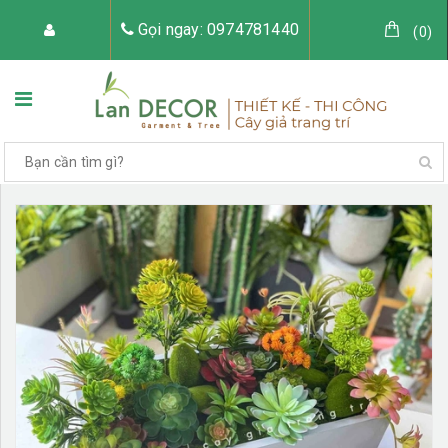
Gọi ngay: 0974781440
(
0
)
TRANG CHỦ
VỀ LAN DECOR
CÂY GIẢ TRANG TRÍ
TIỂU CẢNH CÂY GIẢ