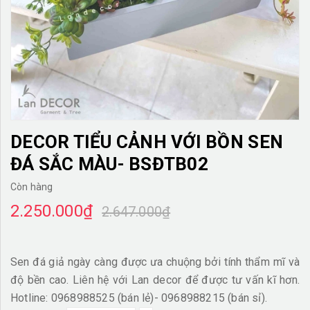
TƯỜNG CÂY GIẢ
KHĂN TRẢI BÀN
TƯ VẤN
LIÊN HỆ
DECOR TIỂU CẢNH VỚI BỒN SEN
ĐÁ SẮC MÀU- BSĐTB02
Còn hàng
2.250.000₫
2.647.000₫
Sen đá giả ngày càng được ưa chuộng bởi tính thẩm mĩ và
độ bền cao. Liên hệ với Lan decor để được tư vấn kĩ hơn.
Hotline: 0968988525 (bán lẻ)- 0968988215 (bán sỉ).