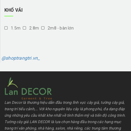
KHỔ VẢI
1.5m
2.8m
2m8 - bàn lớn
@shoptrangtri.vn_
Lan Decor là thương hiệu dẫn đầu trong lĩnh vực cây giả, tường cây giả,
trang trí tiểu cảnh,... Với kho nguyên liệu cây lá phong phú, đa dạng đáp
ứng những yêu cầu khắt khe nhất về tính thẩm mỹ và tiến độ công trình.
Tường cây giả LAN DECOR là lựa chọn hàng đầu trong các hạng mục
trang trí văn phòng, nhà hàng, salon, nhà riêng, các trung tâm thương