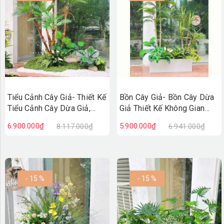
Tiểu Cảnh Cây Giả- Thiết Kế
Bồn Cây Giả- Bồn Cây Dừa
Tiểu Cảnh Cây Dừa Giả,
Giả Thiết Kế Không Gian
Kiến Tạo Không Gian Sống
Xanh Hiện Đại
6.900.000₫
5.900.000₫
8.117.000₫
6.941.000₫
Xanh (160X140X190cm)-
(150X80X200cm)- BC255
RC136
- 15 %
- 15 %