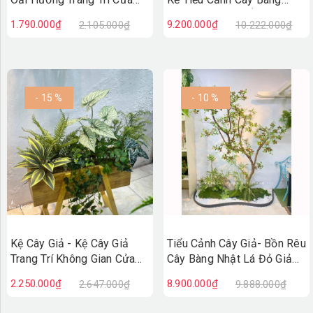
Hiệu Vintage
Nhật Giả Decor Ấn Tượng
1.790.000₫
9.200.000₫
2.105.000₫
10.222.000₫
(100X50X110cm)- BC279
(90X200X230cm)- RC148
- 15 %
- 10 %
Kệ Cây Giả - Kệ Cây Giả
Tiểu Cảnh Cây Giả- Bồn Rêu
Trang Trí Không Gian Cửa
Cây Bàng Nhật Lá Đỏ Giả
Hiệu, Quán Cafe Độc Đáo
Decor Không Gian Cửa Hiệu
2.250.000₫
8.900.000₫
2.647.000₫
9.888.000₫
(100X50X110cm)- BC275
(90X200X220cm)- RC147