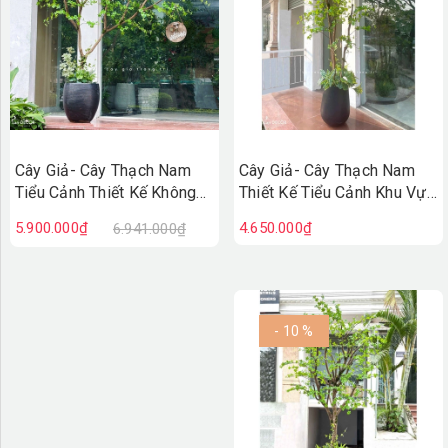
Cây Giả- Cây Thạch Nam
Cây Giả- Cây Thạch Nam
Tiểu Cảnh Thiết Kế Không
Thiết Kế Tiểu Cảnh Khu Vực
Gian (220cm)- CC1356
Trưng Bày (210cm)-
5.900.000₫
4.650.000₫
6.941.000₫
CC1259
- 10 %