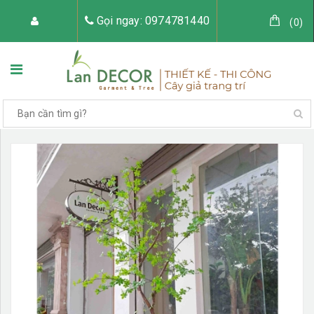
Gọi ngay: 0974781440
(
0
)
TRANG CHỦ
VỀ LAN DECOR
CÂY GIẢ TRANG TRÍ
TIỂU CẢNH CÂY GIẢ