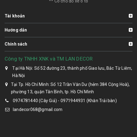
** Có chỗ đỗ xe ô tô
Tài khoản
Hướng dẫn
Chính sách
Công ty TNHH XNK và TM LAN DECOR
Tại Hà Nội: Số 52 đường 23, thành phố Giao lưu, Bắc Từ Liêm,
Hà Nội
Tại Tp. Hồ Chí Minh: Số 12 Trần Văn Dư (hẻm 384 Cộng Hoà),
phường 13, quận Tân Bình, tp. Hồ Chí Minh
0974781440 (Cây Giả) - 0971944931 (Khăn Trải bàn)
landecor068@gmail.com