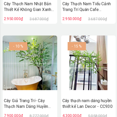
Cây Thạch Nam Nhật Bản
Cây Thạch Nam Tiểu Cảnh
Thiết Kế Không Gian Xanh
Trang Trí Quán Cafe
(230cm)- CC1038
(220cm)- CC1037
2.950.000₫
2.950.000₫
3.687.000₫
3.687.000₫
- 10 %
- 15 %
Cây Giả Trang Trí- Cây
Cây thạch nam dáng huyền
Thạch Nam Dáng Huyền
thiết kế Lan Decor - CC930
Decor Ấn Tượng (2m8)-
7.900.000₫
4.300.000₫
8.777.000₫
5.058.000₫