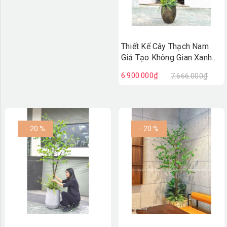
Thiết Kế Cây Thạch Nam
Giả Tạo Không Gian Xanh
Tươi, Đẹp Mắt (280cm)-
6.900.000₫
7.666.000₫
CC1213
- 20 %
- 20 %