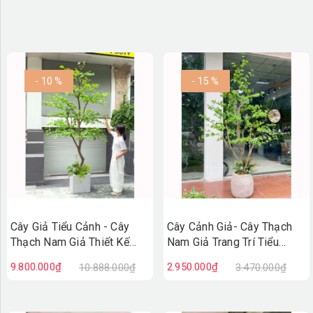
- 10 %
- 15 %
Cây Giả Tiểu Cảnh - Cây
Cây Cảnh Giả- Cây Thạch
Thạch Nam Giả Thiết Kế
Nam Giả Trang Trí Tiểu
Giếng Trời, Trang Trí Không
Cảnh (190cm)- CC1369
9.800.000₫
2.950.000₫
10.888.000₫
3.470.000₫
Gian Lớn- CC1389