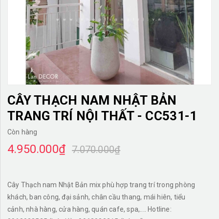
TƯỜNG CÂY GIẢ
KHĂN TRẢI BÀN
TƯ VẤN
LIÊN HỆ
CÂY THẠCH NAM NHẬT BẢN
TRANG TRÍ NỘI THẤT - CC531-1
Còn hàng
4.950.000₫
7.070.000₫
Cây Thạch nam Nhật Bản mix phù hợp trang trí trong phòng
khách, ban công, đại sảnh, chân cầu thang, mái hiên, tiểu
cảnh, nhà hàng, cửa hàng, quán cafe, spa,.... Hotline: