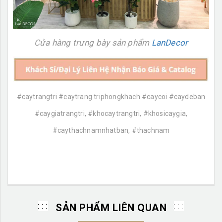
Cửa hàng trưng bày sản phẩm
LanDecor
#caytrangtri #caytrang triphongkhach #caycoi #caydeban
#caygiatrangtri, #khocaytrangtri, #khosicaygia,
#caythachnamnhatban, #thachnam
SẢN PHẨM LIÊN QUAN