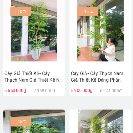
- 10 %
- 15 %
Cây Giả Thiết Kế- Cây
Cây Giả- Cây Thạch Nam
Thạch Nam Giả Thiết Kế Nội
Giả Thiết Kế Dáng Phân
Thất Xanh Hiện Đại
Tầng Độc Đáo, Decor
6.650.000₫
5.900.000₫
7.388.000₫
6.941.000₫
(270cm)- CC1379
Không Gian Hiện Đại
(230cm)- CC1361
- 15 %