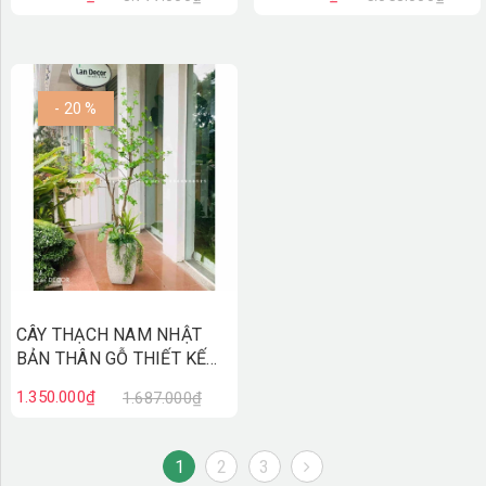
CC1013
- 20 %
CÂY THẠCH NAM NHẬT
BẢN THÂN GỖ THIẾT KẾ
LAN DECOR (160cm)-
1.350.000₫
1.687.000₫
CC840
1
2
3