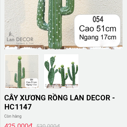
TƯỜNG CÂY GIẢ
KHĂN TRẢI BÀN
TƯ VẤN
LIÊN HỆ
CÂY XƯƠNG RỒNG LAN DECOR -
HC1147
Còn hàng
425.000₫
530.000₫