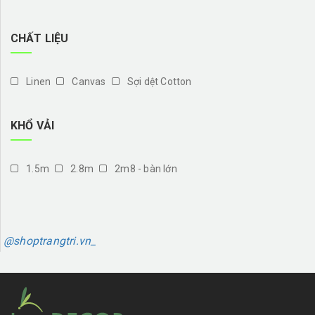
CHẤT LIỆU
Linen
Canvas
Sợi dệt Cotton
KHỔ VẢI
1.5m
2.8m
2m8 - bàn lớn
@shoptrangtri.vn_