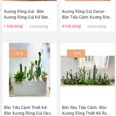
Xương Rồng Giả- Bồn
Xương Rồng Giả Decor-
Xương Rồng Giả Để Bàn
Bồn Tiểu Cảnh Xương Rồng
Thiết Kế Trang Trí Cửa Hiệu
Decor Căn Hộ Hiện Đại
1.950.000₫
4.950.000₫
2.294.000₫
5.823.000₫
(60x20x60cm)- BC236
(100x30x75cm)- BC235
- 15 %
- 10 %
Bồn Tiểu Cảnh Thiết Kế-
Bồn Rêu Tiểu Cảnh- Bồn
Bồn Xương Rồng Giả Decor
Xương Rồng Thiết Kế Ấn