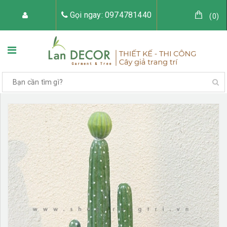
Gọi ngay: 0974781440
(
0
)
TRANG CHỦ
VỀ LAN DECOR
CÂY GIẢ TRANG TRÍ
TIỂU CẢNH CÂY GIẢ