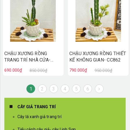
CHẬU XƯƠNG RỒNG
CHẬU XƯƠNG RỒNG THIẾT
TRANG TRÍ NHÀ CỬA-
KẾ KHÔNG GIAN- CC862
CC863
690.000₫
790.000₫
850.000₫
950.000₫
1
2
3
4
5
6
CÂY GIẢ TRANG TRÍ
Cây lá xanh giả trang trí
Tiểu cảnh cây giả- cây Linh Sơn