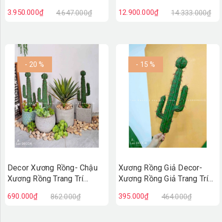
Không Gian Độc Đáo
Tượng
3.950.000₫
12.900.000₫
4.647.000₫
14.333.000₫
(80X30X110CM)- BC234
- 20 %
- 15 %
Decor Xương Rồng- Chậu
Xương Rồng Giả Decor-
Xương Rồng Trang Trí
Xương Rồng Giả Trang Trí
Phong Cách Sa Mạc
Tiểu Cảnh (59cm)- LC3039
690.000₫
395.000₫
862.000₫
464.000₫
(70cm)- CC956