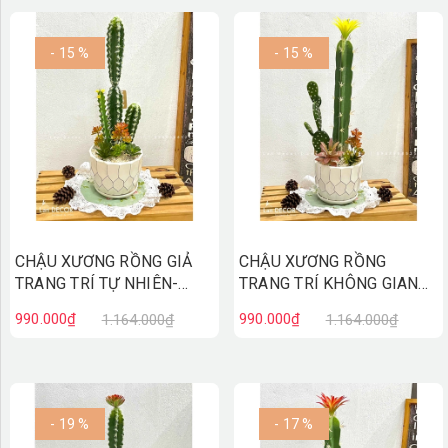
- 15 %
- 15 %
CHẬU XƯƠNG RỒNG GIẢ
CHẬU XƯƠNG RỒNG
TRANG TRÍ TỰ NHIÊN-
TRANG TRÍ KHÔNG GIAN
CC865
HIỆN ĐẠI- CC864
990.000₫
990.000₫
1.164.000₫
1.164.000₫
- 19 %
- 17 %