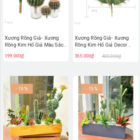
Xương Rồng Giả- Xương
Xương Rồng Giả- Xương
Rồng Kim Hổ Giả Màu Sắc
Rồng Kim Hổ Giả Decor
Ấn Tượng, Decor Nổi Bật -
Bồn Tiểu Cảnh (D=17cm,
199.000₫
365.000₫
405.000₫
HC1426
22cm)- HC1335
- 15 %
- 15 %